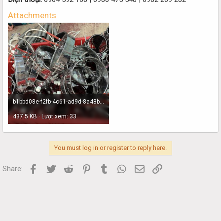
Attachments
b1bbd08e-f2fb-4c61-ad9d-8a48bd638113.jpg
437.5 KB · Lượt xem: 33
You must log in or register to reply here.
Facebook
Twitter
Reddit
Pinterest
Tumblr
WhatsApp
Email
Link
Share: