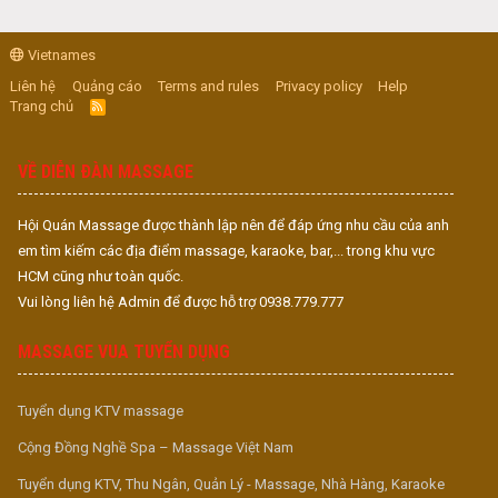
Vietnames
Liên hệ
Quảng cáo
Terms and rules
Privacy policy
Help
Trang chủ
R
S
S
VỀ DIỄN ĐÀN MASSAGE
Hội Quán Massage được thành lập nên để đáp ứng nhu cầu của anh
em tìm kiếm các địa điểm massage, karaoke, bar,... trong khu vực
HCM cũng như toàn quốc.
Vui lòng liên hệ Admin để được hỗ trợ 0938.779.777
MASSAGE VUA TUYỂN DỤNG
Tuyển dụng KTV massage
Cộng Đồng Nghề Spa – Massage Việt Nam
Tuyển dụng KTV, Thu Ngân, Quản Lý - Massage, Nhà Hàng, Karaoke