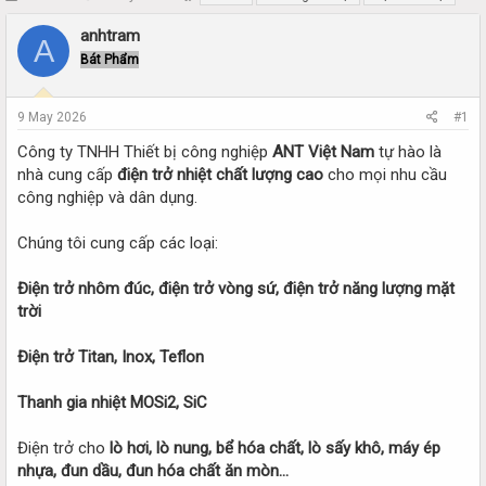
h
t
r
a
anhtram
A
e
r
Bát Phẩm
a
t
d
d
s
a
9 May 2026
#1
t
t
a
e
Công ty TNHH Thiết bị công nghiệp
ANT Việt Nam
tự hào là
r
nhà cung cấp
điện trở nhiệt chất lượng cao
cho mọi nhu cầu
t
công nghiệp và dân dụng.
e
r
Chúng tôi cung cấp các loại:
Điện trở nhôm đúc, điện trở vòng sứ, điện trở năng lượng mặt
trời
Điện trở Titan, Inox, Teflon
Thanh gia nhiệt MOSi2, SiC
Điện trở cho
lò hơi, lò nung, bể hóa chất, lò sấy khô, máy ép
nhựa, đun dầu, đun hóa chất ăn mòn…