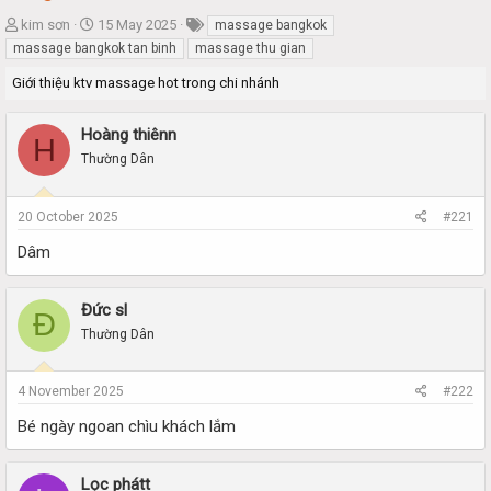
T
S
kim sơn
15 May 2025
massage bangkok
h
t
massage bangkok tan binh
massage thu gian
r
a
Giới thiệu ktv massage hot trong chi nhánh
e
r
a
t
d
d
Hoàng thiênn
H
s
a
Thường Dân
t
t
a
e
r
20 October 2025
#221
t
e
Dâm
r
Đức sl
Đ
Thường Dân
4 November 2025
#222
Bé ngày ngoan chìu khách lắm
Lọc phátt