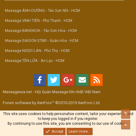
Massage ÁNH DƯƠNG - Tân Sơn Nhì - HCM
Massage VINH TIÊN - Phú Thạnh - HCM
Massage BANGKOK - Tân Sơn Hòa - HCM
Massage SAIGON STAR - Xuân Hòa - HCM
Massage NGỌC LAN - Phú Thọ - HCM
Massage TÊN LỬA - An Lạc - HCM
Massagevua.net - Hội Quán Massage lớn nhất Việt Nam
Forum software by XenForo™ ©2010-2019 XenForo Ltd.
Top
This site uses cookies to help personalise content, tailor your experience and
to keep you logged in if you register.
By continuing to use this site, you are consenting to our use of cookies.
Bott
Accept
Learn more...