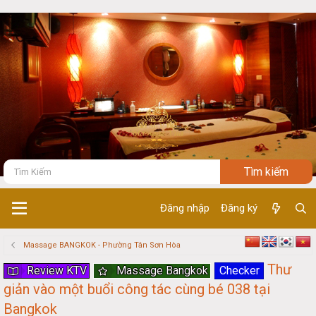
Đăng nhập
Đăng ký
Massage BANGKOK - Phường Tân Sơn Hòa
Thư
Review KTV
Massage Bangkok
Checker
giản vào một buổi công tác cùng bé 038 tại
Bangkok