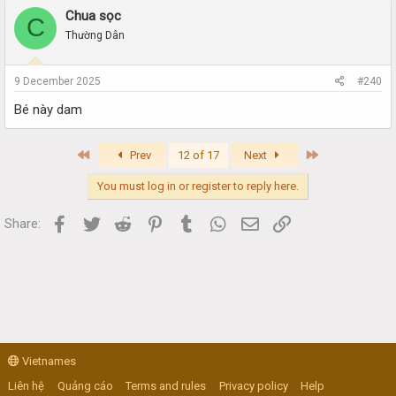
Chua sọc
C
Thường Dân
9 December 2025
#240
Bé này dam
First
Last
Prev
12 of 17
Next
You must log in or register to reply here.
Facebook
Twitter
Reddit
Pinterest
Tumblr
WhatsApp
Email
Link
Share:
Vietnames
Liên hệ
Quảng cáo
Terms and rules
Privacy policy
Help