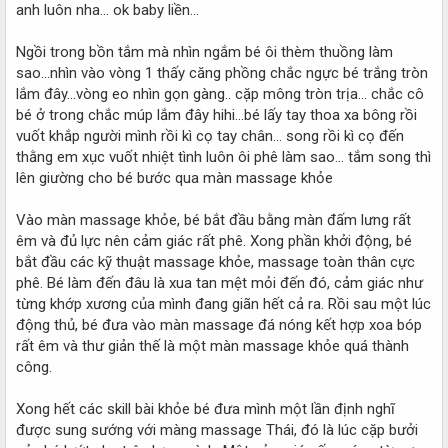
anh luôn nha... ok baby liền...
Ngồi trong bồn tắm mà nhìn ngắm bé ôi thèm thuồng làm
sao...nhìn vào vòng 1 thấy căng phồng chắc ngực bé trắng tròn
lắm đây...vòng eo nhìn gọn gàng.. cặp mông tròn trịa... chắc cô
bé ở trong chắc múp lắm đây hihi...bé lấy tay thoa xa bông rồi
vuốt khắp người mình rồi kì cọ tay chân... song rồi kì cọ đến
thằng em xục vuốt nhiệt tình luôn ôi phê làm sao... tắm song thì
lên giường cho bé bước qua màn massage khỏe
Vào màn massage khỏe, bé bắt đầu bằng màn đấm lưng rất
êm và đủ lực nên cảm giác rất phê. Xong phần khởi động, bé
bắt đầu các kỹ thuật massage khỏe, massage toàn thân cực
phê. Bé làm đến đâu là xua tan mệt mỏi đến đó, cảm giác như
từng khớp xương của mình đang giãn hết cả ra. Rồi sau một lúc
động thủ, bé đưa vào màn massage đá nóng kết hợp xoa bóp
rất êm và thư giản thế là một màn massage khỏe quá thành
công.
Xong hết các skill bài khỏe bé đưa mình một lần định nghĩ
được sung sướng với màng massage Thái, đó là lúc cặp bưởi