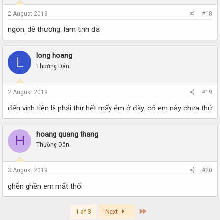
2 August 2019
#18
ngon. dễ thương. làm tình đã
long hoang
L
Thường Dân
2 August 2019
#19
đến vinh tiên là phải thử hết mấy ẻm ở đây. có em này chưa thử
hoang quang thang
H
Thường Dân
3 August 2019
#20
ghền ghền em mất thôi
Last
1 of 3
Next