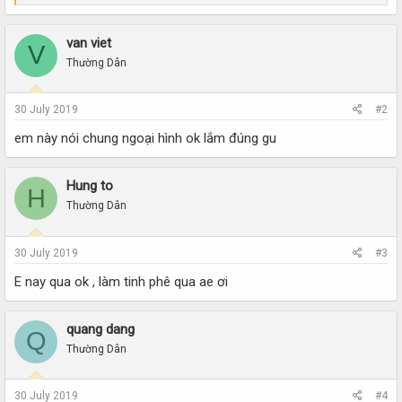
e
a
c
van viet
V
t
i
Thường Dân
o
n
s
30 July 2019
#2
:
em này nói chung ngoại hình ok lắm đúng gu
Hung to
H
Thường Dân
30 July 2019
#3
E nay qua ok , làm tinh phê qua ae ơi
quang dang
Q
Thường Dân
30 July 2019
#4