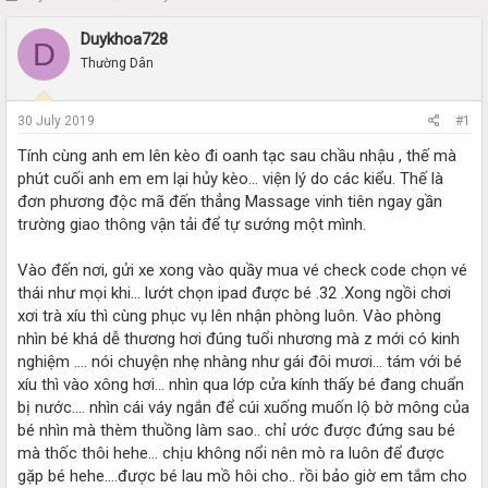
h
t
r
a
Duykhoa728
D
e
r
Thường Dân
a
t
d
d
s
a
30 July 2019
#1
t
t
a
e
Tính cùng anh em lên kèo đi oanh tạc sau chầu nhậu , thế mà
r
phút cuối anh em em lại hủy kèo... viện lý do các kiểu. Thế là
t
đơn phương độc mã đến thẳng Massage vinh tiên ngay gần
e
trường giao thông vận tải để tự sướng một mình.
r
Vào đến nơi, gửi xe xong vào quầy mua vé check code chọn vé
thái như mọi khi... lướt chọn ipad được bé .32 .Xong ngồi chơi
xơi trà xíu thì cùng phục vụ lên nhận phòng luôn. Vào phòng
nhìn bé khá dễ thương hơi đúng tuổi nhương mà z mới có kinh
nghiệm .... nói chuyện nhẹ nhàng như gái đôi mươi... tám với bé
xíu thì vào xông hơi... nhìn qua lớp cửa kính thấy bé đang chuẩn
bị nước.... nhìn cái váy ngắn để cúi xuống muốn lộ bờ mông của
bé nhìn mà thèm thuồng làm sao.. chỉ ước được đứng sau bé
mà thốc thôi hehe... chịu không nổi nên mò ra luôn để được
gặp bé hehe....được bé lau mồ hôi cho.. rồi bảo giờ em tắm cho