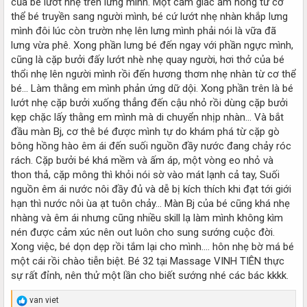
của bé lướt nhẹ trên lưng mình. Một cảm giác ấm nóng từ cơ
thể bé truyền sang người mình, bé cứ lướt nhẹ nhàn khắp lưng
mình đôi lúc còn trườn nhẹ lên lưng mình phải nói là vữa đã
lưng vừa phê. Xong phần lưng bé đến ngay với phần ngực mình,
cũng là cặp bưởi đấy lướt nhè nhẹ quay người, hơi thở của bé
thổi nhẹ lên người mình rồi đến hương thơm nhẹ nhàn từ cơ thể
bé... Làm thằng em mình phản ứng dữ dội. Xong phần trên là bé
lướt nhẹ cặp bưởi xuống thẳng đến cậu nhỏ rồi dùng cặp bưởi
kẹp chặc lấy thằng em mình mà di chuyển nhịp nhàn... Và bắt
đầu màn Bj, cơ thê bé được mình tự do khám phá từ cặp gò
bông hồng hào êm ái đến suối nguồn đầy nước đang chảy róc
rách. Cặp bưởi bé khá mềm và ấm áp, một vòng eo nhỏ và
thon thả, cặp mông thì khỏi nói sờ vào mát lạnh cả tay, Suối
nguồn êm ái nước nôi đầy đủ và dễ bị kích thích khi đạt tới giới
hạn thì nước nôi ùa ạt tuôn chảy... Màn Bj của bé cũng khá nhẹ
nhàng và êm ái nhưng cũng nhiều skill lạ làm mình không kìm
nén được cảm xúc nên out luôn cho sung sướng cuộc đời.
Xong việc, bé dọn dẹp rồi tắm lại cho mình.... hôn nhẹ bờ má bé
một cái rồi chào tiễn biệt. Bé 32 tại Massage VINH TIÊN thực
sự rất đỉnh, nên thử một lần cho biết sướng nhé các bác kkkk.
R
van viet