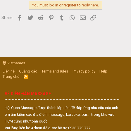
You must log in or register to reply here.
Facebook
Twitter
Reddit
Pinterest
Tumblr
WhatsApp
Email
Link
Share:
Vietnames
Liên hệ
Quảng cáo
Terms and rules
Privacy policy
Help
Trang chủ
R
S
S
VỀ DIỄN ĐÀN MASSAGE
Hội Quán Massage được thành lập nên để đáp ứng nhu cầu của anh
em tìm kiếm các địa điểm massage, karaoke, bar,... trong khu vực
HCM cũng như toàn quốc.
Vui lòng liên hệ Admin để được hỗ trợ 0938.779.777