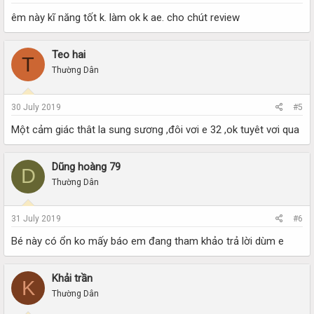
êm này kĩ năng tốt k. làm ok k ae. cho chút review
Teo hai
T
Thường Dân
30 July 2019
#5
Một cảm giác thât la sung sương ,đôi vơi e 32 ,ok tuyêt vơi qua
Dũng hoàng 79
D
Thường Dân
31 July 2019
#6
Bé này có ổn ko mấy báo em đang tham khảo trả lời dùm e
Khải trần
K
Thường Dân