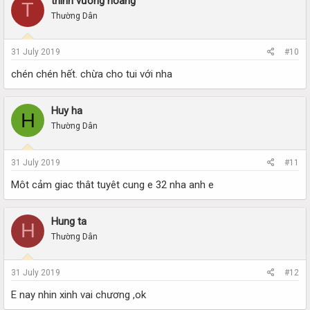
thinh vương hoang
T
Thường Dân
31 July 2019
#10
chén chén hết. chừa cho tui với nha
Huy ha
H
Thường Dân
31 July 2019
#11
Môt cảm giac thât tuyêt cung e 32 nha anh e
Hung ta
H
Thường Dân
31 July 2019
#12
E nay nhin xinh vai chương ,ok