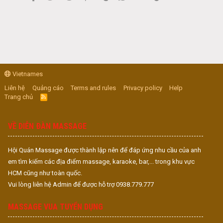
Vietnames
Liên hệ
Quảng cáo
Terms and rules
Privacy policy
Help
Trang chủ
R
S
S
VỀ DIỄN ĐÀN MASSAGE
Hội Quán Massage được thành lập nên để đáp ứng nhu cầu của anh
em tìm kiếm các địa điểm massage, karaoke, bar,... trong khu vực
HCM cũng như toàn quốc.
Vui lòng liên hệ Admin để được hỗ trợ 0938.779.777
MASSAGE VUA TUYỂN DỤNG