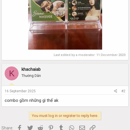
Last edited by a moderator:
11 December 2023
khachaiab
K
Thường Dân
16 September 2025
#2
combo gồm những gì thế ak
You must log in or register to reply here.
Facebook
Twitter
Reddit
Pinterest
Tumblr
WhatsApp
Email
Link
Share: