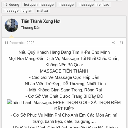
h
t
hải dương
hoi quan massage
massage
massage mien bac
r
a
massage thu gian
mát xa
e
r
a
t
Tiến Thành Xông Hơi
d
d
Thường Dân
s
a
t
t
a
e
11 December 2023
#1
r
t
Nếu Quý Khách Hàng Đang Tìm Kiếm Cho Mình
e
Một Nơi Mang Đến Dịch Vụ Massage Tốt Nhất Chắc Chắn,
r
Không Nên Bỏ Qua:
MASSAGE TIẾN THÀNH
- Các Gói Vé Massage Cực Hấp Dẫn
- Nhân Viên Trẻ Đẹp, Dễ Thương, Nhiệt Tình
- Một Không Gian Sang Trọng, Rộng Rải
- Cơ Sở Vật Chất Được Trang Bị Đầy Đủ
ĐẶT BIỆT:
- Cơ Sở Phục Vụ Miễn Phí Cho Anh Em Các Món Ăn: mì
trứng, bánh kẹo, cafe, trà gừng….
- Ưu Đãi Lớn Dành Cho Khách Hàng Gọi Điện Đặt Phòng