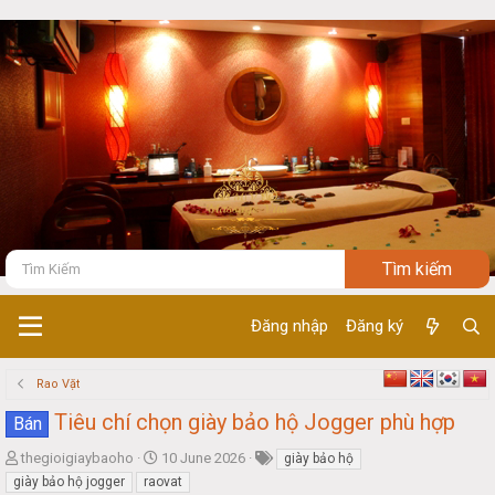
Đăng nhập
Đăng ký
Rao Vặt
Tiêu chí chọn giày bảo hộ Jogger phù hợp
Bán
T
S
thegioigiaybaoho
10 June 2026
giày bảo hộ
h
t
giày bảo hộ jogger
raovat