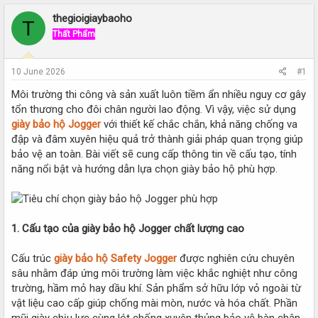
r
a
e
r
thegioigiaybaoho
T
a
t
Thất Phẩm
d
d
s
a
t
t
10 June 2026
#1
a
e
r
Môi trường thi công và sản xuất luôn tiềm ẩn nhiều nguy cơ gây
t
tổn thương cho đôi chân người lao động. Vì vậy, việc sử dụng
e
giày bảo hộ Jogger
với thiết kế chắc chắn, khả năng chống va
r
đập và đâm xuyên hiệu quả trở thành giải pháp quan trọng giúp
bảo vệ an toàn. Bài viết sẽ cung cấp thông tin về cấu tạo, tính
năng nổi bật và hướng dẫn lựa chọn giày bảo hộ phù hợp.
1. Cấu tạo của giày bảo hộ Jogger chất lượng cao
Cấu trúc
giày bảo hộ Safety Jogger
được nghiên cứu chuyên
sâu nhằm đáp ứng môi trường làm việc khắc nghiệt như công
trường, hầm mỏ hay dầu khí. Sản phẩm sở hữu lớp vỏ ngoài từ
vật liệu cao cấp giúp chống mài mòn, nước và hóa chất. Phần
mũi giày chịu lực cùng lót chống xuyên thủng bảo vệ bàn chân