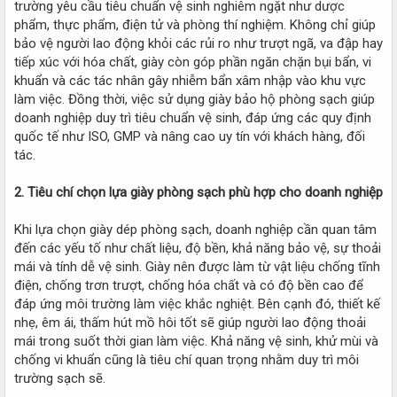
trường yêu cầu tiêu chuẩn vệ sinh nghiêm ngặt như dược
phẩm, thực phẩm, điện tử và phòng thí nghiệm. Không chỉ giúp
bảo vệ người lao động khỏi các rủi ro như trượt ngã, va đập hay
tiếp xúc với hóa chất, giày còn góp phần ngăn chặn bụi bẩn, vi
khuẩn và các tác nhân gây nhiễm bẩn xâm nhập vào khu vực
làm việc. Đồng thời, việc sử dụng giày bảo hộ phòng sạch giúp
doanh nghiệp duy trì tiêu chuẩn vệ sinh, đáp ứng các quy định
quốc tế như ISO, GMP và nâng cao uy tín với khách hàng, đối
tác.
2. Tiêu chí chọn lựa giày phòng sạch phù hợp cho doanh nghiệp
Khi lựa chọn giày dép phòng sạch, doanh nghiệp cần quan tâm
đến các yếu tố như chất liệu, độ bền, khả năng bảo vệ, sự thoải
mái và tính dễ vệ sinh. Giày nên được làm từ vật liệu chống tĩnh
điện, chống trơn trượt, chống hóa chất và có độ bền cao để
đáp ứng môi trường làm việc khắc nghiệt. Bên cạnh đó, thiết kế
nhẹ, êm ái, thấm hút mồ hôi tốt sẽ giúp người lao động thoải
mái trong suốt thời gian làm việc. Khả năng vệ sinh, khử mùi và
chống vi khuẩn cũng là tiêu chí quan trọng nhằm duy trì môi
trường sạch sẽ.