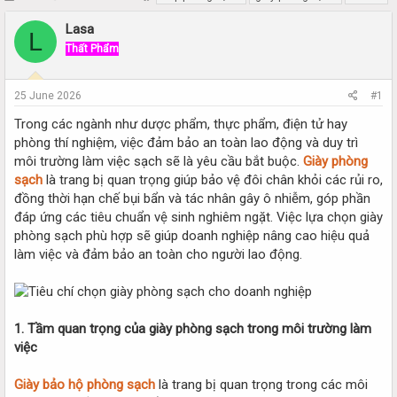
h
t
r
a
Lasa
L
e
r
Thất Phẩm
a
t
d
d
s
a
25 June 2026
#1
t
t
a
e
Trong các ngành như dược phẩm, thực phẩm, điện tử hay
r
phòng thí nghiệm, việc đảm bảo an toàn lao động và duy trì
t
môi trường làm việc sạch sẽ là yêu cầu bắt buộc.
Giày phòng
e
sạch
là trang bị quan trọng giúp bảo vệ đôi chân khỏi các rủi ro,
r
đồng thời hạn chế bụi bẩn và tác nhân gây ô nhiễm, góp phần
đáp ứng các tiêu chuẩn vệ sinh nghiêm ngặt. Việc lựa chọn giày
phòng sạch phù hợp sẽ giúp doanh nghiệp nâng cao hiệu quả
làm việc và đảm bảo an toàn cho người lao động.
1. Tầm quan trọng của giày phòng sạch trong môi trường làm
việc
Giày bảo hộ phòng sạch
là trang bị quan trọng trong các môi