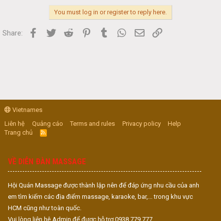
You must log in or register to reply here.
Facebook
Twitter
Reddit
Pinterest
Tumblr
WhatsApp
Email
Link
Share:
Vietnames
Liên hệ
Quảng cáo
Terms and rules
Privacy policy
Help
Trang chủ
R
S
S
VỀ DIỄN ĐÀN MASSAGE
Hội Quán Massage được thành lập nên để đáp ứng nhu cầu của anh
em tìm kiếm các địa điểm massage, karaoke, bar,... trong khu vực
HCM cũng như toàn quốc.
Vui lòng liên hệ Admin để được hỗ trợ 0938.779.777