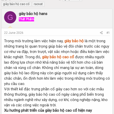
h
t
giày bảo hộ cao cổ
raovat
r
a
e
r
giày bảo hộ hans
G
a
t
Thất Phẩm
d
d
s
a
t
t
22 June 2026
#1
a
e
r
Trong môi trường làm việc hiện nay,
giày bảo hộ
là một trong
t
những trang bị quan trọng giúp bảo vệ đôi chân trước các nguy
e
cơ như va đập, trơn trượt, vật sắc nhọn hoặc điều kiện làm việc
r
khắc nghiệt. Trong đó,
giày bảo hộ cao cổ
được nhiều người
lao động lựa chọn nhờ khả năng bảo vệ tốt hơn cho cả bàn
chân và vùng cổ chân. Không chỉ mang lại sự an toàn, dòng
giày bảo hộ lao động này còn giúp người sử dụng cảm thấy
chắc chắn, ổn định hơn khi làm việc trong những môi trường có
yêu cầu cao.
Với thiết kế đặc trưng phần cổ giày cao hơn so với các mẫu
thông thường, giày bảo hộ cao cổ ngày càng phổ biến trong
nhiều ngành nghề như xây dựng, cơ khí, công nghiệp nặng, kho
vận và các công việc ngoài trời.
Xu hướng phát triển của giày bảo hộ cao cổ hiện nay