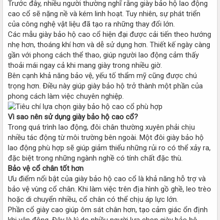
Trước đây, nhiều người thường nghĩ rằng giày bảo hộ lao động
cao cổ sẽ nặng nề và kém linh hoạt. Tuy nhiên, sự phát triển
của công nghệ vật liệu đã tạo ra những thay đổi lớn.
Các mẫu giày bảo hộ cao cổ hiện đại được cải tiến theo hướng
nhẹ hơn, thoáng khí hơn và dễ sử dụng hơn. Thiết kế ngày càng
gần với phong cách thể thao, giúp người lao động cảm thấy
thoải mái ngay cả khi mang giày trong nhiều giờ.
Bên cạnh khả năng bảo vệ, yếu tố thẩm mỹ cũng được chú
trọng hơn. Điều này giúp giày bảo hộ trở thành một phần của
phong cách làm việc chuyên nghiệp.
Vì sao nên sử dụng giày bảo hộ cao cổ?
Trong quá trình lao động, đôi chân thường xuyên phải chịu
nhiều tác động từ môi trường bên ngoài. Một đôi giày bảo hộ
lao động phù hợp sẽ giúp giảm thiểu những rủi ro có thể xảy ra,
đặc biệt trong những ngành nghề có tính chất đặc thù.
Bảo vệ cổ chân tốt hơn
Ưu điểm nổi bật của giày bảo hộ cao cổ là khả năng hỗ trợ và
bảo vệ vùng cổ chân. Khi làm việc trên địa hình gồ ghề, leo trèo
hoặc di chuyển nhiều, cổ chân có thể chịu áp lực lớn.
Phần cổ giày cao giúp ôm sát chân hơn, tạo cảm giác ổn định
khi vận động. Đây là lý do nhiều người lựa chọn giày bảo hộ