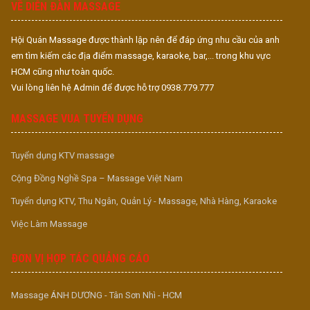
VỀ DIỄN ĐÀN MASSAGE
Hội Quán Massage được thành lập nên để đáp ứng nhu cầu của anh
em tìm kiếm các địa điểm massage, karaoke, bar,... trong khu vực
HCM cũng như toàn quốc.
Vui lòng liên hệ Admin để được hỗ trợ 0938.779.777
MASSAGE VUA TUYỂN DỤNG
Tuyển dụng KTV massage
Cộng Đồng Nghề Spa – Massage Việt Nam
Tuyển dụng KTV, Thu Ngân, Quản Lý - Massage, Nhà Hàng, Karaoke
Việc Làm Massage
ĐƠN VỊ HỢP TÁC QUẢNG CÁO
Massage ÁNH DƯƠNG - Tân Sơn Nhì - HCM