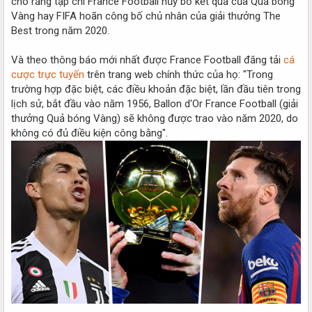
cho rằng tạp chí France Football hủy bỏ kết quả của Quả bóng
Vàng hay FIFA hoãn công bố chủ nhân của giải thưởng The
Best trong năm 2020.
Và theo thông báo mới nhất được France Football đăng tải
cá
cược trực tuyến
trên trang web chính thức của họ: "Trong
trường hợp đặc biệt, các điều khoản đặc biệt, lần đầu tiên trong
lịch sử, bắt đầu vào năm 1956, Ballon d'Or France Football (giải
thưởng Quả bóng Vàng) sẽ không được trao vào năm 2020, do
không có đủ điều kiện công bằng".