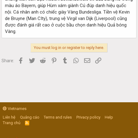
màu áo Bayern, giúp Hùm xám giành Cú đúp danh hiệu quốc
nội. Cá nhân anh có chiếc giày Vàng Bundesliga. Tiền vệ Kevin
de Bruyne (Man CIty), trung vệ Virgil van Dijk (Liverpool) cũng
được đánh giá rất cao ở cuộc bầu chọn danh hiệu Quả bóng
Vàng.
You must log in or register to reply here.
Facebook
Twitter
Reddit
Pinterest
Tumblr
WhatsApp
Email
Link
Share:
Vietnames
Liên hệ
Quảng cáo
Terms and rules
Privacy policy
Help
Trang chủ
R
S
S