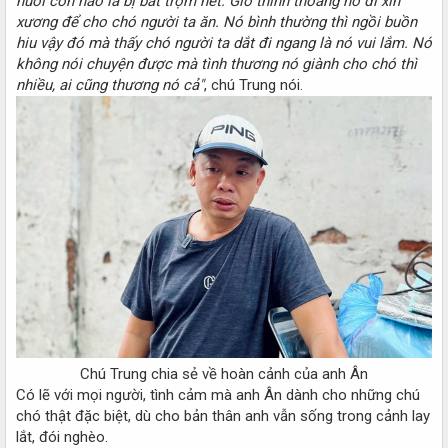
nuôi con nào là bị bắt trộm hết. Giờ thỉnh thoảng nó đi xin
xương để cho chó người ta ăn. Nó bình thường thì ngồi buồn
hiu vậy đó mà thấy chó người ta dắt đi ngang là nó vui lắm. Nó
không nói chuyện được mà tình thương nó giành cho chó thì
nhiều, ai cũng thương nó cả"
, chú Trung nói.
Chú Trung chia sẻ về hoàn cảnh của anh Ân​
Có lẽ với mọi người, tình cảm mà anh Ân dành cho những chú
chó thật đặc biệt, dù cho bản thân anh vẫn sống trong cảnh lay
lắt, đói nghèo.