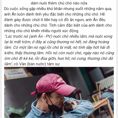
dám nuôi thêm chú chó nào nữa​
Dù cuộc sống gặp nhiều khó khăn nhưng suốt những năm qua,
anh Ân luôn dành tình yêu đặc biệt cho những chú chó. Hễ
đánh giày được chút ít tiền hay có đồ ăn ngon, anh Ân đều
dành cho những chú chó. Tình cảm đặc biệt của anh dành cho
những chú chó khiến nhiều người xúc động.
"Lúc trước nó (anh Ân - PV) nuôi chó nhiều lắm, mà nuôi xong
lại bị mất trộm, ở đây ai cũng thương nó hết, nó đàng hoàng
lắm. Có một lần nó ngủ rồi chó bị mất, nó tỉnh dậy hớt hải đi
kiếm, thấy thương lắm. Hồi nó còn nuôi chó, ngày nào nó cũng
ôm chó đi kè kè, rồi đùa giỡn, hun hít, nó cưng, thương chó dữ
lắm"
, cô Vân (bán nước) tâm sự.