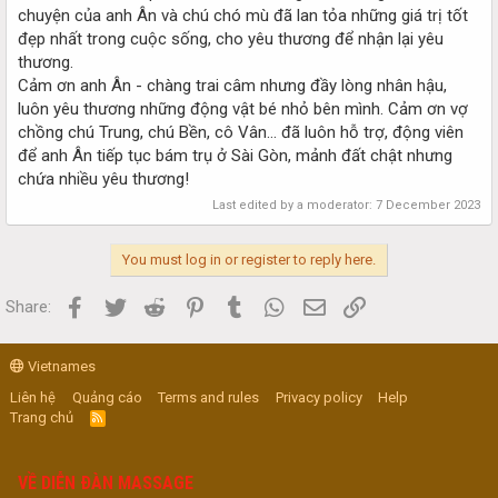
chuyện của anh Ân và chú chó mù đã lan tỏa những giá trị tốt
đẹp nhất trong cuộc sống, cho yêu thương để nhận lại yêu
thương.
Cảm ơn anh Ân - chàng trai câm nhưng đầy lòng nhân hậu,
luôn yêu thương những động vật bé nhỏ bên mình. Cảm ơn vợ
chồng chú Trung, chú Bền, cô Vân… đã luôn hỗ trợ, động viên
để anh Ân tiếp tục bám trụ ở Sài Gòn, mảnh đất chật nhưng
chứa nhiều yêu thương!
Last edited by a moderator:
7 December 2023
You must log in or register to reply here.
Facebook
Twitter
Reddit
Pinterest
Tumblr
WhatsApp
Email
Link
Share:
Vietnames
Liên hệ
Quảng cáo
Terms and rules
Privacy policy
Help
Trang chủ
R
S
S
VỀ DIỄN ĐÀN MASSAGE