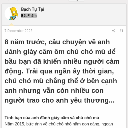
h
t
r
a
Bạch Tự Tại
e
r
Bát Phẩm
a
t
d
d
s
a
7 December 2023
#1
t
t
a
e
8 năm trước, câu chuyện về anh
r
t
đánh giày câm ôm chú chó mù để
e
bầu bạn đã khiến nhiều người cảm
r
động. Trải qua ngần ấy thời gian,
chú chó mù chẳng thể ở bên cạnh
anh nhưng vẫn còn nhiều con
người trao cho anh yêu thương...
Tình bạn của anh đánh giày câm và chú chó mù
Năm 2015, bức ảnh về chú chó nhỏ nằm gọn gàng, ngoan