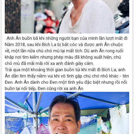
Anh Ân buồn bã khi những người bạn của mình lần lượt mất đi​
Năm 2018, sau khi Bích La bị bắt cóc và được anh Ân chuộc
về, một lần nữa chú chó mù lại mất tích. Dù anh Ân rong ruổi
khắp nơi tìm kiếm nhưng phép màu đã không xuất hiện, chú
chó mù đã mãi mãi rời xa anh đánh giày câm.
Trải qua một khoảng thời gian buồn tủi khi mất đi Bích La, anh
Ân dần tìm thấy niềm vui khi vô tình gặp chú chó nhỏ khác - tên
Đen. Anh Ân dành cho Đen một tình yêu đặc biệt nhưng rồi nỗi
buồn lại nối tiếp, Đen cũng rời xa anh Ân.