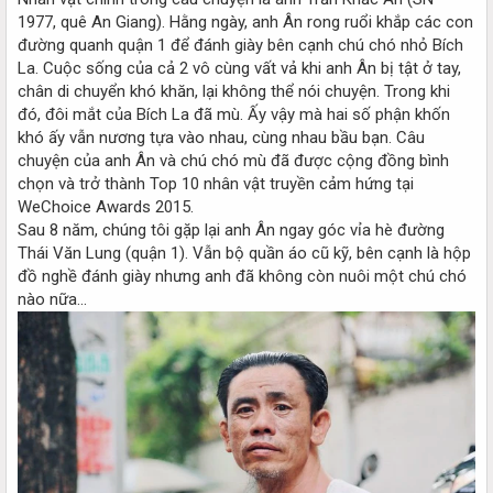
1977, quê An Giang). Hằng ngày, anh Ân rong ruổi khắp các con
đường quanh quận 1 để đánh giày bên cạnh chú chó nhỏ Bích
La. Cuộc sống của cả 2 vô cùng vất vả khi anh Ân bị tật ở tay,
chân di chuyển khó khăn, lại không thể nói chuyện. Trong khi
đó, đôi mắt của Bích La đã mù. Ấy vậy mà hai số phận khốn
khó ấy vẫn nương tựa vào nhau, cùng nhau bầu bạn. Câu
chuyện của anh Ân và chú chó mù đã được cộng đồng bình
chọn và trở thành Top 10 nhân vật truyền cảm hứng tại
WeChoice Awards 2015.
Sau 8 năm, chúng tôi gặp lại anh Ân ngay góc vỉa hè đường
Thái Văn Lung (quận 1). Vẫn bộ quần áo cũ kỹ, bên cạnh là hộp
đồ nghề đánh giày nhưng anh đã không còn nuôi một chú chó
nào nữa...