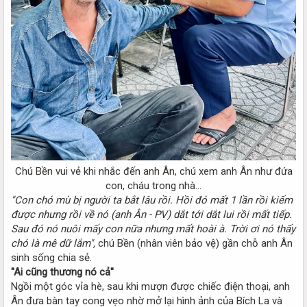
Chú Bền vui vẻ khi nhắc đến anh Ân, chú xem anh Ân như đứa
con, cháu trong nhà...​
"Con chó mù bị người ta bắt lâu rồi. Hồi đó mất 1 lần rồi kiếm
được nhưng rồi về nó (anh Ân - PV) dắt tới dắt lui rồi mất tiếp.
Sau đó nó nuôi mấy con nữa nhưng mất hoài à. Trời ơi nó thấy
chó là mê dữ lắm",
chú Bền (nhân viên bảo vệ) gần chỗ anh Ân
sinh sống chia sẻ.
"Ai cũng thương nó cả"
Ngồi một góc vỉa hè, sau khi mượn được chiếc điện thoại, anh
Ân đưa bàn tay cong vẹo nhờ mở lại hình ảnh của Bích La và