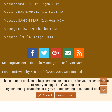
Massage VINH TIÊN - Phú Thạnh - HCM
Massage BANGKOK - Tân Sơn Hòa - HCM
Massage SAIGON STAR - Xuân Hòa - HCM
Massage NGỌC LAN - Phú Thọ - HCM
Massage TÊN LỬA - An Lạc - HCM
Massagevua.net - Hội Quán Massage lớn nhất Việt Nam
Forum software by XenForo™ ©2010-2019 XenForo Ltd.
Top
This site uses cookies to help personalise content, tailor your experience and
to keep you logged in if you register.
By continuing to use this site, you are consenting to our use of cookies.
Bott
Accept
Learn more...