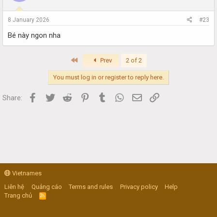
8 January 2026
#23
Bé này ngon nha
First
Prev
2 of 2
You must log in or register to reply here.
Facebook
Twitter
Reddit
Pinterest
Tumblr
WhatsApp
Email
Link
Share:
Vietnames
Liên hệ
Quảng cáo
Terms and rules
Privacy policy
Help
Trang chủ
R
S
S