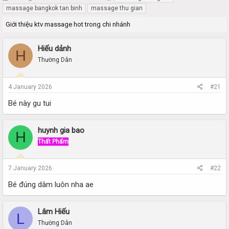
h
t
massage bangkok tan binh
massage thu gian
r
a
Giới thiệu ktv massage hot trong chi nhánh
e
r
a
t
d
d
Hiếu dảnh
H
s
a
Thường Dân
t
t
a
e
r
4 January 2026
#21
t
e
Bé này gu tui
r
huynh gia bao
H
Thất Phẩm
7 January 2026
#22
Bé đúng dâm luôn nha ae
Lâm Hiếu
L
Thường Dân