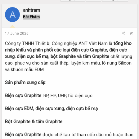
h
t
r
a
anhtram
A
e
r
Bát Phẩm
a
t
d
d
s
a
17 June 2026
#1
t
t
a
e
Công ty TNHH Thiết bị Công nghiệp ANT Việt Nam là
tổng kho
r
nhập khẩu và phân phối các loại điện cực Graphite, điện cực
t
xung, điện cực bể mạ, bột Graphite và tấm Graphite
chất lượng
e
cao, phục vụ cho sản xuất thép, luyện kim màu, lò nung Silicon
r
và khuôn mẫu EDM.
Sản phẩm cung cấp:
Điện cực Graphite
: RP, HP, UHP, hồ điện cực
Điện cực EDM, điện cực xung, điện cực bể mạ
Bột Graphite & tấm Graphite
Điện cực Graphite
được chế tạo từ than cốc dầu mỏ hoặc than