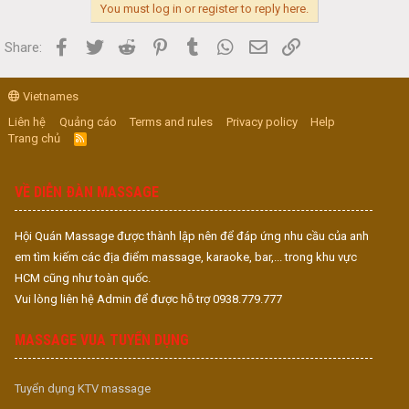
You must log in or register to reply here.
Facebook
Twitter
Reddit
Pinterest
Tumblr
WhatsApp
Email
Link
Share:
Vietnames
Liên hệ
Quảng cáo
Terms and rules
Privacy policy
Help
Trang chủ
R
S
S
VỀ DIỄN ĐÀN MASSAGE
Hội Quán Massage được thành lập nên để đáp ứng nhu cầu của anh
em tìm kiếm các địa điểm massage, karaoke, bar,... trong khu vực
HCM cũng như toàn quốc.
Vui lòng liên hệ Admin để được hỗ trợ 0938.779.777
MASSAGE VUA TUYỂN DỤNG
Tuyển dụng KTV massage