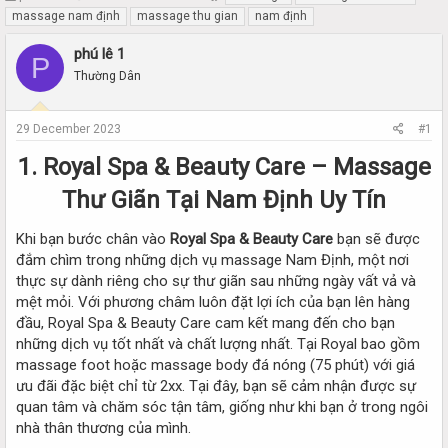
h
t
massage nam định
massage thu gian
nam định
r
a
e
r
phú lê 1
P
a
t
Thường Dân
d
d
s
a
t
t
29 December 2023
#1
a
e
r
1. Royal Spa & Beauty Care – Massage
t
e
Thư Giãn Tại Nam Định Uy Tín
r
Khi bạn bước chân vào
Royal Spa & Beauty Care
bạn sẽ được
đắm chìm trong những dịch vụ massage Nam Định, một nơi
thực sự dành riêng cho sự thư giãn sau những ngày vất vả và
mệt mỏi. Với phương châm luôn đặt lợi ích của bạn lên hàng
đầu, Royal Spa & Beauty Care cam kết mang đến cho bạn
những dịch vụ tốt nhất và chất lượng nhất. Tại Royal bao gồm
massage foot hoặc massage body đá nóng (75 phút) với giá
ưu đãi đặc biệt chỉ từ 2xx. Tại đây, bạn sẽ cảm nhận được sự
quan tâm và chăm sóc tận tâm, giống như khi bạn ở trong ngôi
nhà thân thương của mình.