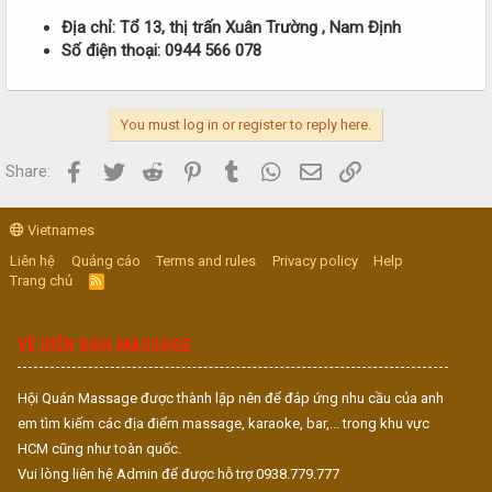
Địa chỉ: Tổ 13, thị trấn Xuân Trường , Nam Định
Số điện thoại: 0944 566 078
You must log in or register to reply here.
Facebook
Twitter
Reddit
Pinterest
Tumblr
WhatsApp
Email
Link
Share:
Vietnames
Liên hệ
Quảng cáo
Terms and rules
Privacy policy
Help
Trang chủ
R
S
S
VỀ DIỄN ĐÀN MASSAGE
Hội Quán Massage được thành lập nên để đáp ứng nhu cầu của anh
em tìm kiếm các địa điểm massage, karaoke, bar,... trong khu vực
HCM cũng như toàn quốc.
Vui lòng liên hệ Admin để được hỗ trợ 0938.779.777