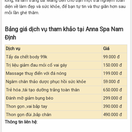
lông, và làm trắng da. Mang đến cho bạn một trải nghiệm toàn
diện về làm đẹp và sức khỏe, để bạn tự tin và thư giãn hơn sau
mỗi lần ghé thăm.
Bảng giá dịch vụ tham khảo tại Anna Spa Nam
Định
Dịch vụ
Giá
Tẩy da chết body 99k
99.000 đ
Trị liệu giảm đau mỏi cổ vai gáy
150.000 đ
Massage thuỵ điển với đá nóng
199.000 đ
Ngâm chân thảo dược phục hồi sức khỏe
59.000 đ
Trẻ hóa ,tái tạo dưỡng trắng toàn thân
650.000 đ
Đánh mỡ giảm bụng béo
299.000 đ
Thon gọn ,vai bắp tay
390.000 đ
Thon gọn đùi ,bắp chân
490.000 đ
Thông tin liên hệ: