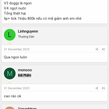
V3 doggy là ngon
V4: ngọt nuớc
Tổng thiệt hại
tip+ tick 1triệu 800k nếu có mã giảm anh em nhé .
Linhnguyenn
L
Thường Dân
31 December 2023
#2
Qua ngon luôn
monooo
M
Bát Phẩm
31 December 2023
#3
cao ráo ok
Vananhtran