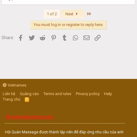
Last
1 of 2
Next
You must log in or register to reply here.
Facebook
Twitter
Reddit
Pinterest
Tumblr
WhatsApp
Email
Link
Share:
Vietnames
Liên hệ
Quảng cáo
Terms and rules
Privacy policy
Help
Trang chủ
R
S
S
VỀ DIỄN ĐÀN MASSAGE
Hội Quán Massage được thành lập nên để đáp ứng nhu cầu của anh