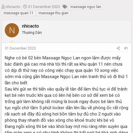
T
S
nhicacto
31 December 2023
massage ngọc lan
h
t
massage quan 11
massage thu gian
r
a
e
r
nhicacto
N
a
t
Thường Dân
d
d
s
a
t
t
31 December 2023
#1
a
e
r
Nghe có bé 02 bên Massage Ngọc Lan ngon lắm được mấy
t
bác đánh giá cao mà nhà tôi thì rất xa khu quận 11 nên chưa
e
có dịp đi thử nay có công việc chạy qua quận 10 xong việc
r
sớm mà cũng gần Massage Ngọc Lan nên tranh thủ vô đi thử 1
lần cho biết
Sau khi gửi xe thì tiến vào quầy lễ tân để làm thủ tục vì để tránh
kẹt bé nên truớc khi qua có liên hệ bên cơ sở để xem bé có
trống giờ làm không rất mừng là book ngay được bé làm thủ
tục ngồi chờ tầm 5 phút locker dẫn lên lầu về phòng ốc rất rộng
rãi sạch sẽ đầy đủ xông hơi bồn tắm bự đủ cho 2 nguời vào
phòng thay nhanh đồ vào xông cho khoẻ truớc khi bé vô
Đang ngồi xông thì bé vào khói bay mịt mù ráng nhìn xuyên qua
tấm màn xem e có như hình không thì bất ngờ bé khá xinh dáng