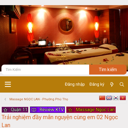
Đăng nhập
Đăng ký
Massage NGỌC LAN - Phường Phú Thọ
Quận 11
Review KTV
Massage Ngọc Lan
Trải nghiệm đầy mãn nguyện cùng em 02 Ngọc
Lan