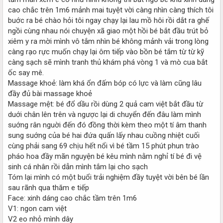
cao chắc trên 1m6 mảnh mai tuyệt vời càng nhìn càng thích tôi
buớc ra bé chào hỏi tôi ngay chạy lại lau mồ hôi rồi dắt ra ghế
ngồi cùng nhau nói chuyện xã giao một hồi bé bắt đầu trút bỏ
xiêm y ra mời mình vô tắm nhìn bé không mảnh vải trong lòng
càng rạo rực muốn chạy lại ôm tiếp vào bồn bé tắm từ từ kỹ
càng sạch sẽ mình tranh thủ khám phá vòng 1 và mò cua bắt
ốc say mê.
Massage khoẻ: làm khá ổn đấm bóp có lực và làm cũng lâu
đầy đủ bài massage khoẻ
Massage mệt: bé đổ dầu rồi dùng 2 quả cam việt bắt đầu từ
duới chân lên trên và ngược lại di chuyển đến đâu làm mình
suớng rân nguời đến đó đồng thời kèm theo một tí âm thanh
sung suớng của bé hai đứa quấn lấy nhau cuồng nhiệt cuối
cùng phải sang 69 chịu hết nổi vì bé tầm 15 phút phun trào
pháo hoa đầy mãn nguyện bé kêu mình nằm nghỉ tí bé đi vệ
sinh cá nhân rồi dẫn mình tắm lại cho sạch
Tóm lại mình có một buổi trải nghiệm đầy tuyệt vời bên bé lần
sau rãnh qua thăm e tiếp
Face: xinh dáng cao chắc tầm trên 1m6
V1: ngon cam việt
V2 eo nhỏ mình dây