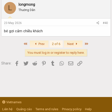
longmong
L
Thường Dân
23 May 2026
#40
bé gợi cảm chiều khách
First
Last
Prev
2 of 6
Next
You must log in or register to reply here.
Facebook
Twitter
Reddit
Pinterest
Tumblr
WhatsApp
Email
Link
Share:
Vietnames
Liên hệ
Quảng cáo
Terms and rules
Privacy policy
Help