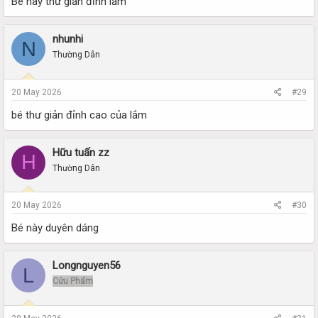
Bé này thư giản đỉnh lắm
nhunhi
N
Thường Dân
20 May 2026
#29
bé thư giản đỉnh cao của lắm
Hữu tuấn zz
H
Thường Dân
20 May 2026
#30
Bé này duyên dáng
Longnguyen56
L
Cửu Phẩm