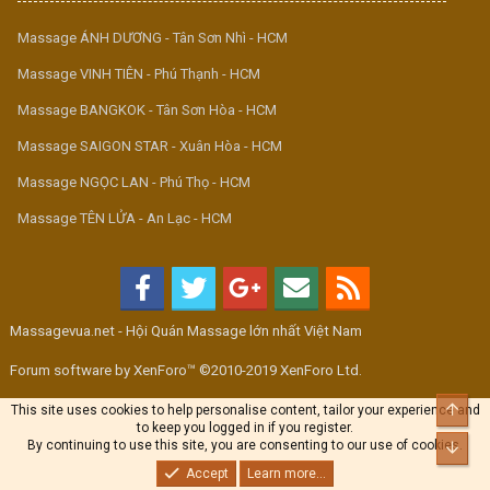
Massage ÁNH DƯƠNG - Tân Sơn Nhì - HCM
Massage VINH TIÊN - Phú Thạnh - HCM
Massage BANGKOK - Tân Sơn Hòa - HCM
Massage SAIGON STAR - Xuân Hòa - HCM
Massage NGỌC LAN - Phú Thọ - HCM
Massage TÊN LỬA - An Lạc - HCM
Massagevua.net - Hội Quán Massage lớn nhất Việt Nam
Forum software by XenForo™ ©2010-2019 XenForo Ltd.
Top
This site uses cookies to help personalise content, tailor your experience and
to keep you logged in if you register.
By continuing to use this site, you are consenting to our use of cookies.
Bott
Accept
Learn more...