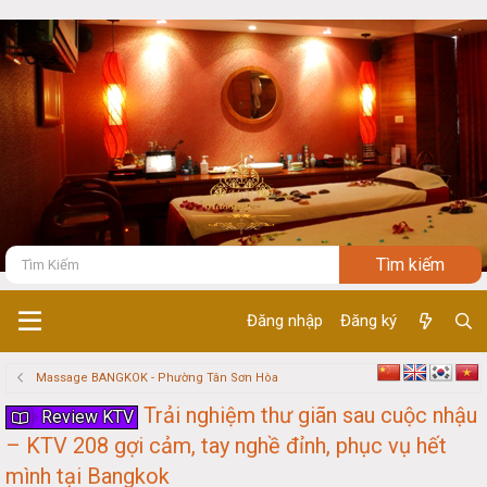
Đăng nhập
Đăng ký
Massage BANGKOK - Phường Tân Sơn Hòa
Trải nghiệm thư giãn sau cuộc nhậu
Review KTV
– KTV 208 gợi cảm, tay nghề đỉnh, phục vụ hết
mình tại Bangkok