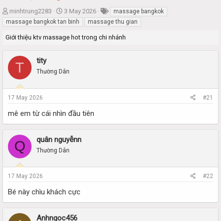
T
S
minhtrung2283
3 May 2026
massage bangkok
h
t
massage bangkok tan binh
massage thu gian
r
a
Giới thiệu ktv massage hot trong chi nhánh
e
r
a
t
d
d
tity
T
s
a
Thường Dân
t
t
a
e
r
17 May 2026
#21
t
e
mê em từ cái nhìn đầu tiên
r
quân nguyễnn
Q
Thường Dân
17 May 2026
#22
Bé này chìu khách cực
Anhngoc456