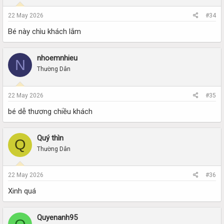
22 May 2026
#34
Bé này chìu khách lắm
nhoemnhieu
N
Thường Dân
22 May 2026
#35
bé dễ thương chiều khách
Quý thìn
Q
Thường Dân
22 May 2026
#36
Xinh quá
Quyenanh95