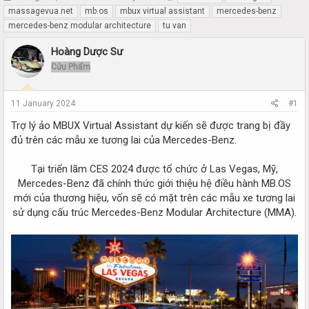
h
t
massagevua.net
mb.os
mbux virtual assistant
mercedes-benz
r
a
mercedes-benz modular architecture
tu van
e
r
a
t
Hoàng Dược Sư
d
d
Cửu Phẩm
s
a
t
t
a
e
11 January 2024
#1
r
t
Trợ lý ảo MBUX Virtual Assistant dự kiến sẽ được trang bị đầy
e
đủ trên các mẫu xe tương lai của Mercedes-Benz.
r
Tại triển lãm CES 2024 được tổ chức ở Las Vegas, Mỹ,
Mercedes-Benz đã chính thức giới thiệu hệ điều hành MB.OS
mới của thương hiệu, vốn sẽ có mặt trên các mẫu xe tương lai
sử dụng cấu trúc Mercedes-Benz Modular Architecture (MMA).