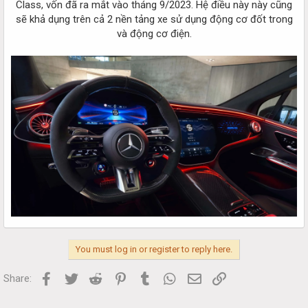
Class, vốn đã ra mắt vào tháng 9/2023. Hệ điều này này cũng
sẽ khả dụng trên cả 2 nền tảng xe sử dụng động cơ đốt trong
và động cơ điện.
You must log in or register to reply here.
Facebook
Twitter
Reddit
Pinterest
Tumblr
WhatsApp
Email
Link
Share: