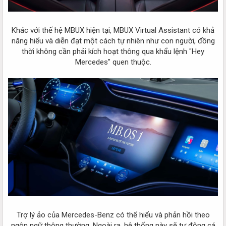
Khác với thế hệ MBUX hiện tại, MBUX Virtual Assistant có khả
năng hiểu và diễn đạt một cách tự nhiên như con người, đồng
thời không cần phải kích hoạt thông qua khẩu lệnh "Hey
Mercedes" quen thuộc.
Trợ lý ảo của Mercedes-Benz có thể hiểu và phản hồi theo
ngôn ngữ thông thường. Ngoài ra, hệ thống này sẽ tự động cá