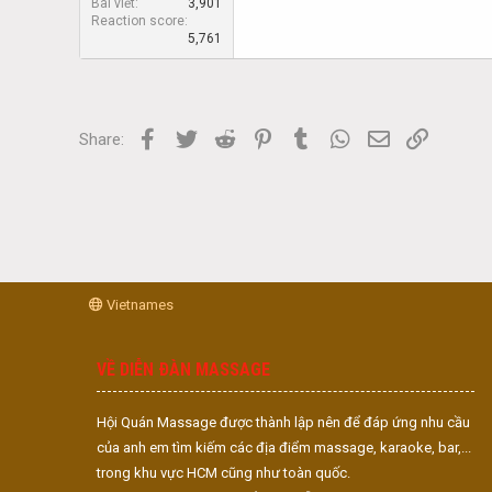
Bài viết
3,901
Reaction score
5,761
Facebook
Twitter
Reddit
Pinterest
Tumblr
WhatsApp
Email
Link
Share:
Vietnames
VỀ DIỄN ĐÀN MASSAGE
Hội Quán Massage được thành lập nên để đáp ứng nhu cầu
của anh em tìm kiếm các địa điểm massage, karaoke, bar,...
trong khu vực HCM cũng như toàn quốc.