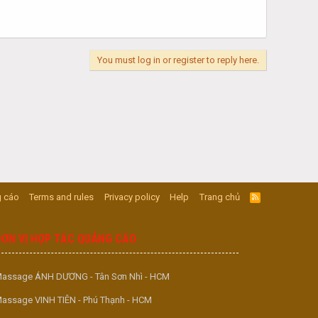
You must log in or register to reply here.
 cáo
Terms and rules
Privacy policy
Help
Trang chủ
R
S
S
ĐƠN VỊ HỢP TÁC QUẢNG CÁO
assage ÁNH DƯƠNG - Tân Sơn Nhì - HCM
assage VINH TIÊN - Phú Thạnh - HCM