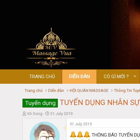
TRANG CHỦ
DIỄN ĐÀN
CÓ GÌ MỚI ?
Trang chủ
Diễn đàn
HỘI QUÁN MASSAGE
Thông Tin Tuy
TUYỂN DỤNG NHÂN SỰ
Tuyển dụng
T
S
Vô Song
31 July 2019
h
t
31 July 2019
r
a
e
r
THÔNG BÁO TUYỂN D
a
t