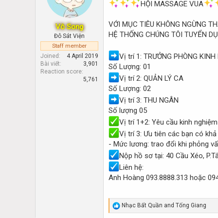
d
d
HỘI MASSAGE VUA
s
a
t
t
VỚI MỤC TIÊU KHÔNG NGỪNG TH
Vô Song
a
e
HỆ THỐNG CHÚNG TÔI TUYỂN DỤ
Đô Sát Viện
r
t
Staff member
e
Vị trí 1: TRƯỞNG PHÒNG KIN
Joined
4 April 2019
r
Bài viết
3,901
Số Lượng: 01
Reaction score
Vị trí 2: QUẢN LÝ CA
5,761
Số Lượng: 02
Vị trí 3: THU NGÂN
Số lượng 05
Vị trí 1+2: Yêu cầu kinh nghiệm
Vị trí 3: Ưu tiên các bạn có kh
- Mức lương: trao đổi khi phỏng vấ
Nộp hồ sơ tại: 40 Cầu Xéo, P.T
Liên hệ:
Anh Hoàng 093.8888.313 hoặc 09
R
Nhạc Bất Quần
and
Tống Giang
e