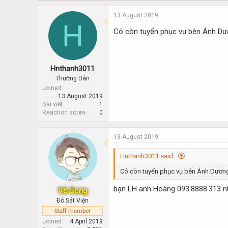
a
c
13 August 2019
t
H
i
Có còn tuyển phục vụ bên Ánh Dư
o
n
s
:
Hnthanh3011
Thường Dân
Joined
13 August 2019
Bài viết
1
Reaction score
0
13 August 2019
Hnthanh3011 said:
Có còn tuyển phục vụ bên Ánh Dương
bạn LH anh Hoàng 093.8888.313 n
Vô Song
Đô Sát Viện
Staff member
Joined
4 April 2019