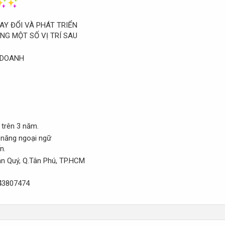
AY ĐỔI VÀ PHÁT TRIỂN
NG MỘT SỐ VỊ TRÍ SAU
H DOANH
 trên 3 năm.
ả năng ngoại ngữ
n.
ân Quý, Q.Tân Phú, TP.HCM
43807474