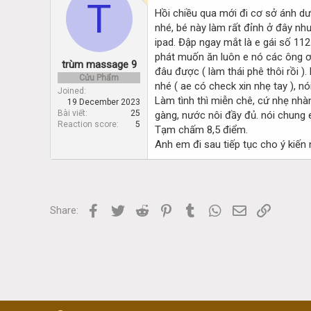
T
d
d
Hồi chiều qua mới đi cơ sở ánh dư
s
a
nhé, bé này làm rất đỉnh ở đây n
t
t
a
e
ipad. Đập ngay mắt là e gái số 112 
r
phát muốn ăn luôn e nó các ông ơi.
trùm massage 9
t
đâu được ( làm thái phê thôi rồi 
Cửu Phẩm
e
nhé ( ae có check xin nhẹ tay ), n
r
Joined
Làm tình thì miễn chê, cứ nhẹ nhàn
19 December 2023
Bài viết
25
gàng, nước nôi đầy đủ. nói chung 
Reaction score
5
Tạm chấm 8,5 điểm.
Anh em đi sau tiếp tục cho ý kiến 
Facebook
Twitter
Reddit
Pinterest
Tumblr
WhatsApp
Email
Link
Share: