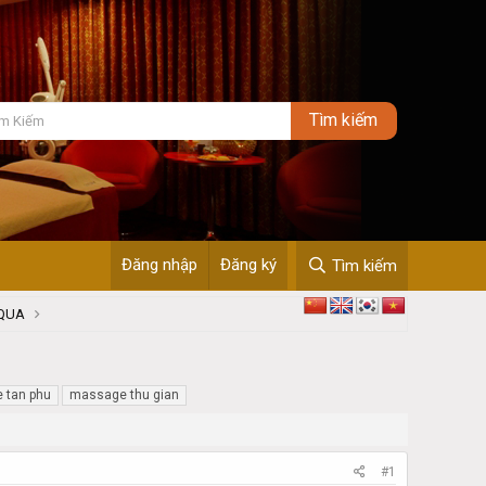
Đăng nhập
Đăng ký
Tìm kiếm
 QUA
 tan phu
massage thu gian
#1