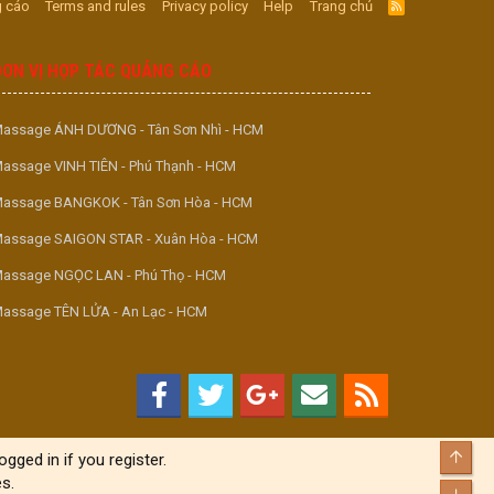
 cáo
Terms and rules
Privacy policy
Help
Trang chủ
R
S
S
ĐƠN VỊ HỢP TÁC QUẢNG CÁO
assage ÁNH DƯƠNG - Tân Sơn Nhì - HCM
assage VINH TIÊN - Phú Thạnh - HCM
assage BANGKOK - Tân Sơn Hòa - HCM
assage SAIGON STAR - Xuân Hòa - HCM
assage NGỌC LAN - Phú Thọ - HCM
assage TÊN LỬA - An Lạc - HCM
Top
gged in if you register.
s.