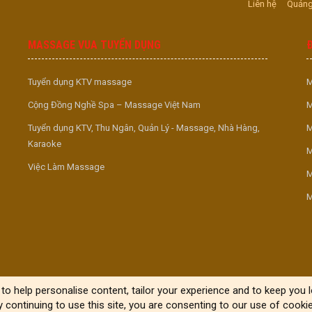
Liên hệ
Quảng
MASSAGE VUA TUYỂN DỤNG
Tuyển dụng KTV massage
M
Cộng Đồng Nghề Spa – Massage Việt Nam
M
Tuyển dụng KTV, Thu Ngân, Quản Lý - Massage, Nhà Hàng,
M
Karaoke
M
Việc Làm Massage
M
M
to help personalise content, tailor your experience and to keep you lo
y continuing to use this site, you are consenting to our use of cookie