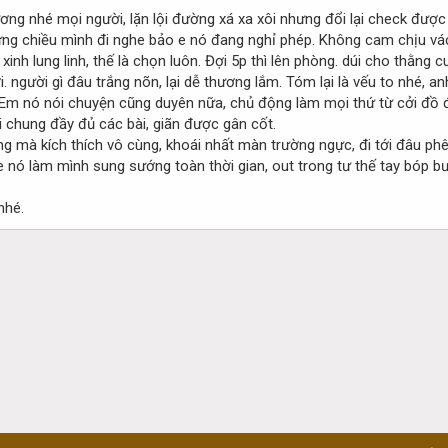
ơng nhé mọi người, lặn lội đường xá xa xôi nhưng đổi lại check được
hưng chiều mình đi nghe bảo e nó đang nghỉ phép. Không cam chịu v
xinh lung linh, thế là chọn luôn. Đợi 5p thì lên phòng. dúi cho thằng 
 người gì đâu trắng nõn, lại dễ thương lắm. Tóm lại là vếu to nhé, a
). Em nó nói chuyện cũng duyên nữa, chủ động làm mọi thứ từ cởi đồ
ói chung đầy đủ các bài, giãn được gân cốt.
g mà kích thích vô cùng, khoái nhất màn trường ngực, đi tới đâu phê 
e nó làm mình sung sướng toàn thời gian, out trong tư thế tay bóp bư
nhé.