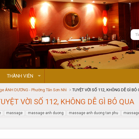
THÀNH VIÊN
e ÁNH DƯƠNG - Phường Tân Sơn Nhì
TUYỆT VỜI SỐ 112, KHÔNG DỄ GÌ BỎ
TUYỆT VỜI SỐ 112, KHÔNG DỄ GÌ BỎ QUA
e
massage
massage anh duong
massage anh duong tan phu
massage