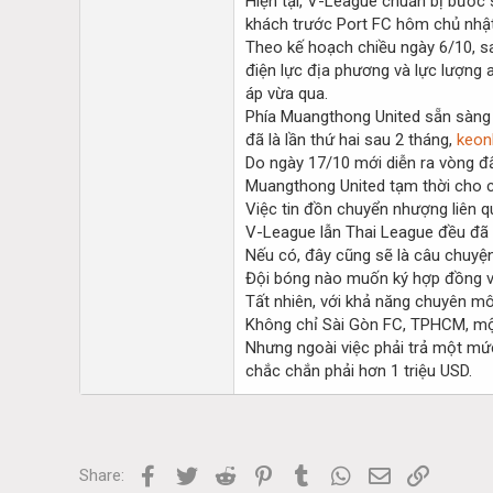
Hiện tại, V-League chuẩn bị bước 
khách trước Port FC hôm chủ nhật 
Theo kế hoạch chiều ngày 6/10, sa
điện lực địa phương và lực lượng 
áp vừa qua.
Phía Muangthong United sẵn sàng 
đã là lần thứ hai sau 2 tháng,
keon
Do ngày 17/10 mới diễn ra vòng đấ
Muangthong United tạm thời cho cá
Việc tin đồn chuyển nhượng liên q
V-League lẫn Thai League đều đã k
Nếu có, đây cũng sẽ là câu chuyệ
Đội bóng nào muốn ký hợp đồng vớ
Tất nhiên, với khả năng chuyên m
Không chỉ Sài Gòn FC, TPHCM, mộ
Nhưng ngoài việc phải trả một mứ
chắc chắn phải hơn 1 triệu USD.
Facebook
Twitter
Reddit
Pinterest
Tumblr
WhatsApp
Email
Link
Share: