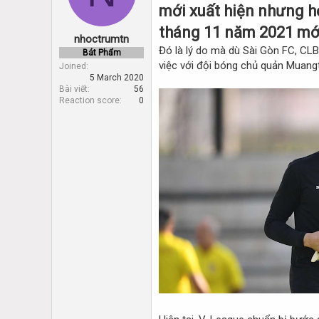
d
d
mới xuất hiện nhưng h
s
a
t
t
tháng 11 năm 2021 mớ
nhoctrumtn
a
e
Đó là lý do mà dù Sài Gòn FC, CL
Bát Phẩm
r
việc với đội bóng chủ quản Muang
Joined
t
5 March 2020
e
Bài viết
56
r
Reaction score
0