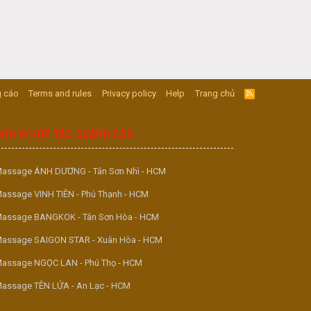
 cáo
Terms and rules
Privacy policy
Help
Trang chủ
R
S
S
ĐƠN VỊ HỢP TÁC QUẢNG CÁO
assage ÁNH DƯƠNG - Tân Sơn Nhì - HCM
assage VINH TIÊN - Phú Thạnh - HCM
assage BANGKOK - Tân Sơn Hòa - HCM
assage SAIGON STAR - Xuân Hòa - HCM
assage NGỌC LAN - Phú Thọ - HCM
assage TÊN LỬA - An Lạc - HCM