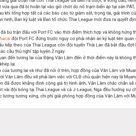
sang giai đoạn hai còn Thai League đã diễn ra được 8 vòng đấu, riê
vừa qua đã bị hoãn lại vào giờ chót do nổ trạm biến áp tại sân PAT,
u khi tổng hợp tất cả các báo cáo từ giám sát, trọng tài, giải trình
an ninh, Ban kỷ luật và Ban tổ chức Thai League mới đưa ra quyết đị
đá bù trận đấu với Port FC vào thời điểm thích hợp và không hứng 
hacai
đội Port FC đứng trước nguy cơ phải nhận án kỷ luật liên quan 
u tiếp theo của Thai League còn đội tuyển Thái Lan đã bắt đầu đợt 
c cầu thủ nghỉ tập luyện 2 ngày.
uan đến tương lai của Đặng Văn Lâm đến ở thời điểm này là không th
hép lại.
n của tương lai và như đã nói ở trên, hợp đồng của Văn Lâm với Mua
i Văn Lâm đều sẽ phải làm việc với CLB chủ quản hiện nay là Muan
ôn đã được khẳng định cộng giá trị hình ảnh, Văn Lâm chắc chắn sẽ 
t vài đội bóng tại Thai League và cả J-League, Nga đều hướng sự 
c lương tương xứng, chi phí giải phóng hợp đồng của Văn Lâm với 