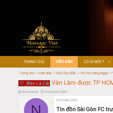
TRANG CHỦ
DIỄN ĐÀN
CÓ GÌ MỚI ?
Trang chủ
Diễn đàn
Góc Thư Giãn
Tin Tức Hằng Ngày
Văn Lâm được TP HCM
Báo Lá Cải
T
S
nhoctrumtn
6 October 2020
h
t
6 October 2020
r
a
N
e
r
Tin đồn Sài Gòn FC tr
a
t