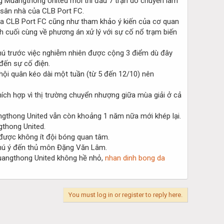
ng Muangthong United mới thi đấu 7 trận do chuyến làm
 sân nhà của CLB Port FC.
 của CLB Port FC cũng như tham khảo ý kiến của cơ quan
nh cuối cùng về phương án xử lý với sự cố nổ trạm biến
thú trước việc nghiễm nhiên được cộng 3 điểm dù đây
đến sự cố điện.
hội quân kéo dài một tuần (từ 5 đến 12/10) nên
ích hợp vì thị trường chuyển nhượng giữa mùa giải ở cả
ngthong United vẫn còn khoảng 1 năm nữa mới khép lại.
gthong United.
được không ít đội bóng quan tâm.
chú ý đến thủ môn Đặng Văn Lâm.
Muangthong United không hề nhỏ,
nhan dinh bong da
You must log in or register to reply here.