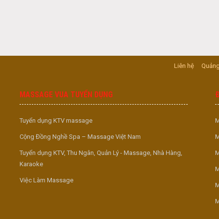
Liên hệ
Quảng
MASSAGE VUA TUYỂN DỤNG
Tuyển dụng KTV massage
M
Cộng Đồng Nghề Spa – Massage Việt Nam
M
Tuyển dụng KTV, Thu Ngân, Quản Lý - Massage, Nhà Hàng,
M
Karaoke
M
Việc Làm Massage
M
M