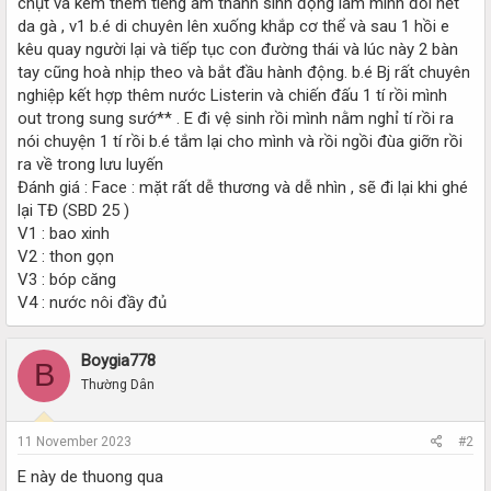
chụt và kèm thêm tiếng âm thanh sinh động làm mình đổi hết
da gà , v1 b.é di chuyên lên xuống khắp cơ thể và sau 1 hồi e
kêu quay người lại và tiếp tục con đường thái và lúc này 2 bàn
tay cũng hoà nhịp theo và bắt đầu hành động. b.é Bj rất chuyên
nghiệp kết hợp thêm nước Listerin và chiến đấu 1 tí rồi mình
out trong sung sướ** . E đi vệ sinh rồi mình nằm nghỉ tí rồi ra
nói chuyện 1 tí rồi b.é tắm lại cho mình và rồi ngồi đùa giỡn rồi
ra về trong lưu luyến
Đánh giá : Face : mặt rất dễ thương và dễ nhìn , sẽ đi lại khi ghé
lại TĐ (SBD 25 )
V1 : bao xinh
V2 : thon gọn
V3 : bóp căng
V4 : nước nôi đầy đủ
Boygia778
B
Thường Dân
11 November 2023
#2
E này de thuong qua