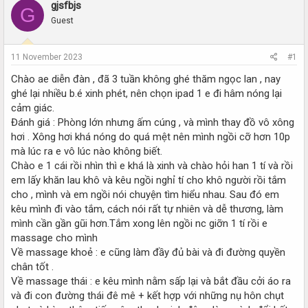
r
a
gjsfbjs
G
e
r
Guest
a
t
d
d
s
a
11 November 2023
#1
t
t
a
e
Chào ae diễn đàn , đã 3 tuần không ghé thăm ngọc lan , nay
r
ghé lại nhiều b.é xinh phét, nên chọn ipad 1 e đi hâm nóng lại
t
cảm giác.
e
Đánh giá : Phòng lớn nhưng ấm cúng , và mình thay đồ vô xông
r
hơi . Xông hơi khá nóng do quá mệt nên mình ngồi cỡ hơn 10p
mà lúc ra e vô lúc nào không biết.
Chào e 1 cái rồi nhìn thì e khá là xinh và chào hỏi han 1 tí và rồi
em lấy khăn lau khô và kêu ngồi nghỉ tí cho khô người rồi tắm
cho , mình và em ngồi nói chuyện tìm hiểu nhau. Sau đó em
kêu mình đi vào tắm, cách nói rất tự nhiên và dễ thương, làm
mình cần gần gũi hơn.Tắm xong lên ngồi nc giỡn 1 tí rồi e
massage cho mình
Về massage khoẻ : e cũng làm đầy đủ bài và đi đường quyền
chân tốt .
Về massage thái : e kêu mình nằm sấp lại và bắt đầu cởi áo ra
và đi con đường thái đê mê + kết hợp với những nụ hôn chụt