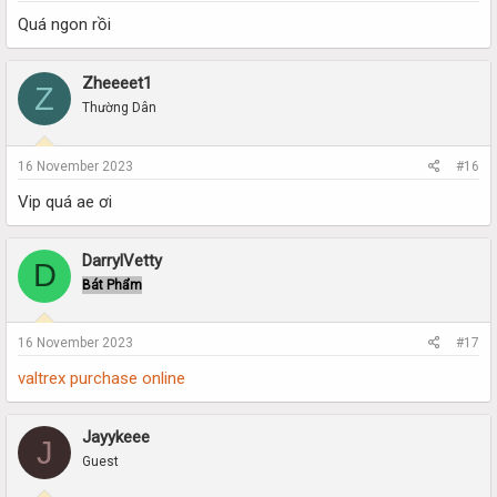
Quá ngon rồi
Zheeeet1
Z
Thường Dân
16 November 2023
#16
Vip quá ae ơi
DarrylVetty
D
Bát Phẩm
16 November 2023
#17
valtrex purchase online
Jayykeee
J
Guest