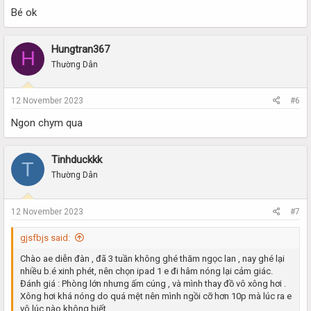
Bé ok
Hungtran367
H
Thường Dân
12 November 2023
#6
Ngon chym qua
Tinhduckkk
T
Thường Dân
12 November 2023
#7
gjsfbjs said:
Chào ae diễn đàn , đã 3 tuần không ghé thăm ngọc lan , nay ghé lại
nhiều b.é xinh phét, nên chọn ipad 1 e đi hâm nóng lại cảm giác.
Đánh giá : Phòng lớn nhưng ấm cúng , và mình thay đồ vô xông hơi .
Xông hơi khá nóng do quá mệt nên mình ngồi cỡ hơn 10p mà lúc ra e
vô lúc nào không biết.