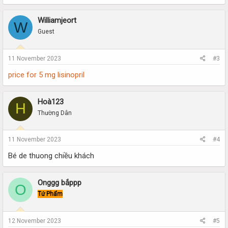
Williamjeort
W
Guest
11 November 2023
#3
price for 5 mg lisinopril
Hoà123
H
Thường Dân
11 November 2023
#4
Bé de thuong chiều khách
Onggg bắppp
O
Tứ Phẩm
12 November 2023
#5