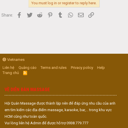
You must log in or register to reply here.
Facebook
Twitter
Reddit
Pinterest
Tumblr
WhatsApp
Email
Link
Share:
Vietnames
Liên hệ
Quảng cáo
Terms and rules
Privacy policy
Help
Trang chủ
R
S
S
VỀ DIỄN ĐÀN MASSAGE
Hội Quán Massage được thành lập nên để đáp ứng nhu cầu của anh
em tìm kiếm các địa điểm massage, karaoke, bar,... trong khu vực
HCM cũng như toàn quốc.
Vui lòng liên hệ Admin để được hỗ trợ 0938.779.777