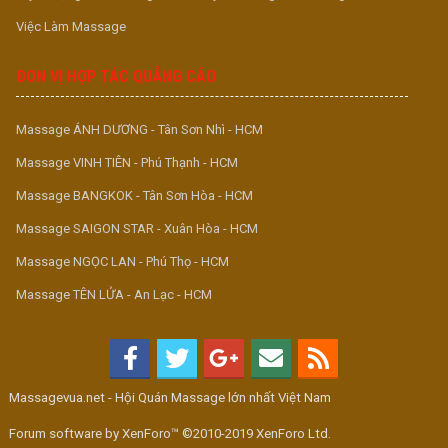
Việc Làm Massage
ĐƠN VỊ HỢP TÁC QUẢNG CÁO
Massage ÁNH DƯƠNG - Tân Sơn Nhì - HCM
Massage VINH TIÊN - Phú Thạnh - HCM
Massage BANGKOK - Tân Sơn Hòa - HCM
Massage SAIGON STAR - Xuân Hòa - HCM
Massage NGỌC LAN - Phú Thọ - HCM
Massage TÊN LỬA - An Lạc - HCM
Massagevua.net - Hội Quán Massage lớn nhất Việt Nam
Forum software by XenForo™ ©2010-2019 XenForo Ltd.