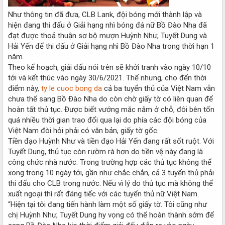
Như thông tin đã đưa, CLB Lank, đội bóng mới thành lập và
hiện đang thi đấu ở Giải hạng nhì bóng đá nữ Bồ Đào Nha đã
đạt được thoả thuận sơ bộ mượn Huỳnh Như, Tuyết Dung và
Hải Yến để thi đấu ở Giải hạng nhì Bồ Đào Nha trong thời hạn 1
năm.
Theo kế hoạch, giải đấu nói trên sẽ khởi tranh vào ngày 10/10
tới và kết thúc vào ngày 30/6/2021. Thế nhưng, cho đến thời
điểm này,
ty le cuoc bong da
cả ba tuyển thủ của Việt Nam vẫn
chưa thể sang Bồ Đào Nha do còn chờ giấy tờ có liên quan để
hoàn tất thủ tục. Được biết vướng mắc nằm ở chỗ, đôi bên tốn
quá nhiều thời gian trao đổi qua lại do phía các đội bóng của
Việt Nam đòi hỏi phải có văn bản, giấy tờ gốc.
Tiền đạo Huỳnh Như và tiền đạo Hải Yến đang rất sốt ruột. Với
Tuyết Dung, thủ tục còn rườm rà hơn do tiền vệ này đang là
công chức nhà nước. Trong trường hợp các thủ tục không thể
xong trong 10 ngày tới, gần như chắc chắn, cả 3 tuyển thủ phải
thi đấu cho CLB trong nước. Nếu vì lý do thủ tục mà không thể
xuất ngoại thì rất đáng tiếc với các tuyển thủ nữ Việt Nam.
“Hiện tại tôi đang tiến hành làm một số giấy tờ. Tôi cũng như
chị Huỳnh Như, Tuyết Dung hy vọng có thể hoàn thành sớm để