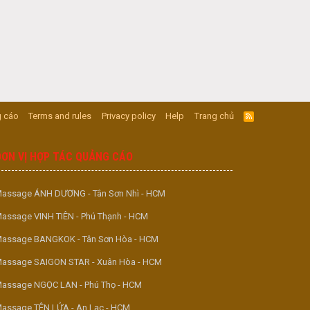
 cáo
Terms and rules
Privacy policy
Help
Trang chủ
R
S
S
ĐƠN VỊ HỢP TÁC QUẢNG CÁO
assage ÁNH DƯƠNG - Tân Sơn Nhì - HCM
assage VINH TIÊN - Phú Thạnh - HCM
assage BANGKOK - Tân Sơn Hòa - HCM
assage SAIGON STAR - Xuân Hòa - HCM
assage NGỌC LAN - Phú Thọ - HCM
assage TÊN LỬA - An Lạc - HCM