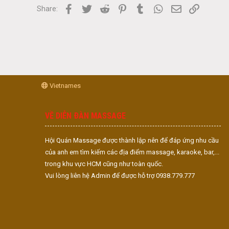
Facebook
Twitter
Reddit
Pinterest
Tumblr
WhatsApp
Email
Link
Share:
Vietnames
VỀ DIỄN ĐÀN MASSAGE
Hội Quán Massage được thành lập nên để đáp ứng nhu cầu
của anh em tìm kiếm các địa điểm massage, karaoke, bar,...
trong khu vực HCM cũng như toàn quốc.
Vui lòng liên hệ Admin để được hỗ trợ 0938.779.777