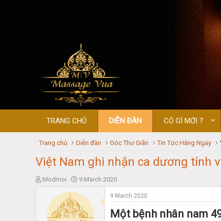
TRANG CHỦ
DIỄN ĐÀN
CÓ GÌ MỚI ?
Trang chủ
Diễn đàn
Góc Thư Giãn
Tin Tức Hằng Ngày
Việt Nam ghi nhận ca dương tính 
T
S
Modmoi
9 March 2020
h
t
9 March 2020
r
a
e
r
Một bệnh nhân nam 49 
a
t