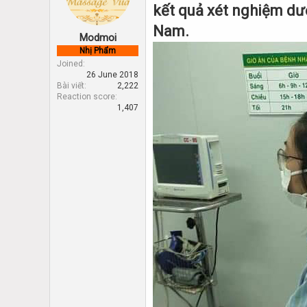
d
d
kết quả xét nghiệm dươ
s
a
t
t
Nam.
Modmoi
a
e
Nhị Phẩm
r
Joined
t
26 June 2018
e
Bài viết
2,222
r
Reaction score
1,407