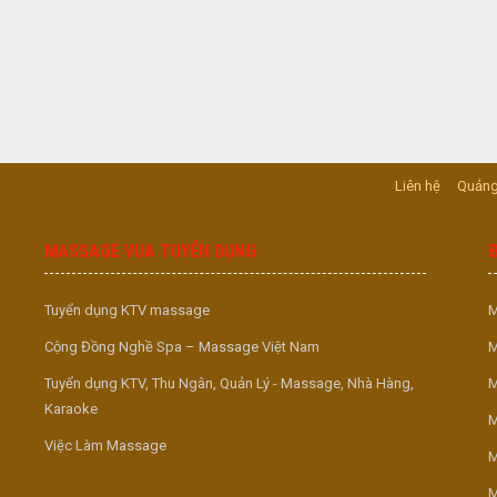
Liên hệ
Quảng
MASSAGE VUA TUYỂN DỤNG
Tuyển dụng KTV massage
M
Cộng Đồng Nghề Spa – Massage Việt Nam
M
Tuyển dụng KTV, Thu Ngân, Quản Lý - Massage, Nhà Hàng,
M
Karaoke
M
Việc Làm Massage
M
M