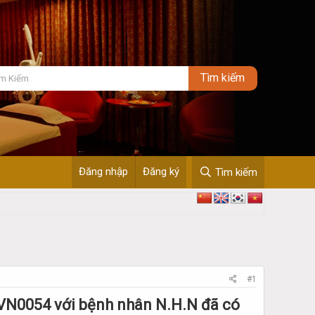
Đăng nhập
Đăng ký
Tìm kiếm
#1
 VN0054 với bệnh nhân N.H.N đã có