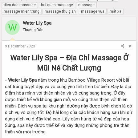
h
t
dien dan massage
hoi quan massage
massage
r
a
massage mien trung
massage thu gian
massage vua
mát xa
e
r
a
t
Water Lily Spa
W
d
d
Thường Dân
s
a
t
t
a
e
9 December 2023
#1
r
t
Water Lily Spa – Địa Chỉ Massage Ở
e
r
Mũi Né Chất Lượng
- Water Lily Spa
nằm trong khu Bamboo Village Resort với bãi
cát trắng tuyệt đẹp và vô cùng yên tĩnh trên bờ biển. Đây là địa
điểm hòa mình với thiên nhiên và vô cùng sang trọng. Ở đây
được thiết kế với không gian mở, vô cùng thân thiện với thiên
nhiên. Dịch vụ spa tại khu nghỉ dưỡng này được bình chọn là có
dịch vụ vô cùng tốt. Độ hài lòng của các khách hàng sau khi sử
dụng dịch vụ ở đây khá cao. Lấy cảm hứng từ vẻ đẹp của hoa
Súng, spa này được thiế kế và xây dựng những phòng tre thân
thiện với môi trường.