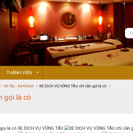
THÀNH VIÊN
 - Vé Tàu - Xe Khách
XE DỊCH VỤ VŨNG TÀU chỉ cần gọi là có
 gọi là có
XE DỊCH VỤ VŨNG TÀU