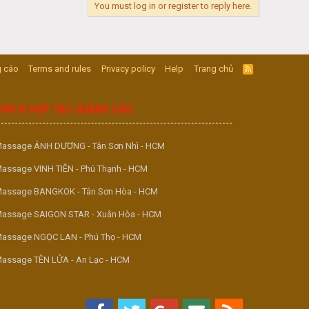
You must log in or register to reply here.
 cáo
Terms and rules
Privacy policy
Help
Trang chủ
R
S
S
ĐƠN VỊ HỢP TÁC QUẢNG CÁO
assage ÁNH DƯƠNG - Tân Sơn Nhì - HCM
assage VINH TIÊN - Phú Thạnh - HCM
assage BANGKOK - Tân Sơn Hòa - HCM
assage SAIGON STAR - Xuân Hòa - HCM
assage NGỌC LAN - Phú Thọ - HCM
assage TÊN LỬA - An Lạc - HCM