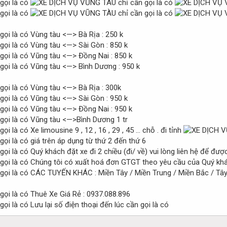
Vùng tàu <—> Bà Rịa : 250 k
Vùng tàu <—> Sài Gòn : 850 k
Vũng tàu <—> Đồng Nai : 850 k
Vũng tàu <—> Bình Dương : 950 k
Vùng tàu <—> Bà Rịa : 300k
Vũng tàu <—> Sài Gòn : 950 k
Vũng tàu <—> Đồng Nai : 950 k
Vũng tàu <—>Bình Dương 1 tr
Xe limousine 9 , 12 , 16 , 29 , 45 ... chỗ . đi tỉnh
giá trên áp dụng từ thứ 2 đến thứ 6
Quý khách đặt xe đi 2 chiều (đi/ về) vui lòng liên hệ để được
Chúng tôi có xuất hoá đơn GTGT theo yêu cầu của Quý khá
CÁC TUYẾN KHÁC : Miền Tây / Miền Trung / Miền Bắc / Tây N
Thuê Xe Giá Rẻ : 0937.088.896
Lưu lại số điện thoại đến lúc cần gọi là có