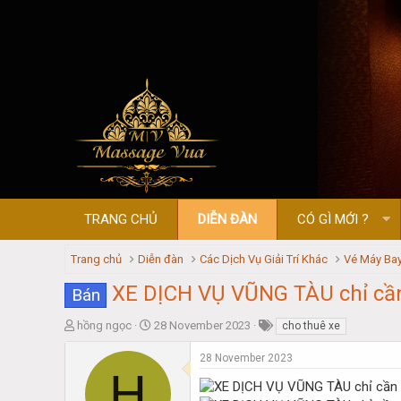
TRANG CHỦ
DIỄN ĐÀN
CÓ GÌ MỚI ?
Trang chủ
Diễn đàn
Các Dịch Vụ Giải Trí Khác
Vé Máy Bay
XE DỊCH VỤ VŨNG TÀU chỉ cần
Bán
T
S
hồng ngọc
28 November 2023
cho thuê xe
h
t
r
a
28 November 2023
H
e
r
a
t