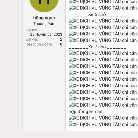
d
d
s
a
t
t
_______Xe 5 chỗ:_______
hồng ngọc
a
e
r
Thường Dân
t
Joined
28 November 2023
e
Bài viết
2
r
Reaction score
0
_______Xe 7 chỗ:_______
hợp đồng liên hệ :