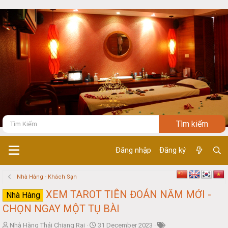
Đăng nhập
Đăng ký
Nhà Hàng - Khách Sạn
XEM TAROT TIÊN ĐOÁN NĂM MỚI -
Nhà Hàng
CHỌN NGAY MỘT TỤ BÀI
T
S
Nhà Hàng Thái Chiang Rai
31 December 2023