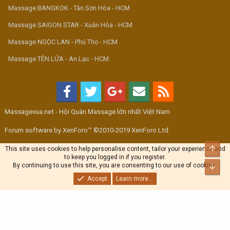
Massage BANGKOK - Tân Sơn Hòa - HCM
Massage SAIGON STAR - Xuân Hòa - HCM
Massage NGỌC LAN - Phú Thọ - HCM
Massage TÊN LỬA - An Lạc - HCM
Massagevua.net - Hội Quán Massage lớn nhất Việt Nam
Forum software by XenForo™ ©2010-2019 XenForo Ltd.
Top
This site uses cookies to help personalise content, tailor your experience and
to keep you logged in if you register.
By continuing to use this site, you are consenting to our use of cookies.
Bott
Accept
Learn more...