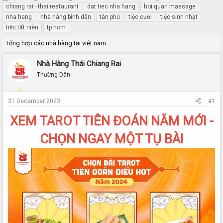
h
t
chiang rai - thai restaurant
dat tiec nha hang
hoi quan massage
r
a
nha hang
nhà hàng bình dân
tân phú
tiệc cưới
tiệc sinh nhật
e
r
tiệc tất niên
tp.hcm
a
t
d
d
Tổng hợp các nhà hàng tại việt nam
s
a
t
t
Nhà Hàng Thái Chiang Rai
a
e
Thường Dân
r
t
e
31 December 2023
#1
r
XEM TAROT TIÊN ĐOÁN NĂM MỚI -
CHỌN NGAY MỘT TỤ BÀI