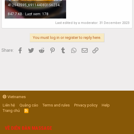
412942595_691144083156234_1390399181275198058_n-1704003771.jpg
847.7 KB · Lượt xem: 178
Last edited by a moderator:
31 December 2023
You must log in or register to reply here.
Facebook
Twitter
Reddit
Pinterest
Tumblr
WhatsApp
Email
Link
Share:
Vietnames
Liên hệ
Quảng cáo
Terms and rules
Privacy policy
Help
Trang chủ
R
S
S
VỀ DIỄN ĐÀN MASSAGE