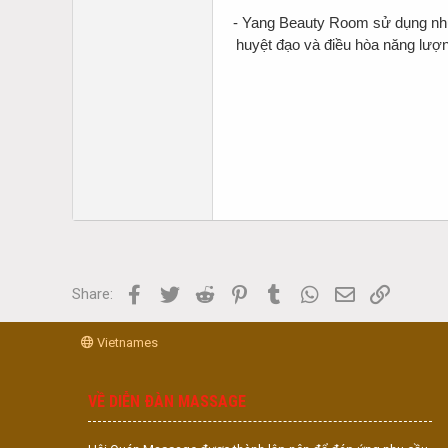
- Yang Beauty Room sử dụng những
huyệt đạo và điều hòa năng lượ
Facebook
Twitter
Reddit
Pinterest
Tumblr
WhatsApp
Email
Link
Share:
Vietnames
VỀ DIỄN ĐÀN MASSAGE