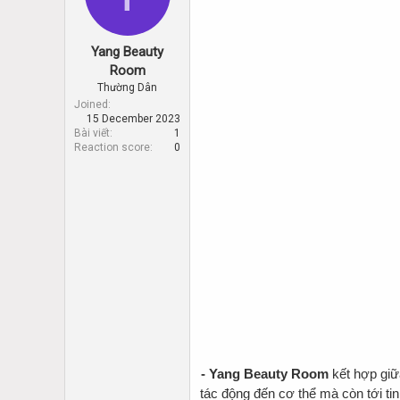
d
d
s
a
t
t
Yang Beauty
a
e
r
Room
t
Thường Dân
e
Joined
r
15 December 2023
Bài viết
1
Reaction score
0
- Yang Beauty Room
kết hợp giữ
tác động đến cơ thể mà còn tới tin