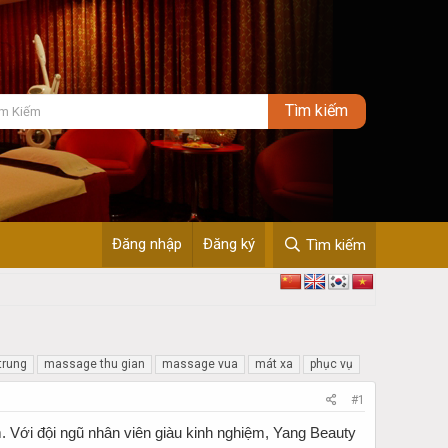
Đăng nhập
Đăng ký
Tìm kiếm
trung
massage thu gian
massage vua
mát xa
phục vụ
#1
m. Với đội ngũ nhân viên giàu kinh nghiệm, Yang Beauty