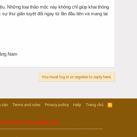
liệu. Những loại thảo mộc này không chỉ giúp khai thông
 thư giãn tuyệt đối ngay từ lần đầu tiên và mang lại
uảng Nam
You must log in or register to reply here.
 cáo
Terms and rules
Privacy policy
Help
Trang chủ
R
S
S
ĐƠN VỊ HỢP TÁC QUẢNG CÁO