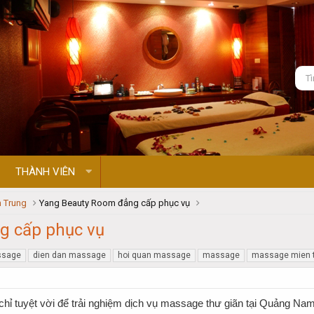
THÀNH VIÊN
 Trung
Yang Beauty Room đẳng cấp phục vụ
g cấp phục vụ
ssage
dien dan massage
hoi quan massage
massage
massage mien 
 chỉ tuyệt vời để trải nghiệm dịch vụ massage thư giãn tại Quảng Na