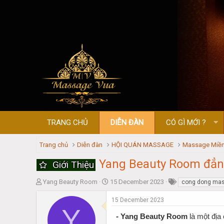
TRANG CHỦ
DIỄN ĐÀN
CÓ GÌ MỚI ?
Trang chủ
Diễn đàn
HỘI QUÁN MASSAGE
Massage Miền
Yang Beauty Room đẳn
Giới Thiệu
T
S
Yang Beauty Room
15 December 2023
cong dong ma
h
t
r
a
15 December 2023
Y
e
r
- Yang Beauty Room
là một địa
a
t