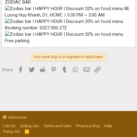
ZODIAC BAR
8E
Luong Huu Khanh, D1, HCMC / 5:30 PM ~ 3:00 AM
Booking number: 0327 000 272
Free parking
You must log in or register to reply here.
Facebook
Twitter
Reddit
Pinterest
Tumblr
WhatsApp
Email
Link
Share:
Vietnames
Liên hệ
Quảng cáo
Terms and rules
Privacy policy
Help
Trang chủ
R
S