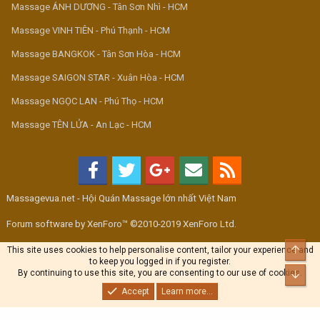
Massage ÁNH DƯƠNG - Tân Sơn Nhì - HCM
Massage VINH TIÊN - Phú Thạnh - HCM
Massage BANGKOK - Tân Sơn Hòa - HCM
Massage SAIGON STAR - Xuân Hòa - HCM
Massage NGỌC LAN - Phú Thọ - HCM
Massage TÊN LỬA - An Lạc - HCM
Massagevua.net - Hội Quán Massage lớn nhất Việt Nam
Forum software by XenForo™ ©2010-2019 XenForo Ltd.
Top
This site uses cookies to help personalise content, tailor your experience and
to keep you logged in if you register.
By continuing to use this site, you are consenting to our use of cookies.
Bott
Accept
Learn more...