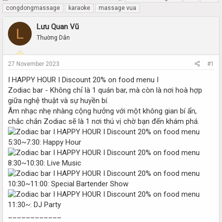
h
t
congdongmassage
karaoke
massage vua
r
a
e
r
Lưu Quan Vũ
L
a
t
Thường Dân
d
d
s
a
t
t
27 November 2023
#1
a
e
r
I HAPPY HOUR I Discount 20% on food menu I
t
Zodiac bar - Không chỉ là 1 quán bar, mà còn là nơi hoà hợp
e
giữa nghệ thuật và sự huyền bí.
r
Âm nhạc nhẹ nhàng cộng hưởng với một không gian bí ẩn,
chắc chắn Zodiac sẽ là 1 nơi thú vị chờ bạn đến khám phá.
5:30~7:30: Happy Hour
8:30~10:30: Live Music
10:30~11:00: Special Bartender Show
11:30~: DJ Party
____________