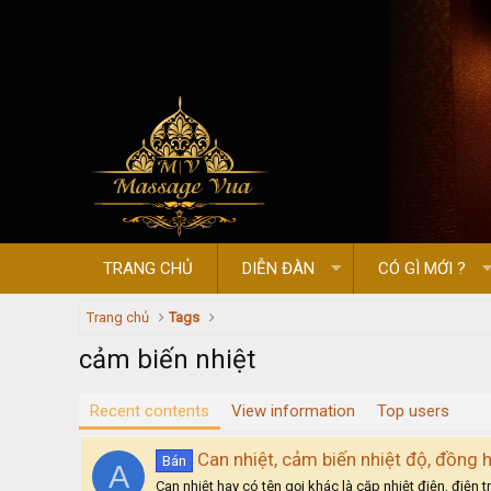
TRANG CHỦ
DIỄN ĐÀN
CÓ GÌ MỚI ?
Trang chủ
Tags
cảm biến nhiệt
Recent contents
View information
Top users
Can nhiệt, cảm biến nhiệt độ, đồng h
Bán
A
Can nhiệt hay có tên gọi khác là cặp nhiệt điện, điện