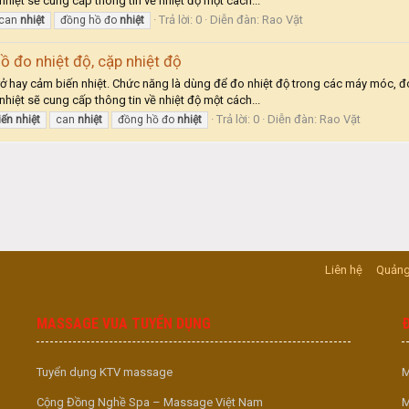
hiệt sẽ cung cấp thông tin về nhiệt độ một cách...
Trả lời: 0
Diễn đàn:
Rao Vặt
can
nhiệt
đồng hồ đo
nhiệt
ồ đo nhiệt độ, cặp nhiệt độ
 trở hay cảm biến nhiệt. Chức năng là dùng để đo nhiệt độ trong các máy móc, đ
hiệt sẽ cung cấp thông tin về nhiệt độ một cách...
Trả lời: 0
Diễn đàn:
Rao Vặt
iến
nhiệt
can
nhiệt
đồng hồ đo
nhiệt
Liên hệ
Quảng
MASSAGE VUA TUYỂN DỤNG
Tuyển dụng KTV massage
M
Cộng Đồng Nghề Spa – Massage Việt Nam
M