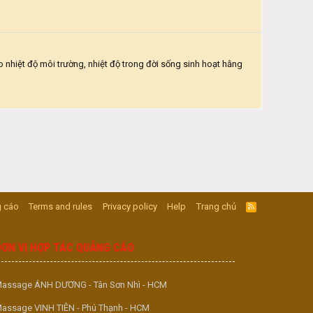
o nhiệt độ môi trường, nhiệt độ trong đời sống sinh hoạt hằng
 cáo
Terms and rules
Privacy policy
Help
Trang chủ
R
S
S
ĐƠN VỊ HỢP TÁC QUẢNG CÁO
assage ÁNH DƯƠNG - Tân Sơn Nhì - HCM
assage VINH TIÊN - Phú Thạnh - HCM