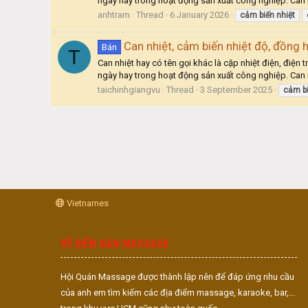
ngày hay trong hoạt động sản xuất công nghiệp. Can n
anhtram
Thread
6 January 2026
cảm
biến
nhiệt
Can nhiệt, cảm biến nhiệt độ, đồng h
Bán
T
Can nhiệt hay có tên gọi khác là cặp nhiệt điện, điện
ngày hay trong hoạt động sản xuất công nghiệp. Can n
taichinhgiangvu
Thread
3 September 2025
cảm
b
Vietnames
VỀ DIỄN ĐÀN MASSAGE
Hội Quán Massage được thành lập nên để đáp ứng nhu cầu
của anh em tìm kiếm các địa điểm massage, karaoke, bar,...