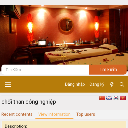
Đăng nhập
Đăng ký
chổi than công nghiệp
Recent contents
View information
Top users
Description