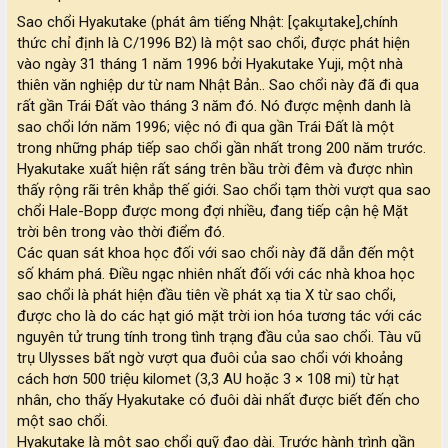
Sao chổi Hyakutake (phát âm tiếng Nhật: [çakɯ̥take],chính
thức chỉ định là C/1996 B2) là một sao chổi, được phát hiện
vào ngày 31 tháng 1 năm 1996 bởi Hyakutake Yuji, một nhà
thiên văn nghiệp dư từ nam Nhật Bản.. Sao chổi này đã đi qua
rất gần Trái Đất vào tháng 3 năm đó. Nó được mệnh danh là
sao chổi lớn năm 1996; việc nó đi qua gần Trái Đất là một
trong những pháp tiếp sao chổi gần nhất trong 200 năm trước.
Hyakutake xuất hiện rất sáng trên bầu trời đêm và được nhìn
thấy rộng rãi trên khắp thế giới. Sao chổi tạm thời vượt qua sao
chổi Hale-Bopp được mong đợi nhiều, đang tiếp cận hệ Mặt
trời bên trong vào thời điểm đó.
Các quan sát khoa học đối với sao chổi này đã dẫn đến một
số khám phá. Điều ngạc nhiên nhất đối với các nhà khoa học
sao chổi là phát hiện đầu tiên về phát xạ tia X từ sao chổi,
được cho là do các hạt gió mặt trời ion hóa tương tác với các
nguyên tử trung tính trong tình trạng đầu của sao chổi. Tàu vũ
trụ Ulysses bất ngờ vượt qua đuôi của sao chổi với khoảng
cách hơn 500 triệu kilomet (3,3 AU hoặc 3 × 108 mi) từ hạt
nhân, cho thấy Hyakutake có đuôi dài nhất được biết đến cho
một sao chổi.
Hyakutake là một sao chổi quỹ đạo dài. Trước hành trình gần