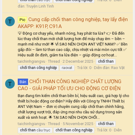
chổi
than
cầu trục
chổi
than
công
nghiệp
đàn:
Truyện Linh Tinh
Cung cấp chổi than công nghiệp, tay lấy điện
Pic
T
AKAPP: K91P, C91A
💡 Động cơ chạy yếu, nhanh nóng, hay phát tia lửa? 👉 Đã đến
lúc thay chổi than mới chất lượng hơn để máy chạy êm – bền –
mạnh mẽ như mới! 🌟 VÌ SAO NÊN CHỌN ANT VIỆT NAM? ✅ Bền
gấp đôi – làm từ than cao cấp, chịu nhiệt và mài mòn cực tốt ✅
Hiệu suất ổn định, giảm tia lửa điện – giúp động cơ hoạt...
taichinhgiangvu
Thread
2 December 2025
chổi
than
Trả lời: 0
Diễn đàn:
Rao Vặt
chổi
than
công
nghiệp
raovat
CHỔI THAN CÔNG NGHIỆP CHẤT LƯỢNG
Bán
T
CAO - GIẢI PHÁP TỐI ƯU CHO ĐỘNG CƠ ĐIỆN
Bạn đang tìm kiếm chổi than bền bỉ, hiệu suất cao, giá hợp lý cho
thiết bị hoặc động cơ điện? Hãy đến với Công ty TNHH Thiết bị
ANT Việt Nam – đơn vị chuyên cung cấp chổi than chính hãng,
chất lượng vượt trội, đáp ứng mọi nhu cầu sử dụng trong sản
xuất và sinh hoạt. 🌟 TẠI SAO NÊN CHỌN CHỔI...
taichinhgiangvu
Thread
5 November 2025
chổi
than
Trả lời: 0
Diễn
chổi
than
cầu trục
chổi
than
công
nghiệp