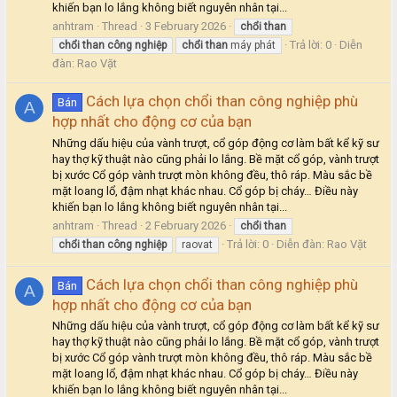
khiến bạn lo lắng không biết nguyên nhân tại...
anhtram
Thread
3 February 2026
chổi
than
Trả lời: 0
Diễn
chổi
than
công
nghiệp
chổi
than
máy phát
đàn:
Rao Vặt
Cách lựa chọn chổi than công nghiệp phù
Bán
A
hợp nhất cho động cơ của bạn
Những dấu hiệu của vành trượt, cổ góp động cơ làm bất kể kỹ sư
hay thợ kỹ thuật nào cũng phải lo lắng. Bề mặt cổ góp, vành trượt
bị xước Cổ góp vành trượt mòn không đều, thô ráp. Màu sắc bề
mặt loang lổ, đậm nhạt khác nhau. Cổ góp bị cháy… Điều này
khiến bạn lo lắng không biết nguyên nhân tại...
anhtram
Thread
2 February 2026
chổi
than
Trả lời: 0
Diễn đàn:
Rao Vặt
chổi
than
công
nghiệp
raovat
Cách lựa chọn chổi than công nghiệp phù
Bán
A
hợp nhất cho động cơ của bạn
Những dấu hiệu của vành trượt, cổ góp động cơ làm bất kể kỹ sư
hay thợ kỹ thuật nào cũng phải lo lắng. Bề mặt cổ góp, vành trượt
bị xước Cổ góp vành trượt mòn không đều, thô ráp. Màu sắc bề
mặt loang lổ, đậm nhạt khác nhau. Cổ góp bị cháy… Điều này
khiến bạn lo lắng không biết nguyên nhân tại...