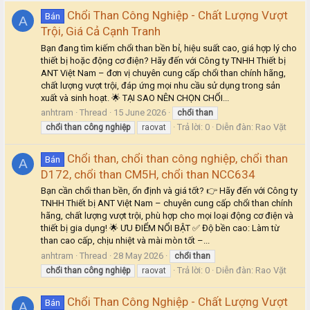
Chổi Than Công Nghiệp - Chất Lượng Vượt
Bán
A
Trội, Giá Cả Cạnh Tranh
Bạn đang tìm kiếm chổi than bền bỉ, hiệu suất cao, giá hợp lý cho
thiết bị hoặc động cơ điện? Hãy đến với Công ty TNHH Thiết bị
ANT Việt Nam – đơn vị chuyên cung cấp chổi than chính hãng,
chất lượng vượt trội, đáp ứng mọi nhu cầu sử dụng trong sản
xuất và sinh hoạt. 🌟 TẠI SAO NÊN CHỌN CHỔI...
anhtram
Thread
15 June 2026
chổi
than
Trả lời: 0
Diễn đàn:
Rao Vặt
chổi
than
công
nghiệp
raovat
Chổi than, chổi than công nghiệp, chổi than
Bán
A
D172, chổi than CM5H, chổi than NCC634
Bạn cần chổi than bền, ổn định và giá tốt? 👉 Hãy đến với Công ty
TNHH Thiết bị ANT Việt Nam – chuyên cung cấp chổi than chính
hãng, chất lượng vượt trội, phù hợp cho mọi loại động cơ điện và
thiết bị gia dụng! 🌟 ƯU ĐIỂM NỔI BẬT ✅ Độ bền cao: Làm từ
than cao cấp, chịu nhiệt và mài mòn tốt –...
anhtram
Thread
28 May 2026
chổi
than
Trả lời: 0
Diễn đàn:
Rao Vặt
chổi
than
công
nghiệp
raovat
Chổi Than Công Nghiệp - Chất Lượng Vượt
Bán
A