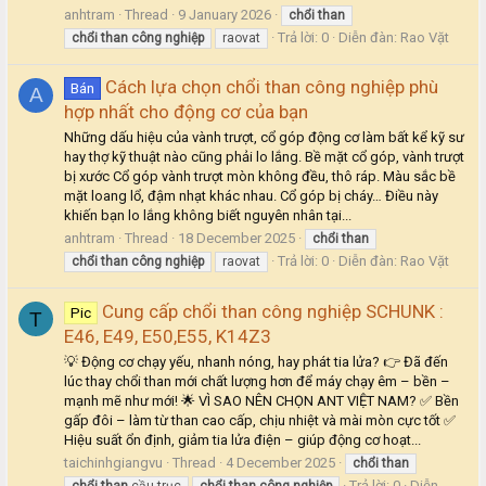
anhtram
Thread
9 January 2026
chổi
than
Trả lời: 0
Diễn đàn:
Rao Vặt
chổi
than
công
nghiệp
raovat
Cách lựa chọn chổi than công nghiệp phù
Bán
A
hợp nhất cho động cơ của bạn
Những dấu hiệu của vành trượt, cổ góp động cơ làm bất kể kỹ sư
hay thợ kỹ thuật nào cũng phải lo lắng. Bề mặt cổ góp, vành trượt
bị xước Cổ góp vành trượt mòn không đều, thô ráp. Màu sắc bề
mặt loang lổ, đậm nhạt khác nhau. Cổ góp bị cháy… Điều này
khiến bạn lo lắng không biết nguyên nhân tại...
anhtram
Thread
18 December 2025
chổi
than
Trả lời: 0
Diễn đàn:
Rao Vặt
chổi
than
công
nghiệp
raovat
Cung cấp chổi than công nghiệp SCHUNK :
Pic
T
E46, E49, E50,E55, K14Z3
💡 Động cơ chạy yếu, nhanh nóng, hay phát tia lửa? 👉 Đã đến
lúc thay chổi than mới chất lượng hơn để máy chạy êm – bền –
mạnh mẽ như mới! 🌟 VÌ SAO NÊN CHỌN ANT VIỆT NAM? ✅ Bền
gấp đôi – làm từ than cao cấp, chịu nhiệt và mài mòn cực tốt ✅
Hiệu suất ổn định, giảm tia lửa điện – giúp động cơ hoạt...
taichinhgiangvu
Thread
4 December 2025
chổi
than
Trả lời: 0
Diễn