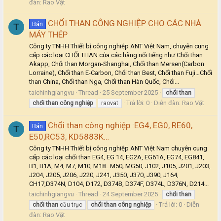
đàn:
Rao Vặt
CHỔI THAN CÔNG NGHIỆP CHO CÁC NHÀ
Bán
T
MÁY THÉP
Công ty TNHH Thiết bị công nghiệp ANT Việt Nam, chuyên cung
cấp các loại CHỔI THAN của các hãng nổi tiếng như Chổi than
Akapp, Chổi than Morgan-Shanghai, Chổi than Mersen(Carbon
Lorraine), Chổi than E-Carbon, Chổi than Best, Chổi than Fuji…Chổi
than China, Chổi than Nga, Chổi than Hàn Quốc, Chổi...
taichinhgiangvu
Thread
25 September 2025
chổi
than
Trả lời: 0
Diễn đàn:
Rao Vặt
chổi
than
công
nghiệp
raovat
Chổi than công nghiệp :EG4, EG0, RE60,
Bán
T
E50,RC53, KD5883K…
Công ty TNHH Thiết bị công nghiệp ANT Việt Nam chuyên cung
cấp các loại chổi than EG4, EG 14, EG2A, EG61A, EG74, EG841,
B1, B1A, M4, M7, M10, M18…M50; MG50, J102, J105, J201, J203,
J204, J205, J206, J220, J241, J350, J370, J390, J164,
CH17,D374N, D104, D172, D374B, D374F, D374L, D376N, D214...
taichinhgiangvu
Thread
24 September 2025
chổi
than
Trả lời: 0
Diễn
chổi
than
cầu trục
chổi
than
công
nghiệp
đàn:
Rao Vặt