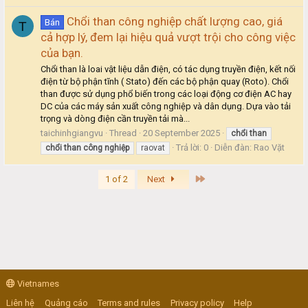
Chổi than công nghiệp chất lượng cao, giá
Bán
T
cả hợp lý, đem lại hiệu quả vượt trội cho công việc
của bạn.
Chổi than là loai vật liệu dẫn điện, có tác dụng truyền điện, kết nối
điện từ bộ phận tĩnh ( Stato) đến các bộ phận quay (Roto). Chổi
than được sử dụng phổ biến trong các loại động cơ điện AC hay
DC của các máy sản xuất công nghiệp và dân dụng. Dựa vào tải
trọng và dòng điện cần truyền tải mà...
taichinhgiangvu
Thread
20 September 2025
chổi
than
Trả lời: 0
Diễn đàn:
Rao Vặt
chổi
than
công
nghiệp
raovat
Last
1 of 2
Next
Vietnames
Liên hệ
Quảng cáo
Terms and rules
Privacy policy
Help