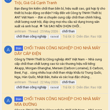
Trội, Giá Cả Cạnh Tranh
Bạn đang tìm kiếm chổi than bền bỉ, hiệu suất cao, giá hợp lý cho
thiết bị hoặc động cơ điện? Hãy đến với Công ty TNHH Thiết bị
ANT Việt Nam – đơn vị chuyên cung cấp chổi than chính hãng,
chất lượng vượt trội, đáp ứng mọi nhu cầu sử dụng trong sản
xuất và sinh hoạt. 🌟 TẠI SAO NÊN CHỌN CHỔI...
anhtram
Thread
25 May 2026
chổi
than
Trả lời: 0
Diễn đàn:
Rao Vặt
chổi
than
công
nghiệp
raovat
CHỔI THAN CÔNG NGHIỆP CHO NHÀ MÁY
Bán
A
DÂY CÁP ĐIỆN
Công ty TNHH Thiết bị Công nghiệp ANT Việt Nam – Nhà cung
cấp chổi than chất lượng cao từ các thương hiệu nổi tiếng:
Akapp, Morgan-Shanghai, Mersen (Carbon Lorraine), E-Carbon,
Best, Fuji… cùng nhiều loại chổi than nhập khẩu từ Trung Quốc,
Nga, Hàn Quốc, Nhật Bản, Italia và các loại đặc chủng...
anhtram
Thread
22 May 2026
chổi
than
Trả lời: 0
Diễn đàn:
Rao Vặt
chổi
than
công
nghiệp
raovat
CHỔI THAN CÔNG NGHIỆP CHO NHÀ MÁY
Bán
A
MÍA ĐƯỜNG