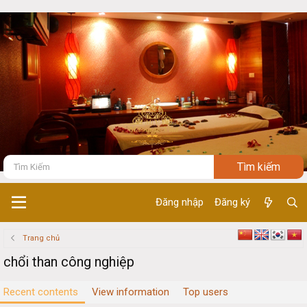
Đăng nhập
Đăng ký
Trang chủ
chổi than công nghiệp
Recent contents
View information
Top users