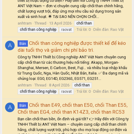
thiết bị hoặc động cơ điện? Hãy đến với Công ty TNHH Thiết bị
ANT Việt Nam – đơn vị chuyên cung cấp chổi than chính hãng,
chất lượng vượt trội, đáp ứng mọi nhu cầu sử dụng trong sản
xuất và sinh hoạt. 🌟 TẠI SAO NÊN CHỌN CHỔI...
anhtram
Thread
13 April 2026
chổi
than
Trả lời: 0
Diễn đàn:
Rao Vặt
chổi
than
công
nghiệp
raovat
Chổi than công nghiệp được thiết kế để kéo
Bán
A
dài tuổi thọ và giảm chi phí bảo trì.
Công ty TNHH Thiết bị Công nghiệp ANT Việt Nam chuyên cung
cấp chổi than từ các thương hiệu nổi tiếng: Akapp, Morgan-
Shanghai, Mersen, E-Carbon, Best, Fuji… và nhiều loại nhập khẩu
từ Trung Quốc, Nga, Hàn Quốc, Nhật Bản, Italia. ✅ Đa dạng mã và
chủng loại: EG0, EG14D, EG236S, EG571, EG251...
anhtram
Thread
8 April 2026
chổi
than
Trả lời: 0
Diễn đàn:
Rao Vặt
chổi
than
công
nghiệp
raovat
Chổi than E49, chổi than E50, chổi Than E55,
Bán
A
Chổi than EG4, chổi than K14Z3, chổi than RC53
Bạn cần chổi than bền, ổn định và giá tốt? 👉 Hãy đến với Công ty
TNHH Thiết bị ANT Việt Nam – chuyên cung cấp chổi than chính
hãng, chất lượng vượt trội, phù hợp cho mọi loại động cơ điện và