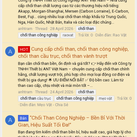
Công ty TNHH Thiết bị Công nghiệp ANT Việt Nam – Nhà cung
cấp chổi than chất lượng cao từ các thương hiệu nổi tiếng:
Akapp, Morgan-Shanghai, Mersen (Carbon Lorraine), E-Carbon,
Best, Fuji… cùng nhiều loại chổi than nhập khẩu từ Trung Quốc,
Nga, Hàn Quốc, Nhật Bản, Italia và các loại đặc chủng...
anhtram
Thread
28 April 2026
chổi
than
Trả lời: 0
Diễn đàn:
Rao Vặt
chổi
than
công
nghiệp
raovat
Cung cấp chổi than, chổi than công nghiệp,
HOT
A
chổi than cầu trục, chổi than vành trượt
Bạn cần chổi than bền, ổn định và giá tốt? 👉 Hãy đến với Công ty
TNHH Thiết bị ANT Việt Nam – chuyên cung cấp chổi than chính
hãng, chất lượng vượt trội, phù hợp cho mọi loại động cơ điện và
thiết bị gia dụng! 🌟 ƯU ĐIỂM NỔI BẬT ✅ Độ bền cao: Làm từ
than cao cấp, chịu nhiệt và mài mòn tốt –...
anhtram
Thread
24 April 2026
chổi
than
Trả lời: 0
chổi
than
cầu trục
chổi
than
công
nghiệp
mẹo vặt
Diễn đàn:
Mẹo Vặt - Chia Sẻ
“Chổi Than Công Nghiệp – Bền Bỉ Với Thời
Bán
A
Gian, Hiệu Suất Tối Đa!”
Bạn đang tìm kiếm chổi than bền bỉ, hiệu suất cao, giá hợp lý cho