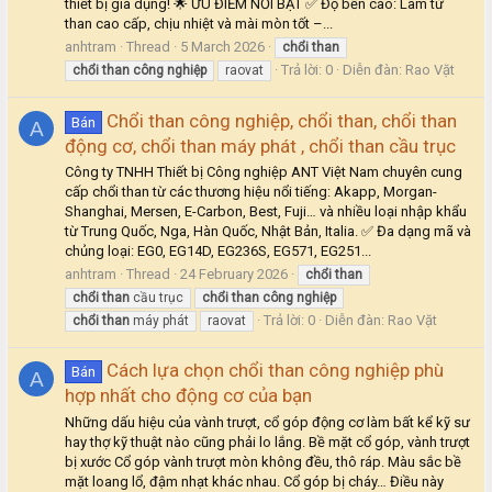
thiết bị gia dụng! 🌟 ƯU ĐIỂM NỔI BẬT ✅ Độ bền cao: Làm từ
than cao cấp, chịu nhiệt và mài mòn tốt –...
anhtram
Thread
5 March 2026
chổi
than
Trả lời: 0
Diễn đàn:
Rao Vặt
chổi
than
công
nghiệp
raovat
Chổi than công nghiệp, chổi than, chổi than
Bán
A
động cơ, chổi than máy phát , chổi than cầu trục
Công ty TNHH Thiết bị Công nghiệp ANT Việt Nam chuyên cung
cấp chổi than từ các thương hiệu nổi tiếng: Akapp, Morgan-
Shanghai, Mersen, E-Carbon, Best, Fuji… và nhiều loại nhập khẩu
từ Trung Quốc, Nga, Hàn Quốc, Nhật Bản, Italia. ✅ Đa dạng mã và
chủng loại: EG0, EG14D, EG236S, EG571, EG251...
anhtram
Thread
24 February 2026
chổi
than
chổi
than
cầu trục
chổi
than
công
nghiệp
Trả lời: 0
Diễn đàn:
Rao Vặt
chổi
than
máy phát
raovat
Cách lựa chọn chổi than công nghiệp phù
Bán
A
hợp nhất cho động cơ của bạn
Những dấu hiệu của vành trượt, cổ góp động cơ làm bất kể kỹ sư
hay thợ kỹ thuật nào cũng phải lo lắng. Bề mặt cổ góp, vành trượt
bị xước Cổ góp vành trượt mòn không đều, thô ráp. Màu sắc bề
mặt loang lổ, đậm nhạt khác nhau. Cổ góp bị cháy… Điều này