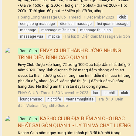
- Giá vé: 150k - Tip: 200k - Thời gian: 45 phút - Giá vé: 200k - Tip:
200k - Thời gian: 60 phút ***Miễn phí đồ ăn, uống...
Hoàng Long Massage Club
Thread
1 December 2023
club
cong dong massage
dien dan massage
hoi quan massage
massage
massage miền nam
massage thu gian
Trả lời: 0
Diễn đàn:
Massage Sài Gòn
massage vua
mát xa
ENVY CLUB THÁNH ĐƯỜNG NHỮNG
Bar - Club
TRÌNH DIỄN ĐỈNH CAO QUẬN 1
Envy Club được xếp hạng 72 trong 100 Club hấp dẫn nhất thế giới
năm 2020. Envy Club được thiết kế mang đậm phong cách art
deco. Là thánh đường của những màn trình diễn đỉnh cao (những
pha đu dây, nhào lộn và xiếc nghệ thuật…) đến từ các vũ công
hàng đầu. Hệ thống âm thanh tại đây là công nghệ...
ENVY CLUB
Thread
30 November 2023
bar
barchill
club
Trả lời: 0
Diễn
loungemusic
nightlife
vietnamnightlife
đàn:
Vietnam Nightlife Guide
KASHO CLUB ĐỊA ĐIỂM ĂN CHƠI BẬC
Bar - Club
NHẤT SÀI GÒN QUẬN 1 - UY TÍN VÀ CHẤT LƯỢNG
Kasho Club nằm ngay trung tâm thành phố đã trở một trong