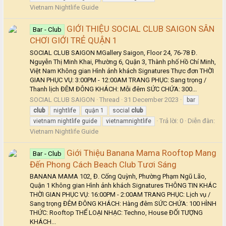
Vietnam Nightlife Guide
GIỚI THIỆU SOCIAL CLUB SAIGON SÂN
Bar - Club
CHƠI GIỚI TRẺ QUẬN 1
SOCIAL CLUB SAIGON MGallery Saigon, Floor 24, 76-78 Đ.
Nguyễn Thị Minh Khai, Phường 6, Quận 3, Thành phố Hồ Chí Minh,
Việt Nam Không gian Hình ảnh khách Signatures Thực đơn THỜI
GIAN PHỤC VỤ: 3:00PM - 12:00AM TRANG PHỤC: Sang trọng /
Thanh lịch ĐÊM ĐÔNG KHÁCH: Mỗi đêm SỨC CHỨA: 300...
SOCIAL CLUB SAIGON
Thread
31 December 2023
bar
club
nightlife
quận 1
social
club
Trả lời: 0
Diễn đàn:
vietnam nightlife guide
vietnamnightlife
Vietnam Nightlife Guide
Giới Thiệu Banana Mama Rooftop Mang
Bar - Club
Đến Phong Cách Beach Club Tươi Sáng
BANANA MAMA 102, Đ. Cống Quỳnh, Phường Phạm Ngũ Lão,
Quận 1 Không gian Hình ảnh khách Signatures THÔNG TIN KHÁC
THỜI GIAN PHỤC VỤ: 16:00PM - 2:00AM TRANG PHỤC: Lịch vụ /
Sang trọng ĐÊM ĐÔNG KHÁCH: Hàng đêm SỨC CHỨA: 100 HÌNH
THỨC: Rooftop THỂ LOẠI NHẠC: Techno, House ĐỐI TƯỢNG
KHÁCH...