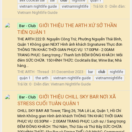
aex cocktail bar
bar
club
nightlife
quận 1
Trả lời: 0
Diễn đàn:
vietnam nightlife guide
vietnamnightlife
Vietnam Nightlife Guide
GIỚI THIỆU THE ARTH XỨ SỞ THẦN
Bar - Club
TIÊN QUẬN 1
THE ARTH 222 Đ. Nguyễn Công Trứ, Phường Nguyễn Thái Bình,
Quận 1 Không gian NEXT Hình ảnh khách Signatures Thực đơn
THÔNG TIN KHÁC THỜI GIAN PHỤC VỤ: 17:00PM - 2:00AM
TRANG PHỤC: Sang trọng / Thanh lịch ĐÊM ĐÔNG KHÁCH: Mỗi
đêm SỨC CHỨA: 150 HÌNH THỨC: Cocktails Bar, Wine Bar, Nhà
hàng...
THE ARTH
Thread
31 December 2023
bar
club
nightlife
quận 1
the arth
vietnam nightlife guide
vietnamnightlife
Trả lời: 0
Diễn đàn:
Vietnam Nightlife Guide
GIỚI THIỆU CHILL SKY BAR NƠI XÃ
Bar - Club
STRESS CUỐI TUÂN QUẬN 1
CHILL SKY BAR AB Tower, Tầng 26, 76A Lê Lai, Quận 1, Hồ Chí
Minh Không gian Hình ảnh khách THÔNG TIN KHÁC THỜI GIAN
PHỤC VỤ: 05:30PM – 2:00AM TRANG PHỤC: Lịch sự / Sang trọng
ĐÊM ĐÔNG KHÁCH: Thứ Năm, Thứ Sáu và Thứ Bảy SỨC CHỨA:
300 HÌNH THỨC: Sky Bar và Dining THỂ LOẠI NHẠC: Commercial