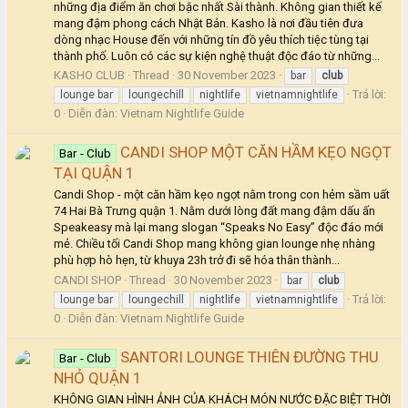
những địa điểm ăn chơi bậc nhất Sài thành. Không gian thiết kế
mang đậm phong cách Nhật Bản. Kasho là nơi đầu tiên đưa
dòng nhạc House đến với những tín đồ yêu thích tiệc tùng tại
thành phố. Luôn có các sự kiện nghệ thuật độc đáo từ những...
KASHO CLUB
Thread
30 November 2023
bar
club
Trả lời:
lounge bar
loungechill
nightlife
vietnamnightlife
0
Diễn đàn:
Vietnam Nightlife Guide
CANDI SHOP MỘT CĂN HẦM KẸO NGỌT
Bar - Club
TẠI QUẬN 1
Candi Shop - một căn hầm kẹo ngọt nằm trong con hẻm sầm uất
74 Hai Bà Trưng quận 1. Nằm dưới lòng đất mang đậm dấu ấn
Speakeasy mà lại mang slogan “Speaks No Easy” độc đáo mới
mẻ. Chiều tối Candi Shop mang không gian lounge nhẹ nhàng
phù hợp hò hẹn, từ khuya 23h trở đi sẽ hóa thân thành...
CANDI SHOP
Thread
30 November 2023
bar
club
Trả lời:
lounge bar
loungechill
nightlife
vietnamnightlife
0
Diễn đàn:
Vietnam Nightlife Guide
SANTORI LOUNGE THIÊN ĐƯỜNG THU
Bar - Club
NHỎ QUẬN 1
KHÔNG GIAN HÌNH ẢNH CỦA KHÁCH MÓN NƯỚC ĐẶC BIỆT THỜI