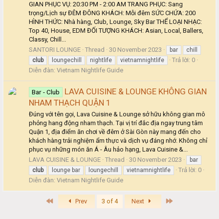
GIAN PHỤC VỤ: 20:30 PM - 2:00 AM TRANG PHỤC: Sang
trọng/Lịch sự ĐÊM ĐÔNG KHÁCH: Mỗi đêm SỨC CHỨA: 200
HÌNH THỨC: Nhà hàng, Club, Lounge, Sky Bar THỂ LOẠI NHẠC:
Top 40, House, EDM ĐỐI TƯỢNG KHÁCH: Asian, Local, Ballers,
Classy, Chill...
SANTORI LOUNGE
Thread
30 November 2023
bar
chill
Trả lời: 0
club
loungechill
nightlife
vietnamnightlife
Diễn đàn:
Vietnam Nightlife Guide
LAVA CUISINE & LOUNGE KHÔNG GIAN
Bar - Club
NHAM THẠCH QUẬN 1
Đúng với tên gọi, Lava Cuisine & Lounge sở hữu không gian mô
phỏng hang động nham thạch. Tại vị trí đắc địa ngay trung tâm
Quận 1, địa điểm ăn chơi về đêm ở Sài Gòn này mang đến cho
khách hàng trải nghiệm ẩm thực và dịch vụ đáng nhớ. Không chỉ
phục vụ những món ăn Á - Âu hảo hạng, Lava Cuisine &...
LAVA CUISINE & LOUNGE
Thread
30 November 2023
bar
Trả lời: 0
club
lounge bar
loungechill
vietnamnightlife
Diễn đàn:
Vietnam Nightlife Guide
First
Last
Prev
3 of 4
Next