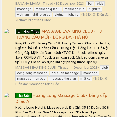
BANANA MAMA
Thread
30 December 2023
bar
club
massage
massage quan 1
massage vua
nightlife
Trả lời: 0
Diễn đàn:
vietnam nightlife guide
vietnamnightlife
Vietnam Nightlife Guide
MASSAGE EVA KING CLUB - 18
Giới Thiệu
HOÀNG CẦU MỚI - ĐỐNG ĐA - HÀ NỘI
King Club 225 Hoàng Cầu ( 18 Hoàng Cầu mới, Chân ga Thái Hà,
Ngã tư Thái Hà, Hoàng Cầu ) - Trung Liệt - Đống Đa - TP Hà Nội.
Đẳng Cấp Mỹ Nhân Danh sách KTV đi làm Update theo ngày:
:love: COMBO VIP: 1050k giảm còn 950k (đã bao gồm cả vé và
tip) Lưu ý: Giá chỉ áp dụng khi đặt phòng trước Dịch vụ...
MASSAGE EVA KING CLUB
Thread
1 December 2023
club
cong dong massage
hoi quan massage
massage
Trả lời: 0
massage mien bac
massage thu gian
mát xa
Diễn đàn:
Massage Miền Bắc
Hoàng Long Massage Club - Đẳng cấp
Thủ Đức
Châu Á
Hoàng Long Hotel & Massage club Địa Chỉ : 35-37 Đường Số 8
Khu Dân Cư Trung Sơn * Massage Foot: *Dịch vụ: Ngâm
ngừng/chanh sả, thảo dược đá nóng, bào gót chân,ủ mềm chân.