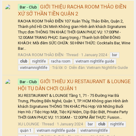
GIỚI THIỆU RACHA ROOM THẢO ĐIỀN
Bar - Club
XỨ SỞ THẦN TIỀN QUẬN 2
RACHA ROOM THẢO ĐIỀN 107 Xuân Thủy, Thảo Điền, Quận 2,
Thành phố Hồ Chí Minh Không gian Hình ảnh khách Signatures
Thực đơn THÔNG TIN KHÁC THỜI GIAN PHỤC VỤ: 17:00PM -
12:00AM TRANG PHỤC: Sang trọng / Thanh lịch ĐÊM ĐÔNG
KHÁCH: Mỗi đêm SỨC CHỨA: 50 HÌNH THỨC: Cocktails Bar, Wine
Bar...
RACHA ROOM THẢO ĐIỀN
Thread
1 January 2024
bar
club
nightlife
racha room
vietnam nightlife guide
Trả lời: 0
Diễn đàn:
Vietnam Nightlife Guide
vietnamnightlife
GIỚI THIÊU XU RESTAURANT & LOUNGE
Bar - Club
HỘI TỤ DÂN CHƠI QUẬN 1
XU RESTAURANT & LOUNGE Tầng 1, 71 - 75 Đường Hai Bà
Trưng, Phường Bến Nghé, Quận 1, TP. HCM Không gian Hình ảnh
khách Signatures THÔNG TIN KHÁC Phù Hợp Với Những Buổi
Hẹn Hò / Tiệc Họp Mặt, Tiệc Kỷ Niệm, Dịp Đặc Biệt, Private Party
THỜI GIAN PHỤC VỤ: 11:30AM - 12:00PM ẨM THỰC: Fusion...
XU LOUNGE
Thread
1 January 2024
bar
club
nightlife
quận 1
vietnam nightlife guide
vietnamnightlife