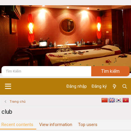
Đăng nhập
Đăng ký
Trang chủ
club
Recent contents
View information
Top users