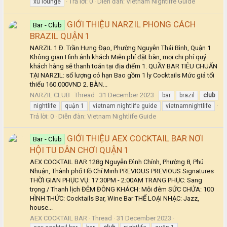
Trả lời: 0
Diễn đàn:
Vietnam Nightlife Guide
xu lounge
GIỚI THIỆU NARZIL PHONG CÁCH
Bar - Club
BRAZIL QUẬN 1
NARZIL 1 Đ. Trần Hưng Đạo, Phường Nguyễn Thái Bình, Quận 1
Không gian Hình ảnh khách Miễn phí đặt bàn, mọi chi phí quý
khách hàng sẽ thanh toán tại địa điểm 1. QUẦY BAR TIÊU CHUẨN
TẠI NARZIL: số lượng có hạn Bao gồm 1 ly Cocktails Mức giá tối
thiểu 160.000VND 2. BÀN...
NARZIL CLUB
Thread
31 December 2023
bar
brazil
club
nightlife
quận 1
vietnam nightlife guide
vietnamnightlife
Trả lời: 0
Diễn đàn:
Vietnam Nightlife Guide
GIỚI THIỆU AEX COCKTAIL BAR NƠI
Bar - Club
HỘI TU DÂN CHƠI QUẬN 1
AEX COCKTAIL BAR 128g Nguyễn Đình Chính, Phường 8, Phú
Nhuận, Thành phố Hồ Chí Minh PREVIOUS PREVIOUS Signatures
THỜI GIAN PHỤC VỤ: 17:30PM - 2:00AM TRANG PHỤC: Sang
trọng / Thanh lịch ĐÊM ĐÔNG KHÁCH: Mỗi đêm SỨC CHỨA: 100
HÌNH THỨC: Cocktails Bar, Wine Bar THỂ LOẠI NHẠC: Jazz,
house...
AEX COCKTAIL BAR
Thread
31 December 2023