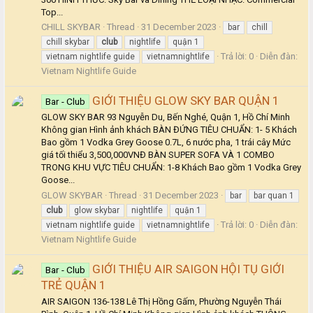
Top...
CHILL SKYBAR
Thread
31 December 2023
bar
chill
chill skybar
club
nightlife
quận 1
Trả lời: 0
Diễn đàn:
vietnam nightlife guide
vietnamnightlife
Vietnam Nightlife Guide
GIỚI THIỆU GLOW SKY BAR QUẬN 1
Bar - Club
GLOW SKY BAR 93 Nguyễn Du, Bến Nghé, Quận 1, Hồ Chí Minh
Không gian Hình ảnh khách BÀN ĐỨNG TIÊU CHUẨN: 1- 5 Khách
Bao gồm 1 Vodka Grey Goose 0.7L, 6 nước pha, 1 trái cây Mức
giá tối thiểu 3,500,000VNĐ BÀN SUPER SOFA VÀ 1 COMBO
TRONG KHU VỰC TIÊU CHUẨN: 1-8 Khách Bao gồm 1 Vodka Grey
Goose...
GLOW SKYBAR
Thread
31 December 2023
bar
bar quan 1
club
glow skybar
nightlife
quận 1
Trả lời: 0
Diễn đàn:
vietnam nightlife guide
vietnamnightlife
Vietnam Nightlife Guide
GIỚI THIỆU AIR SAIGON HỘI TỤ GIỚI
Bar - Club
TRẺ QUẬN 1
AIR SAIGON 136-138 Lê Thị Hồng Gấm, Phường Nguyễn Thái