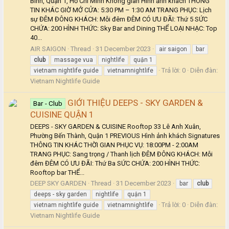
Bình, Quận 1, Hồ Chí Minh Không gian Hình ảnh khách THÔNG
TIN KHÁC GIỜ MỞ CỬA: 5:30 PM – 1:30 AM TRANG PHỤC: Lịch
sự ĐÊM ĐÔNG KHÁCH: Mỗi đêm ĐÊM CÓ ƯU ĐÃI: Thứ 5 SỨC
CHỨA: 200 HÌNH THỨC: Sky Bar and Dining THỂ LOẠI NHẠC: Top
40...
AIR SAIGON
Thread
31 December 2023
air saigon
bar
club
massage vua
nightlife
quận 1
Trả lời: 0
Diễn đàn:
vietnam nightlife guide
vietnamnightlife
Vietnam Nightlife Guide
GIỚI THIỆU DEEPS - SKY GARDEN &
Bar - Club
CUISINE QUẬN 1
DEEPS - SKY GARDEN & CUISINE Rooftop 33 Lê Anh Xuân,
Phường Bến Thành, Quận 1 PREVIOUS Hình ảnh khách Signatures
THÔNG TIN KHÁC THỜI GIAN PHỤC VỤ: 18:00PM - 2:00AM
TRANG PHỤC: Sang trọng / Thanh lịch ĐÊM ĐÔNG KHÁCH: Mỗi
đêm ĐÊM CÓ ƯU ĐÃI: Thứ Ba SỨC CHỨA: 200 HÌNH THỨC:
Rooftop bar THỂ...
DEEP SKY GARDEN
Thread
31 December 2023
bar
club
deeps - sky garden
nightlife
quận 1
Trả lời: 0
Diễn đàn:
vietnam nightlife guide
vietnamnightlife
Vietnam Nightlife Guide