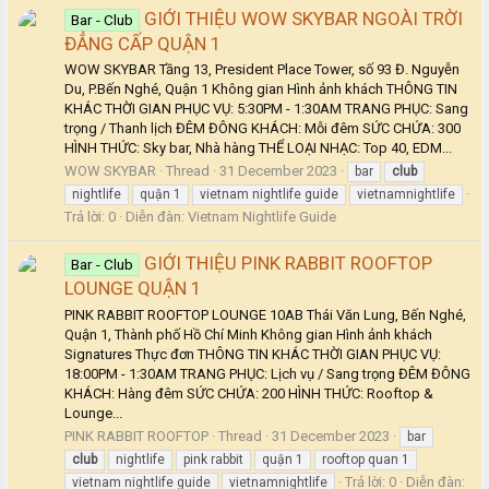
GIỚI THIỆU WOW SKYBAR NGOÀI TRỜI
Bar - Club
ĐẲNG CẤP QUẬN 1
WOW SKYBAR Tầng 13, President Place Tower, số 93 Đ. Nguyễn
Du, P.Bến Nghé, Quận 1 Không gian Hình ảnh khách THÔNG TIN
KHÁC THỜI GIAN PHỤC VỤ: 5:30PM - 1:30AM TRANG PHỤC: Sang
trọng / Thanh lịch ĐÊM ĐÔNG KHÁCH: Mỗi đêm SỨC CHỨA: 300
HÌNH THỨC: Sky bar, Nhà hàng THỂ LOẠI NHẠC: Top 40, EDM...
WOW SKYBAR
Thread
31 December 2023
bar
club
nightlife
quận 1
vietnam nightlife guide
vietnamnightlife
Trả lời: 0
Diễn đàn:
Vietnam Nightlife Guide
GIỚI THIỆU PINK RABBIT ROOFTOP
Bar - Club
LOUNGE QUẬN 1
PINK RABBIT ROOFTOP LOUNGE 10AB Thái Văn Lung, Bến Nghé,
Quận 1, Thành phố Hồ Chí Minh Không gian Hình ảnh khách
Signatures Thực đơn THÔNG TIN KHÁC THỜI GIAN PHỤC VỤ:
18:00PM - 1:30AM TRANG PHỤC: Lịch vụ / Sang trọng ĐÊM ĐÔNG
KHÁCH: Hàng đêm SỨC CHỨA: 200 HÌNH THỨC: Rooftop &
Lounge...
PINK RABBIT ROOFTOP
Thread
31 December 2023
bar
club
nightlife
pink rabbit
quận 1
rooftop quan 1
Trả lời: 0
Diễn đàn:
vietnam nightlife guide
vietnamnightlife