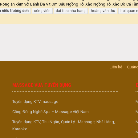
 Rong ăn kèm với Bánh Đa Vịt Om Sấu Ngồng Tỏi Xào Ngồng Tỏi Xào Bò Cá Tầm
m
niêu
trường
sơn
công viên
dat tiec nha hang
hoàng văn thụ
hoi quan
Liên hệ
Quảng
MASSAGE VUA TUYỂN DỤNG
Tuyển dụng KTV massage
M
Cộng Đồng Nghề Spa – Massage Việt Nam
M
Tuyển dụng KTV, Thu Ngân, Quản Lý - Massage, Nhà Hàng,
M
Karaoke
M