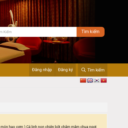
Đăng nhập
Đăng ký
Tìm kiếm
n hao cơm ) Cá linh non chiên bột chắm mắm chua ngọt