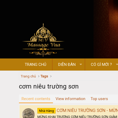
TRANG CHỦ
DIỄN ĐÀN
CÓ GÌ MỚI ?
Trang chủ
Tags
cơm niêu trường sơn
Recent contents
View information
Top users
CƠM NIÊU TRƯỜNG SƠN - MỪN
Nhà Hàng
MỪNG KHAI TRƯƠNG CƠM NIÊU TRƯỜNG SƠN GIẢM GIÁ 2