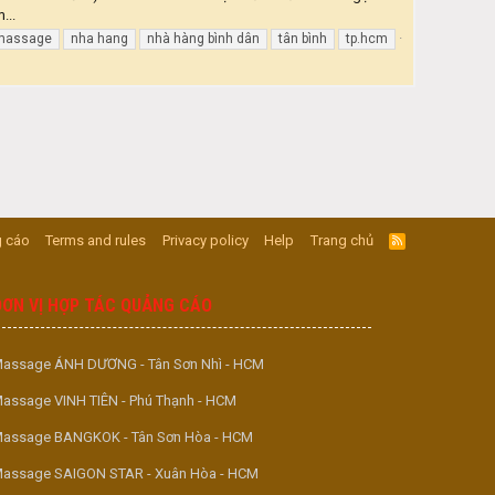
...
 massage
nha hang
nhà hàng bình dân
tân bình
tp.hcm
 cáo
Terms and rules
Privacy policy
Help
Trang chủ
R
S
S
ĐƠN VỊ HỢP TÁC QUẢNG CÁO
assage ÁNH DƯƠNG - Tân Sơn Nhì - HCM
assage VINH TIÊN - Phú Thạnh - HCM
assage BANGKOK - Tân Sơn Hòa - HCM
assage SAIGON STAR - Xuân Hòa - HCM