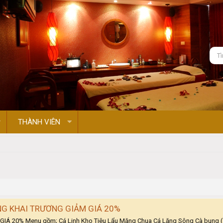
THÀNH VIÊN
G KHAI TRƯƠNG GIẢM GIÁ 20%
0% Menu gồm; Cá Linh Kho Tiêu Lẩu Măng Chua Cá Lăng Sông Cà bung ( mó