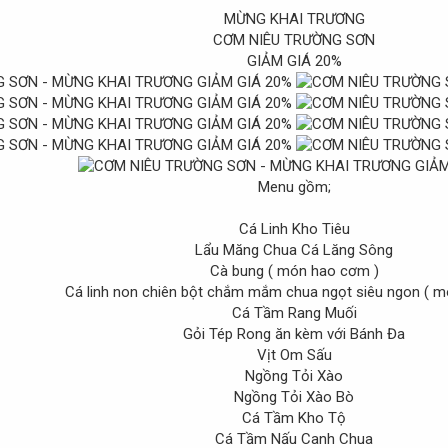
MỪNG KHAI TRƯƠNG
CƠM NIÊU TRƯỜNG SƠN
GIẢM GIÁ 20%
Menu gồm;
Cá Linh Kho Tiêu
Lẩu Măng Chua Cá Lăng Sông
Cà bung ( món hao cơm )
Cá linh non chiên bột chắm mắm chua ngọt siêu ngon ( mó
Cá Tầm Rang Muối
Gỏi Tép Rong ăn kèm với Bánh Đa
Vịt Om Sấu
Ngồng Tỏi Xào
Ngồng Tỏi Xào Bò
Cá Tầm Kho Tộ
Cá Tầm Nấu Canh Chua