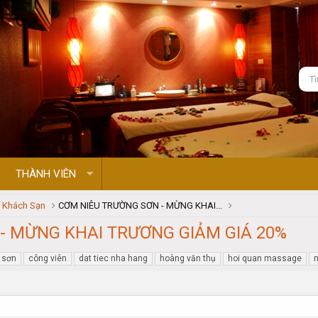
THÀNH VIÊN
- Khách Sạn
CƠM NIÊU TRƯỜNG SƠN - MỪNG KHAI...
- MỪNG KHAI TRƯƠNG GIẢM GIÁ 20%
 sơn
công viên
dat tiec nha hang
hoàng văn thụ
hoi quan massage