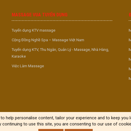
MASSAGE VUA TUYỂN DỤNG
Tuyển dụng KTV massage
M
Cộng Đồng Nghề Spa – Massage Việt Nam
M
Tuyển dụng KTV, Thu Ngân, Quản Lý - Massage, Nhà Hàng,
M
Karaoke
M
Việc Làm Massage
M
M
to help personalise content, tailor your experience and to keep you lo
y continuing to use this site, you are consenting to our use of cookie