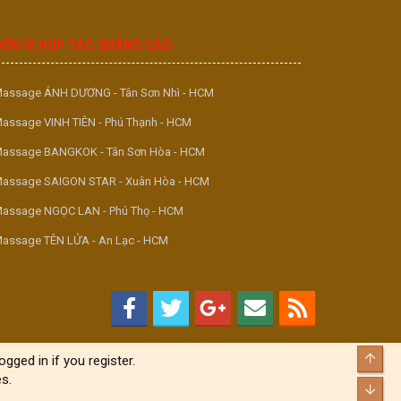
S
S
ĐƠN VỊ HỢP TÁC QUẢNG CÁO
assage ÁNH DƯƠNG - Tân Sơn Nhì - HCM
assage VINH TIÊN - Phú Thạnh - HCM
assage BANGKOK - Tân Sơn Hòa - HCM
assage SAIGON STAR - Xuân Hòa - HCM
assage NGỌC LAN - Phú Thọ - HCM
assage TÊN LỬA - An Lạc - HCM
Top
gged in if you register.
s.
Bott