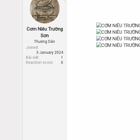
d
d
s
a
t
t
a
e
r
Cơm Niêu Trường
t
Sơn
e
r
Thường Dân
Joined
3 January 2024
Bài viết
1
Reaction score
0