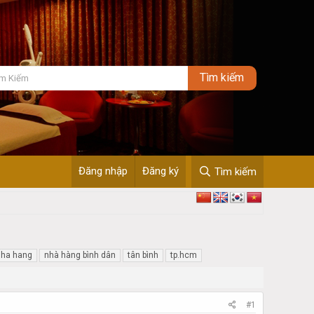
Đăng nhập
Đăng ký
Tìm kiếm
nha hang
nhà hàng bình dân
tân bình
tp.hcm
#1