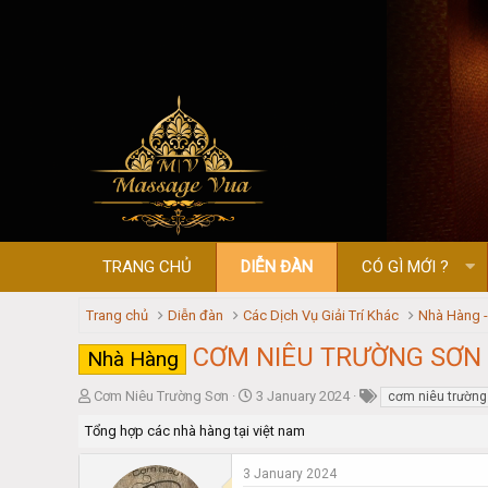
TRANG CHỦ
DIỄN ĐÀN
CÓ GÌ MỚI ?
Trang chủ
Diễn đàn
Các Dịch Vụ Giải Trí Khác
Nhà Hàng 
CƠM NIÊU TRƯỜNG SƠN 
Nhà Hàng
T
S
Cơm Niêu Trường Sơn
3 January 2024
cơm niêu trường
h
t
Tổng hợp các nhà hàng tại việt nam
r
a
e
r
a
t
3 January 2024