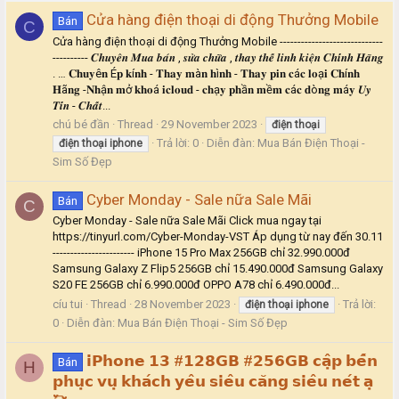
Cửa hàng điện thoại di động Thưởng Mobile
Bán
C
Cửa hàng điện thoại di động Thưởng Mobile -----------------------------
---------- 𝑪𝒉𝒖𝒚𝒆̂𝒏 𝑴𝒖𝒂 𝒃𝒂́𝒏 , 𝒔𝒖̛̉𝒂 𝒄𝒉𝒖̛̃𝒂 , 𝒕𝒉𝒂𝒚 𝒕𝒉𝒆̂́ 𝒍𝒊𝒏𝒉 𝒌𝒊𝒆̣̂𝒏 𝑪𝒉𝒊́𝒏𝒉 𝑯𝒂̃𝒏𝒈
. … 𝐂𝐡𝐮𝐲ê𝐧 É𝐩 𝐤í𝐧𝐡 - 𝐓𝐡𝐚𝐲 𝐦à𝐧 𝐡ì𝐧𝐡 - 𝐓𝐡𝐚𝐲 𝐩𝐢𝐧 𝐜á𝐜 𝐥𝐨ạ𝐢 𝐂𝐡í𝐧𝐡
𝐇ã𝐧𝐠 -𝐍𝐡ậ𝐧 𝐦ở 𝐤𝐡𝐨á 𝐢𝐜𝐥𝐨𝐮𝐝 - 𝐜𝐡ạ𝐲 𝐩𝐡ầ𝐧 𝐦ề𝐦 𝐜á𝐜 𝐝ò𝐧𝐠 𝐦á𝐲 𝑼𝒚
𝑻𝒊́𝒏 - 𝑪𝒉𝒂̂́𝒕...
chú bé đần
Thread
29 November 2023
điện
thoại
Trả lời: 0
Diễn đàn:
Mua Bán Điện Thoại -
điện
thoại
iphone
Sim Số Đẹp
Cyber Monday - Sale nữa Sale Mãi
Bán
C
Cyber Monday - Sale nữa Sale Mãi Click mua ngay tại
https://tinyurl.com/Cyber-Monday-VST Áp dụng từ nay đến 30.11
----------------------- iPhone 15 Pro Max 256GB chỉ 32.990.000đ
Samsung Galaxy Z Flip5 256GB chỉ 15.490.000đ Samsung Galaxy
S20 FE 256GB chỉ 6.990.000đ OPPO A78 chỉ 6.490.000đ...
cíu tui
Thread
28 November 2023
Trả lời:
điện
thoại
iphone
0
Diễn đàn:
Mua Bán Điện Thoại - Sim Số Đẹp
𝗶𝗣𝗵𝗼𝗻𝗲 𝟭𝟯 #𝟭𝟮𝟴𝗚𝗕 #𝟮𝟱𝟲𝗚𝗕 𝗰𝗮̣̂𝗽 𝗯𝗲̂́𝗻
Bán
H
𝗽𝗵𝘂̣𝗰 𝘃𝘂̣ 𝗸𝗵𝗮́𝗰𝗵 𝘆𝗲̂𝘂 𝘀𝗶𝗲̂𝘂 𝗰𝗮̆𝗻𝗴 𝘀𝗶𝗲̂𝘂 𝗻𝗲́𝘁 𝗮̣