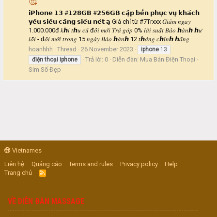
🥰
𝗶𝗣𝗵𝗼𝗻𝗲 𝟭𝟯 #𝟭𝟮𝟴𝗚𝗕 #𝟮𝟱𝟲𝗚𝗕 𝗰𝗮̣̂𝗽 𝗯𝗲̂́𝗻 𝗽𝗵𝘂̣𝗰 𝘃𝘂̣ 𝗸𝗵𝗮́𝗰𝗵
𝘆𝗲̂𝘂 𝘀𝗶𝗲̂𝘂 𝗰𝗮̆𝗻𝗴 𝘀𝗶𝗲̂𝘂 𝗻𝗲́𝘁 𝗮̣ Giá chỉ từ #7Trxxx 𝐺𝑖𝑎̉𝑚 𝑛𝑔𝑎𝑦
1.000.000đ 𝑘ℎ𝑖 𝑡ℎ𝑢 𝑐𝑢̃ đ𝑜̂̉𝑖 𝑚𝑜̛́𝑖 𝑇𝑟𝑎̉ 𝑔𝑜́𝑝 0% 𝑙𝑎̃𝑖 𝑠𝑢𝑎̂́𝑡 𝐵𝑎̉𝑜 ℎ𝑎̀𝑛ℎ ℎ𝑢̛
𝑙𝑜̂̃𝑖 - đ𝑜̂̉𝑖 𝑚𝑜̛́𝑖 𝑡𝑟𝑜𝑛𝑔 15 𝑛𝑔𝑎̀𝑦 𝐵𝑎̉𝑜 ℎ𝑎̀𝑛ℎ 12 𝑡ℎ𝑎́𝑛𝑔 𝑐ℎ𝑖́𝑛ℎ ℎ𝑎̃𝑛𝑔
hoanhhh
Thread
26 November 2023
iphone
13
Trả lời: 0
Diễn đàn:
Mua Bán Điện Thoại -
điện
thoại
iphone
Sim Số Đẹp
Vietnames
Liên hệ
Quảng cáo
Terms and rules
Privacy policy
Help
Trang chủ
R
S
S
VỀ DIỄN ĐÀN MASSAGE