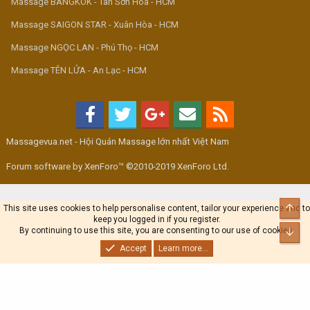
Massage BANGKOK - Tân Sơn Hòa - HCM
Massage SAIGON STAR - Xuân Hòa - HCM
Massage NGỌC LAN - Phú Thọ - HCM
Massage TÊN LỬA - An Lạc - HCM
Massagevua.net - Hội Quán Massage lớn nhất Việt Nam
Forum software by XenForo™ ©2010-2019 XenForo Ltd.
Top
This site uses cookies to help personalise content, tailor your experience and to
keep you logged in if you register.
By continuing to use this site, you are consenting to our use of cookies.
Bot
Accept
Learn more...