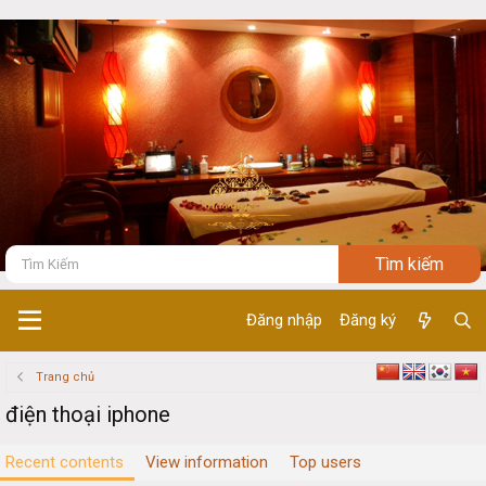
Đăng nhập
Đăng ký
Trang chủ
điện thoại iphone
Recent contents
View information
Top users