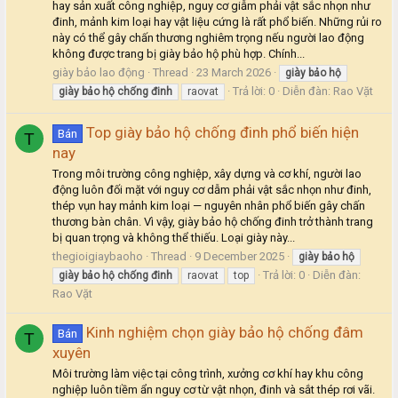
hay sản xuất công nghiệp, nguy cơ giẫm phải vật sắc nhọn như
đinh, mảnh kim loại hay vật liệu cứng là rất phổ biến. Những rủi ro
này có thể gây chấn thương nghiêm trọng nếu người lao động
không được trang bị giày bảo hộ phù hợp. Chính...
giày bảo lao động
Thread
23 March 2026
giày
bảo
hộ
Trả lời: 0
Diễn đàn:
Rao Vặt
giày
bảo
hộ
chống
đinh
raovat
Top giày bảo hộ chống đinh phổ biến hiện
Bán
T
nay
Trong môi trường công nghiệp, xây dựng và cơ khí, người lao
động luôn đối mặt với nguy cơ dẫm phải vật sắc nhọn như đinh,
thép vụn hay mảnh kim loại — nguyên nhân phổ biến gây chấn
thương bàn chân. Vì vậy, giày bảo hộ chống đinh trở thành trang
bị quan trọng và không thể thiếu. Loại giày này...
thegioigiaybaoho
Thread
9 December 2025
giày
bảo
hộ
Trả lời: 0
Diễn đàn:
giày
bảo
hộ
chống
đinh
raovat
top
Rao Vặt
Kinh nghiệm chọn giày bảo hộ chống đâm
Bán
T
xuyên
Môi trường làm việc tại công trình, xưởng cơ khí hay khu công
nghiệp luôn tiềm ẩn nguy cơ từ vật nhọn, đinh và sắt thép rơi vãi.