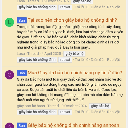
Lasa
Thread
15 October 2025
giày
bảo
hộ
Trả lời: 0
Diễn đàn:
Rao Vặt
giày
bảo
hộ
chống
đinh
raovat
Tại sao nên chọn giày bảo hộ chống đinh?
Bán
L
Trong môi trường lao động khắc nghiệt như công trình xây dựng
hay nhà máy cơ khí, nguy cơ bị đinh, kim loại sắc nhọn đâm xuyên
đế giày là rất cao. Để bảo vệ đôi chân khỏi những chấn thương
nghiêm trọng, giày bảo hộ lao động có lót chống đinh đã ra đời
như một giải pháp hiệu quả. Đây là loại giày...
Lasa
Thread
4 April 2025
giày
bảo
hộ
Trả lời: 0
Diễn đàn:
Rao Vặt
giày
bảo
hộ
chống
đinh
raovat
Mua Giày da bảo hộ chính hãng uy tín ở đâu?
Bán
G
Giày da bảo hộ là một loại giày thiết kế đặc biệt nhằm bảo vệ đôi
chân của người lao động trong các môi trường làm việc có nguy
cơ cao. Được sản xuất từ chất liệu da bền bỉ và chịu được lực,
giày bảo hộ không chỉ mang đến sự an toàn mà còn đảm bảo sự
thoải mái cho người sử dụng. Với thiết kế...
giày bảo hộ hans
Thread
9 October 2024
giày
bảo
hộ
Trả lời: 0
Diễn đàn:
Rao Vặt
giày
bảo
hộ
chống
đinh
raovat
Giày bảo hộ chống đinh chính hãng an toàn
Bán
G