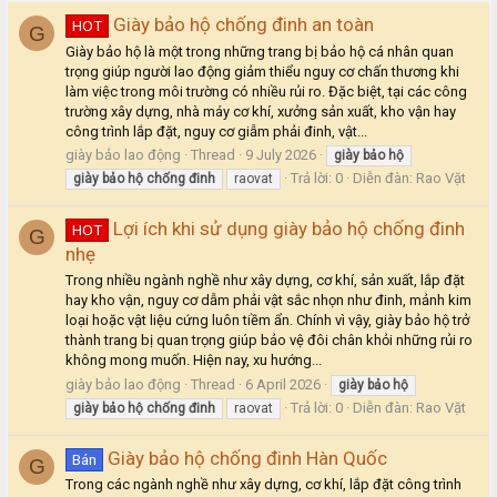
Giày bảo hộ chống đinh an toàn
HOT
G
Giày bảo hộ là một trong những trang bị bảo hộ cá nhân quan
trọng giúp người lao động giảm thiểu nguy cơ chấn thương khi
làm việc trong môi trường có nhiều rủi ro. Đặc biệt, tại các công
trường xây dựng, nhà máy cơ khí, xưởng sản xuất, kho vận hay
công trình lắp đặt, nguy cơ giẫm phải đinh, vật...
giày bảo lao động
Thread
9 July 2026
giày
bảo
hộ
Trả lời: 0
Diễn đàn:
Rao Vặt
giày
bảo
hộ
chống
đinh
raovat
Lợi ích khi sử dụng giày bảo hộ chống đinh
HOT
G
nhẹ
Trong nhiều ngành nghề như xây dựng, cơ khí, sản xuất, lắp đặt
hay kho vận, nguy cơ dẫm phải vật sắc nhọn như đinh, mảnh kim
loại hoặc vật liệu cứng luôn tiềm ẩn. Chính vì vậy, giày bảo hộ trở
thành trang bị quan trọng giúp bảo vệ đôi chân khỏi những rủi ro
không mong muốn. Hiện nay, xu hướng...
giày bảo lao động
Thread
6 April 2026
giày
bảo
hộ
Trả lời: 0
Diễn đàn:
Rao Vặt
giày
bảo
hộ
chống
đinh
raovat
Giày bảo hộ chống đinh Hàn Quốc
Bán
G
Trong các ngành nghề như xây dựng, cơ khí, lắp đặt công trình