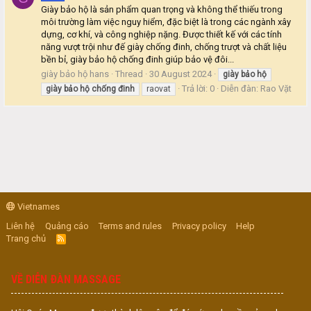
Giày bảo hộ là sản phẩm quan trọng và không thể thiếu trong
môi trường làm việc nguy hiểm, đặc biệt là trong các ngành xây
dựng, cơ khí, và công nghiệp nặng. Được thiết kế với các tính
năng vượt trội như đế giày chống đinh, chống trượt và chất liệu
bền bỉ, giày bảo hộ chống đinh giúp bảo vệ đôi...
giày bảo hộ hans
Thread
30 August 2024
giày
bảo
hộ
Trả lời: 0
Diễn đàn:
Rao Vặt
giày
bảo
hộ
chống
đinh
raovat
Vietnames
Liên hệ
Quảng cáo
Terms and rules
Privacy policy
Help
Trang chủ
R
S
S
VỀ DIỄN ĐÀN MASSAGE