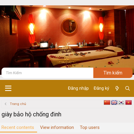
Đăng nhập
Đăng ký
Trang chủ
giày bảo hộ chống đinh
Recent contents
View information
Top users