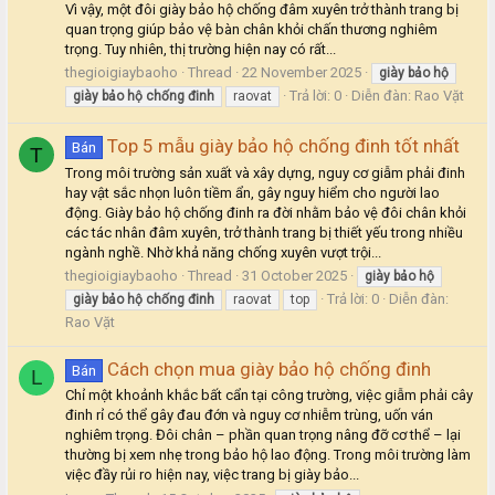
Vì vậy, một đôi giày bảo hộ chống đâm xuyên trở thành trang bị
quan trọng giúp bảo vệ bàn chân khỏi chấn thương nghiêm
trọng. Tuy nhiên, thị trường hiện nay có rất...
thegioigiaybaoho
Thread
22 November 2025
giày
bảo
hộ
Trả lời: 0
Diễn đàn:
Rao Vặt
giày
bảo
hộ
chống
đinh
raovat
Top 5 mẫu giày bảo hộ chống đinh tốt nhất
Bán
T
Trong môi trường sản xuất và xây dựng, nguy cơ giẫm phải đinh
hay vật sắc nhọn luôn tiềm ẩn, gây nguy hiểm cho người lao
động. Giày bảo hộ chống đinh ra đời nhằm bảo vệ đôi chân khỏi
các tác nhân đâm xuyên, trở thành trang bị thiết yếu trong nhiều
ngành nghề. Nhờ khả năng chống xuyên vượt trội...
thegioigiaybaoho
Thread
31 October 2025
giày
bảo
hộ
Trả lời: 0
Diễn đàn:
giày
bảo
hộ
chống
đinh
raovat
top
Rao Vặt
Cách chọn mua giày bảo hộ chống đinh
Bán
L
Chỉ một khoảnh khắc bất cẩn tại công trường, việc giẫm phải cây
đinh rỉ có thể gây đau đớn và nguy cơ nhiễm trùng, uốn ván
nghiêm trọng. Đôi chân – phần quan trọng nâng đỡ cơ thể – lại
thường bị xem nhẹ trong bảo hộ lao động. Trong môi trường làm
việc đầy rủi ro hiện nay, việc trang bị giày bảo...