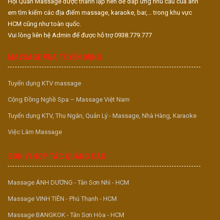
Hội Quán Massage được thành lập nên để đáp ứng nhu cầu của anh
em tìm kiếm các địa điểm massage, karaoke, bar,... trong khu vực
HCM cũng như toàn quốc.
Vui lòng liên hệ Admin để được hỗ trợ 0938.779.777
MASSAGE VUA TUYỂN DỤNG
Tuyển dụng KTV massage
Cộng Đồng Nghề Spa – Massage Việt Nam
Tuyển dụng KTV, Thu Ngân, Quản Lý - Massage, Nhà Hàng, Karaoke
Việc Làm Massage
ĐƠN VỊ HỢP TÁC QUẢNG CÁO
Massage ÁNH DƯƠNG - Tân Sơn Nhì - HCM
Massage VINH TIÊN - Phú Thạnh - HCM
Massage BANGKOK - Tân Sơn Hòa - HCM