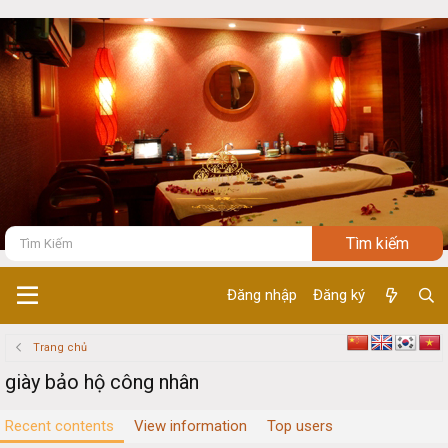
Đăng nhập
Đăng ký
Trang chủ
giày bảo hộ công nhân
Recent contents
View information
Top users