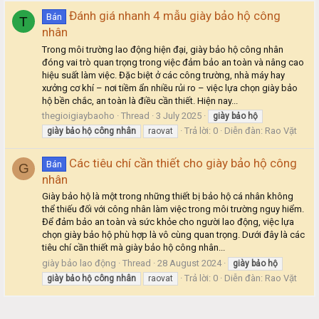
Đánh giá nhanh 4 mẫu giày bảo hộ công
Bán
T
nhân
Trong môi trường lao động hiện đại, giày bảo hộ công nhân
đóng vai trò quan trọng trong việc đảm bảo an toàn và nâng cao
hiệu suất làm việc. Đặc biệt ở các công trường, nhà máy hay
xưởng cơ khí – nơi tiềm ẩn nhiều rủi ro – việc lựa chọn giày bảo
hộ bền chắc, an toàn là điều cần thiết. Hiện nay...
thegioigiaybaoho
Thread
3 July 2025
giày
bảo
hộ
Trả lời: 0
Diễn đàn:
Rao Vặt
giày
bảo
hộ
công
nhân
raovat
Các tiêu chí cần thiết cho giày bảo hộ công
Bán
G
nhân
Giày bảo hộ là một trong những thiết bị bảo hộ cá nhân không
thể thiếu đối với công nhân làm việc trong môi trường nguy hiểm.
Để đảm bảo an toàn và sức khỏe cho người lao động, việc lựa
chọn giày bảo hộ phù hợp là vô cùng quan trọng. Dưới đây là các
tiêu chí cần thiết mà giày bảo hộ công nhân...
giày bảo lao động
Thread
28 August 2024
giày
bảo
hộ
Trả lời: 0
Diễn đàn:
Rao Vặt
giày
bảo
hộ
công
nhân
raovat