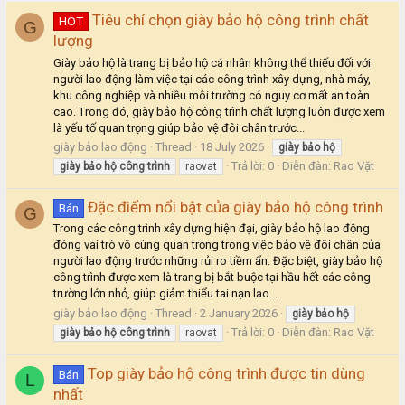
Tiêu chí chọn giày bảo hộ công trình chất
HOT
G
lượng
Giày bảo hộ là trang bị bảo hộ cá nhân không thể thiếu đối với
người lao động làm việc tại các công trình xây dựng, nhà máy,
khu công nghiệp và nhiều môi trường có nguy cơ mất an toàn
cao. Trong đó, giày bảo hộ công trình chất lượng luôn được xem
là yếu tố quan trọng giúp bảo vệ đôi chân trước...
giày bảo lao động
Thread
18 July 2026
giày
bảo
hộ
Trả lời: 0
Diễn đàn:
Rao Vặt
giày
bảo
hộ
công
trình
raovat
Đặc điểm nổi bật của giày bảo hộ công trình
Bán
G
Trong các công trình xây dựng hiện đại, giày bảo hộ lao động
đóng vai trò vô cùng quan trọng trong việc bảo vệ đôi chân của
người lao động trước những rủi ro tiềm ẩn. Đặc biệt, giày bảo hộ
công trình được xem là trang bị bắt buộc tại hầu hết các công
trường lớn nhỏ, giúp giảm thiểu tai nạn lao...
giày bảo lao động
Thread
2 January 2026
giày
bảo
hộ
Trả lời: 0
Diễn đàn:
Rao Vặt
giày
bảo
hộ
công
trình
raovat
Top giày bảo hộ công trình được tin dùng
Bán
L
nhất