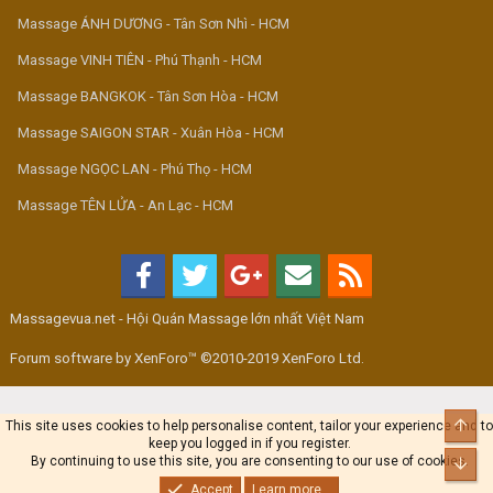
Massage ÁNH DƯƠNG - Tân Sơn Nhì - HCM
Massage VINH TIÊN - Phú Thạnh - HCM
Massage BANGKOK - Tân Sơn Hòa - HCM
Massage SAIGON STAR - Xuân Hòa - HCM
Massage NGỌC LAN - Phú Thọ - HCM
Massage TÊN LỬA - An Lạc - HCM
Massagevua.net - Hội Quán Massage lớn nhất Việt Nam
Forum software by XenForo™ ©2010-2019 XenForo Ltd.
Top
This site uses cookies to help personalise content, tailor your experience and to
keep you logged in if you register.
By continuing to use this site, you are consenting to our use of cookies.
Bot
Accept
Learn more...