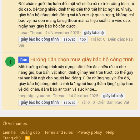
Đôi chân người thợ luôn đối mặt với nhiều rủi ro trên công trình, từ
độ cao, bê tông nhiều đinh thép đến thời tiết khắc nghiệt. Vì vậy,
giày bảo hộ công trình đóng vai trò cực kỳ quan trọng, không chỉ
bảo vệ mà còn mang lại sự thoải mái và hiệu suất làm việc cao.
Ngày nay, giày bảo hộ còn được...
Lasa
Thread
14 November 2025
giày
bảo
hộ
Trả lời: 0
Diễn đàn:
Rao
giày
bảo
hộ
công
trình
raovat
top
Vặt
Hướng dẫn chọn mua giày bảo hộ công trình
Bán
T
Môi trường công trình xây dựng luôn tiềm ẩn nhiều rủi ro như
nắng gió, bụi bẩn, vật nhọn, đinh gỉ hay nền trơn trượt, có thể gây
tai nạn bất ngờ cho người lao động. Giữa những nguy hiểm đó,
giày bảo hộ công trình chính là “người hùng thầm lặng” giúp bảo
vệ đôi chân, đảm bảo an toàn và sức khỏe...
thegioigiaybaoho
Thread
14 October 2025
giày
bảo
hộ
Trả lời: 0
Diễn đàn:
Rao Vặt
giày
bảo
hộ
công
trình
raovat
Vietnames
Liên hệ
Quảng cáo
Terms and rules
Privacy policy
Help
Trang chủ
R