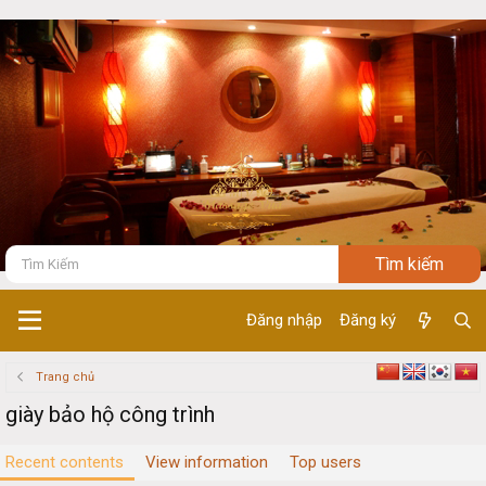
Đăng nhập
Đăng ký
Trang chủ
giày bảo hộ công trình
Recent contents
View information
Top users