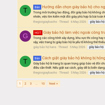
Hướng dẫn chọn giày bảo hộ cho ng
Bán
T
Trong môi trường lao động, đôi giày bảo hộ không ch
nhiên, việc tìm kiếm một đôi giày phù hợp là bài toán
thegioigiaybaoho
Thread
6 May 2026
giày
bảo
hộ
Giày bảo hộ làm việc ngoài công t
HOT
G
Trong các công trình xây dựng, khu vực thi công hay môi
vậy, việc trang bị giày bảo hộ là yếu tố không thể thiế
giày bảo hộ hans
Thread
5 May 2026
giày
bảo
hộ
Cách giặt giày bảo hộ không bị hỏn
Bán
T
Giày bảo hộ là trang bị quan trọng giúp bảo vệ đôi ch
điều cần thiết. Nếu giặt sai cách, giày dễ bị biến dạn
thegioigiaybaoho
Thread
5 May 2026
giày
bảo
hộ
1
2
3
...
10
Next