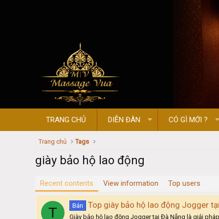
TRANG CHỦ
DIỄN ĐÀN
CÓ GÌ MỚI ?
Trang chủ
Tags
giày bảo hộ lao động
Recent contents
View information
Top users
Top giày bảo hộ lao động Jogger tạ
Bán
T
Giày bảo hộ lao động Jogger tại Đà Nẵng là giải phá