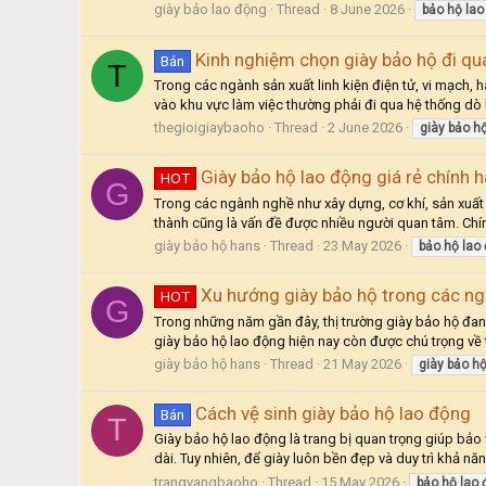
giày bảo lao động
Thread
8 June 2026
bảo
hộ
lao
Kinh nghiệm chọn giày bảo hộ đi qu
Bán
T
Trong các ngành sản xuất linh kiện điện tử, vi mạch,
vào khu vực làm việc thường phải đi qua hệ thống dò k
thegioigiaybaoho
Thread
2 June 2026
giày
bảo
h
Giày bảo hộ lao động giá rẻ chính 
HOT
G
Trong các ngành nghề như xây dựng, cơ khí, sản xuất h
thành cũng là vấn đề được nhiều người quan tâm. Chính
giày bảo hộ hans
Thread
23 May 2026
bảo
hộ
lao
Xu hướng giày bảo hộ trong các n
HOT
G
Trong những năm gần đây, thị trường giày bảo hộ đa
giày bảo hộ lao động hiện nay còn được chú trọng về th
giày bảo hộ hans
Thread
21 May 2026
giày
bảo
h
Cách vệ sinh giày bảo hộ lao động
Bán
T
Giày bảo hộ lao động là trang bị quan trọng giúp bảo 
dài. Tuy nhiên, để giày luôn bền đẹp và duy trì khả năn
trangvangbaoho
Thread
15 May 2026
bảo
hộ
lao