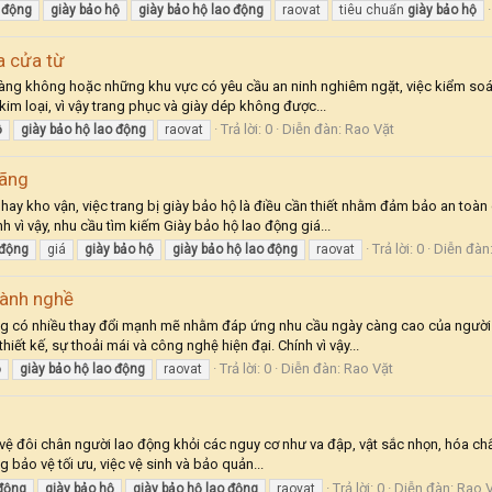
động
giày
bảo
hộ
giày
bảo
hộ
lao
động
raovat
tiêu chuẩn
giày
bảo
hộ
a cửa từ
 hàng không hoặc những khu vực có yêu cầu an ninh nghiêm ngặt, việc kiểm soát 
im loại, vì vậy trang phục và giày dép không được...
Trả lời: 0
Diễn đàn:
Rao Vặt
ộ
giày
bảo
hộ
lao
động
raovat
hãng
ay kho vận, việc trang bị giày bảo hộ là điều cần thiết nhằm đảm bảo an toàn 
 vì vậy, nhu cầu tìm kiếm Giày bảo hộ lao động giá...
Trả lời: 0
Diễn đàn
động
giá
giày
bảo
hộ
giày
bảo
hộ
lao
động
raovat
gành nghề
ng có nhiều thay đổi mạnh mẽ nhằm đáp ứng nhu cầu ngày càng cao của người l
iết kế, sự thoải mái và công nghệ hiện đại. Chính vì vậy...
Trả lời: 0
Diễn đàn:
Rao Vặt
ộ
giày
bảo
hộ
lao
động
raovat
vệ đôi chân người lao động khỏi các nguy cơ như va đập, vật sắc nhọn, hóa chất 
g bảo vệ tối ưu, việc vệ sinh và bảo quản...
Trả lời: 0
Diễn đàn:
Rao 
động
giày
bảo
hộ
giày
bảo
hộ
lao
động
raovat