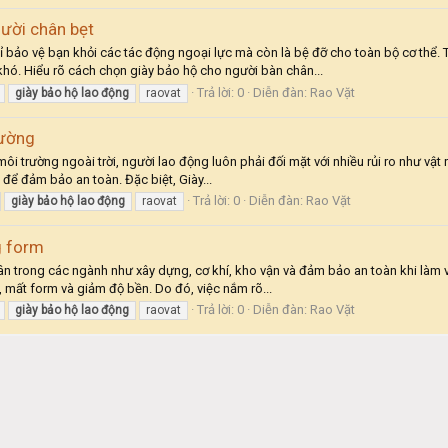
ười chân bẹt
ỉ bảo vệ bạn khỏi các tác động ngoại lực mà còn là bệ đỡ cho toàn bộ cơ thể.
 khó. Hiểu rõ cách chọn giày bảo hộ cho người bàn chân...
Trả lời: 0
Diễn đàn:
Rao Vặt
giày
bảo
hộ
lao
động
raovat
rường
 trường ngoài trời, người lao động luôn phải đối mặt với nhiều rủi ro như vật rơi
u để đảm bảo an toàn. Đặc biệt, Giày...
Trả lời: 0
Diễn đàn:
Rao Vặt
giày
bảo
hộ
lao
động
raovat
g form
ân trong các ngành như xây dựng, cơ khí, kho vận và đảm bảo an toàn khi làm việ
g, mất form và giảm độ bền. Do đó, việc nắm rõ...
Trả lời: 0
Diễn đàn:
Rao Vặt
giày
bảo
hộ
lao
động
raovat