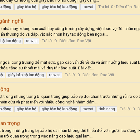
húc đẩy xu hướng của giày bảo hộ lao động ngày càng...
Trả lời: 0
Diễn đàn:
Rao
o
động
giày
bảo
hộ
giày
bảo
hộ
lao
động
raovat
ngành nghề
ư nhà máy, xưởng sản xuất hay công trường xây dựng, việc bảo vệ đôi chân ngườ
ấn thương do va đập, vật sắc nhọn hay tác động bên ngoài...
Trả lời: 0
Diễn đàn:
Rao Vặt
hộ
lao
động
raovat
 ngoài công trường dễ mất sức, gặp các vấn đề về da và ảnh hưởng hiệu suất là
ỏe, tăng sự thoải mái và duy trì năng suất. Bài viết...
Trả lời: 0
Diễn đàn:
Rao Vặt
hộ
giày
bảo
hộ
lao
động
raovat
động
t trong những trang bị quan trọng giúp bảo vệ đôi chân trước những rủi ro có t
hiên cứu và phát triển với nhiều công nghệ nhằm đảm...
Trả lời: 0
D
o
động
giày
bảo
hộ
giày
bảo
hộ
lao
động
raovat
tính năng
uan trọng
ột trong những trang bị bảo hộ cá nhân không thể thiếu đối với người lao động
ai trò quan trọng trong việc nâng cao hiệu quả làm...