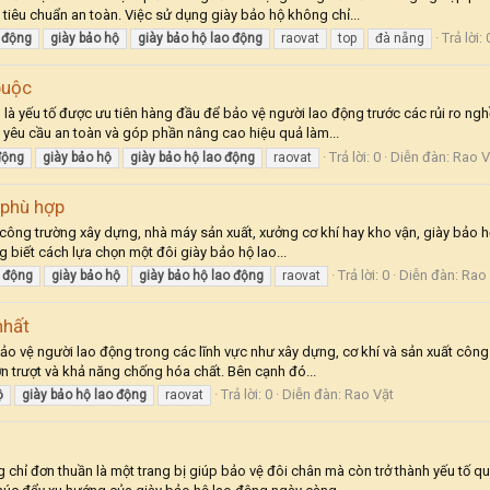
 tiêu chuẩn an toàn. Việc sử dụng giày bảo hộ không chỉ...
Trả lời: 
động
giày
bảo
hộ
giày
bảo
hộ
lao
động
raovat
top
đà nẵng
buộc
là yếu tố được ưu tiên hàng đầu để bảo vệ người lao động trước các rủi ro ng
 yêu cầu an toàn và góp phần nâng cao hiệu quả làm...
Trả lời: 0
Diễn đàn:
Rao V
động
giày
bảo
hộ
giày
bảo
hộ
lao
động
raovat
 phù hợp
ông trường xây dựng, nhà máy sản xuất, xưởng cơ khí hay kho vận, giày bảo hộ 
g biết cách lựa chọn một đôi giày bảo hộ lao...
Trả lời: 0
Diễn đàn:
Rao 
động
giày
bảo
hộ
giày
bảo
hộ
lao
động
raovat
nhất
bảo vệ người lao động trong các lĩnh vực như xây dựng, cơ khí và sản xuất côn
 trượt và khả năng chống hóa chất. Bên cạnh đó...
Trả lời: 0
Diễn đàn:
Rao Vặt
ộ
giày
bảo
hộ
lao
động
raovat
g
g chỉ đơn thuần là một trang bị giúp bảo vệ đôi chân mà còn trở thành yếu tố q