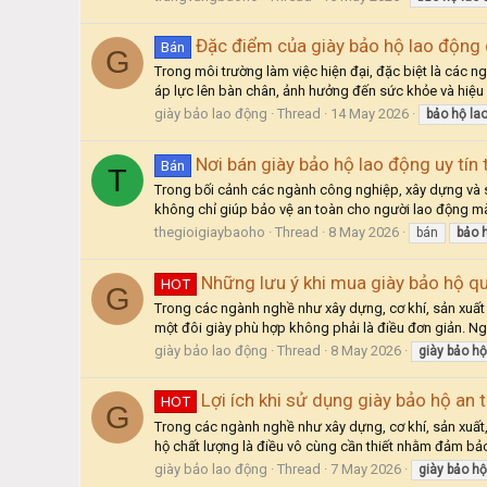
Đặc điểm của giày bảo hộ lao động
Bán
G
Trong môi trường làm việc hiện đại, đặc biệt là các n
áp lực lên bàn chân, ảnh hưởng đến sức khỏe và hiệu su
giày bảo lao động
Thread
14 May 2026
bảo
hộ
la
Nơi bán giày bảo hộ lao động uy tín 
Bán
T
Trong bối cảnh các ngành công nghiệp, xây dựng và sả
không chỉ giúp bảo vệ an toàn cho người lao động mà
thegioigiaybaoho
Thread
8 May 2026
bán
bảo
Những lưu ý khi mua giày bảo hộ q
HOT
G
Trong các ngành nghề như xây dựng, cơ khí, sản xuất h
một đôi giày phù hợp không phải là điều đơn giản. Ng
giày bảo lao động
Thread
8 May 2026
giày
bảo
hộ
Lợi ích khi sử dụng giày bảo hộ an 
HOT
G
Trong các ngành nghề như xây dựng, cơ khí, sản xuất, 
hộ chất lượng là điều vô cùng cần thiết nhằm đảm bảo a
giày bảo lao động
Thread
7 May 2026
giày
bảo
hộ