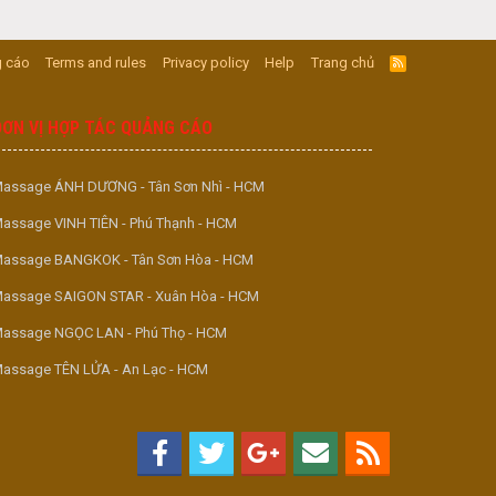
 cáo
Terms and rules
Privacy policy
Help
Trang chủ
R
S
S
ĐƠN VỊ HỢP TÁC QUẢNG CÁO
assage ÁNH DƯƠNG - Tân Sơn Nhì - HCM
assage VINH TIÊN - Phú Thạnh - HCM
assage BANGKOK - Tân Sơn Hòa - HCM
assage SAIGON STAR - Xuân Hòa - HCM
assage NGỌC LAN - Phú Thọ - HCM
assage TÊN LỬA - An Lạc - HCM