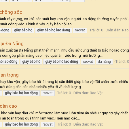
 chống sốc
gành xây dựng, cơ khí, sản xuất hay kho vận, người lao động thường xuyên phải 
ất công việc. Chính vì vậy, giày bảo hộ lao...
Trả lời: 0
Diễn đàn:
Rao
o
động
giày
bảo
hộ
giày
bảo
hộ
lao
động
raovat
tại Đà Nẵng
n xuất tại Đà Nẵng phát triển mạnh, nhu cầu sử dụng thiết bị bảo hộ lao động,
 còn góp phần nâng cao hiệu quả làm việc trong môi trường...
Trả lời: 0
hộ
lao
động
giày
bảo
hộ
giày
bảo
hộ
lao
động
raovat
đà nẵng
uan trọng
ay kho vận, giày bảo hộ là trang bị cần thiết giúp bảo vệ đôi chân trước nhiều
ười dùng cần cân nhắc nhiều yếu tố về chất lượng...
Trả lời: 0
Diễn đàn:
Rao Vặt
giày
bảo
hộ
lao
động
raovat
toàn cao
kho vận hay dầu khí, môi trường làm việc luôn tiềm ẩn nhiều nguy cơ gây chấn 
n toàn trong quá trình làm việc. Hiện nay, các...
Trả lời: 0
Diễn đàn:
Rao Vặt
giày
bảo
hộ
lao
động
raovat