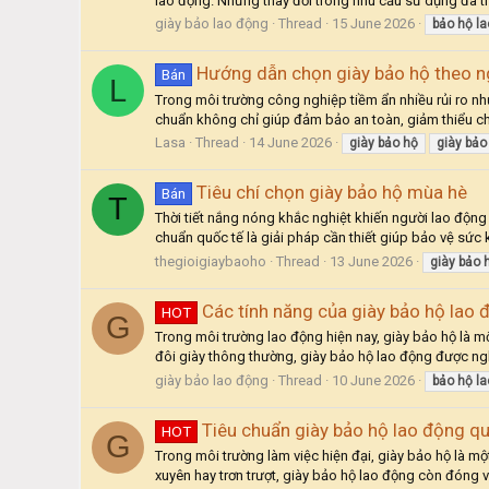
lao động. Những thay đổi trong nhu cầu sử dụng đã t
giày bảo lao động
Thread
15 June 2026
bảo
hộ
la
Hướng dẫn chọn giày bảo hộ theo 
Bán
L
Trong môi trường công nghiệp tiềm ẩn nhiều rủi ro nh
chuẩn không chỉ giúp đảm bảo an toàn, giảm thiểu ch
Lasa
Thread
14 June 2026
giày
bảo
hộ
giày
bảo
Tiêu chí chọn giày bảo hộ mùa hè
Bán
T
Thời tiết nắng nóng khắc nghiệt khiến người lao động
chuẩn quốc tế là giải pháp cần thiết giúp bảo vệ sức kh
thegioigiaybaoho
Thread
13 June 2026
giày
bảo
Các tính năng của giày bảo hộ lao 
HOT
G
Trong môi trường lao động hiện nay, giày bảo hộ là mộ
đôi giày thông thường, giày bảo hộ lao động được ng
giày bảo lao động
Thread
10 June 2026
bảo
hộ
la
Tiêu chuẩn giày bảo hộ lao động q
HOT
G
Trong môi trường làm việc hiện đại, giày bảo hộ là m
xuyên hay trơn trượt, giày bảo hộ lao động còn đóng v