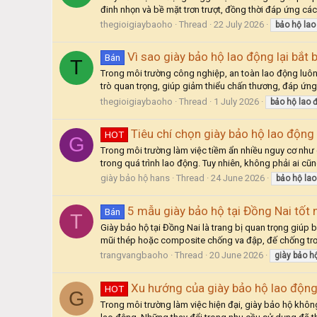
đinh nhọn và bề mặt trơn trượt, đồng thời đáp ứng các
thegioigiaybaoho
Thread
22 July 2026
bảo
hộ
lao
Vì sao giày bảo hộ lao động lại bắt 
Bán
T
Trong môi trường công nghiệp, an toàn lao động luôn 
trò quan trọng, giúp giảm thiểu chấn thương, đáp ứng
thegioigiaybaoho
Thread
1 July 2026
bảo
hộ
lao
Tiêu chí chọn giày bảo hộ lao động
HOT
G
Trong môi trường làm việc tiềm ẩn nhiều nguy cơ như c
trong quá trình lao động. Tuy nhiên, không phải ai cũn
giày bảo hộ hans
Thread
24 June 2026
bảo
hộ
lao
5 mẫu giày bảo hộ tại Đồng Nai tốt 
Bán
T
Giày bảo hộ tại Đồng Nai là trang bị quan trọng giúp 
mũi thép hoặc composite chống va đập, đế chống trơn
trangvangbaoho
Thread
20 June 2026
giày
bảo
h
Xu hướng của giày bảo hộ lao độn
HOT
G
Trong môi trường làm việc hiện đại, giày bảo hộ khôn