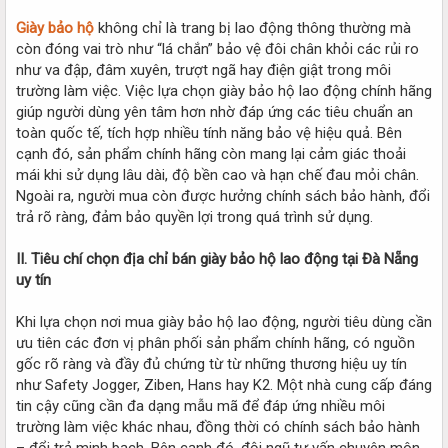
Giày bảo hộ
không chỉ là trang bị lao động thông thường mà
còn đóng vai trò như “lá chắn” bảo vệ đôi chân khỏi các rủi ro
như va đập, đâm xuyên, trượt ngã hay điện giật trong môi
trường làm việc. Việc lựa chọn giày bảo hộ lao động chính hãng
giúp người dùng yên tâm hơn nhờ đáp ứng các tiêu chuẩn an
toàn quốc tế, tích hợp nhiều tính năng bảo vệ hiệu quả. Bên
cạnh đó, sản phẩm chính hãng còn mang lại cảm giác thoải
mái khi sử dụng lâu dài, độ bền cao và hạn chế đau mỏi chân.
Ngoài ra, người mua còn được hưởng chính sách bảo hành, đổi
trả rõ ràng, đảm bảo quyền lợi trong quá trình sử dụng.
II. Tiêu chí chọn địa chỉ bán giày bảo hộ lao động tại Đà Nẵng
uy tín
Khi lựa chọn nơi mua giày bảo hộ lao động, người tiêu dùng cần
ưu tiên các đơn vị phân phối sản phẩm chính hãng, có nguồn
gốc rõ ràng và đầy đủ chứng từ từ những thương hiệu uy tín
như Safety Jogger, Ziben, Hans hay K2. Một nhà cung cấp đáng
tin cậy cũng cần đa dạng mẫu mã để đáp ứng nhiều môi
trường làm việc khác nhau, đồng thời có chính sách bảo hành
– đổi trả minh bạch. Bên cạnh đó, đội ngũ tư vấn chuyên môn,