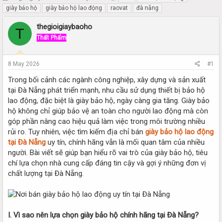
h
t
giày bảo hộ
giày bảo hộ lao động
raovat
đà nẵng
r
a
e
r
thegioigiaybaoho
T
a
t
Thất Phẩm
d
d
s
a
t
t
8 May 2026
#1
a
e
r
Trong bối cảnh các ngành công nghiệp, xây dựng và sản xuất
t
tại Đà Nẵng phát triển mạnh, nhu cầu sử dụng thiết bị bảo hộ
e
lao động, đặc biệt là giày bảo hộ, ngày càng gia tăng. Giày bảo
r
hộ không chỉ giúp bảo vệ an toàn cho người lao động mà còn
góp phần nâng cao hiệu quả làm việc trong môi trường nhiều
rủi ro. Tuy nhiên, việc tìm kiếm địa chỉ bán
giày bảo hộ lao động
tại Đà Nẵng
uy tín, chính hãng vẫn là mối quan tâm của nhiều
người. Bài viết sẽ giúp bạn hiểu rõ vai trò của giày bảo hộ, tiêu
chí lựa chọn nhà cung cấp đáng tin cậy và gợi ý những đơn vị
chất lượng tại Đà Nẵng.
I. Vì sao nên lựa chọn giày bảo hộ chính hãng tại Đà Nẵng?