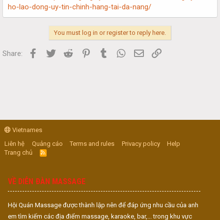
ho-lao-dong-uy-tin-chinh-hang-tai-da-nang/
You must log in or register to reply here.
Facebook
Twitter
Reddit
Pinterest
Tumblr
WhatsApp
Email
Link
Share:
Vietnames
Liên hệ
Quảng cáo
Terms and rules
Privacy policy
Help
Trang chủ
R
S
S
VỀ DIỄN ĐÀN MASSAGE
Hội Quán Massage được thành lập nên để đáp ứng nhu cầu của anh
em tìm kiếm các địa điểm massage, karaoke, bar,... trong khu vực