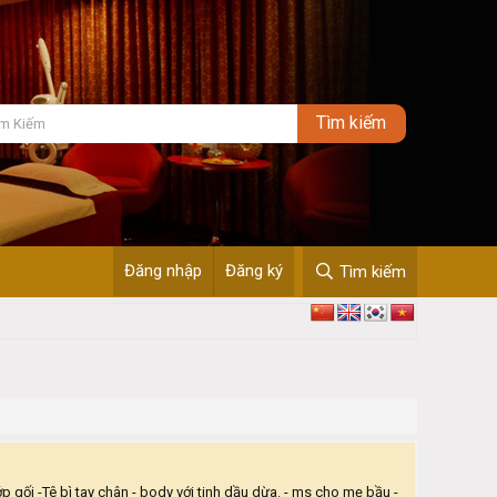
Đăng nhập
Đăng ký
Tìm kiếm
ớp gối -Tê bì tay chân - body với tinh dầu dừa. - ms cho mẹ bầu -