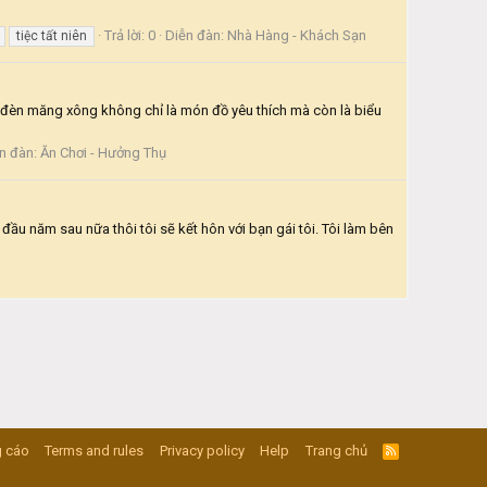
Trả lời: 0
Diễn đàn:
Nhà Hàng - Khách Sạn
tiệc tất niên
, đèn măng xông không chỉ là món đồ yêu thích mà còn là biểu
n đàn:
Ăn Chơi - Hưởng Thụ
đầu năm sau nữa thôi tôi sẽ kết hôn với bạn gái tôi. Tôi làm bên
 cáo
Terms and rules
Privacy policy
Help
Trang chủ
R
S
S