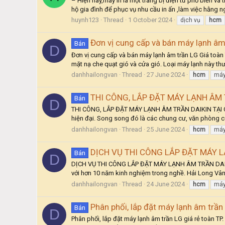
– Hiện nay,máy in là một trang bị điện tử phổ biến và
hộ gia đình để phục vụ nhu cầu in ấn ,làm việc hằng n
huynh123
Thread
1 October 2024
dịch vụ
hcm
Đơn vị cung cấp và bán máy lạnh âm
Bán
D
Đơn vị cung cấp và bán máy lạnh âm trần LG Giá toàn TP
mặt nạ che quạt gió và cửa gió. Loại máy lạnh này t
danhhailongvan
Thread
27 June 2024
hcm
máy
THI CÔNG, LẮP ĐẶT MÁY LẠNH ÂM T
Bán
D
THI CÔNG, LẮP ĐẶT MÁY LẠNH ÂM TRẦN DAIKIN TẠI QUẬN
hiện đại. Song song đó là các chung cư, văn phòng cô
danhhailongvan
Thread
25 June 2024
hcm
máy
DỊCH VỤ THI CÔNG LẮP ĐẶT MÁY L
Bán
D
DỊCH VỤ THI CÔNG LẮP ĐẶT MÁY LẠNH ÂM TRẦN DAIKIN 
với hơn 10 năm kinh nghiệm trong nghề. Hải Long Vân 
danhhailongvan
Thread
24 June 2024
hcm
máy
Phân phối, lắp đặt máy lạnh âm trần
Bán
D
Phân phối, lắp đặt máy lạnh âm trần LG giá rẻ toàn TP