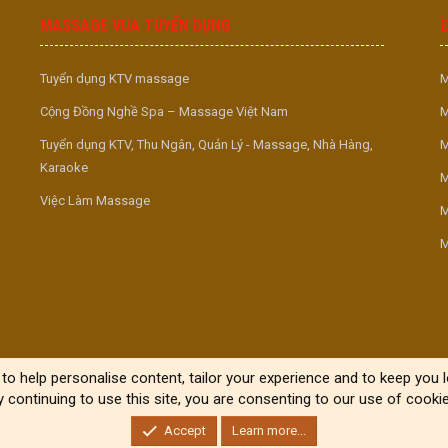
MASSAGE VUA TUYỂN DỤNG
Tuyển dụng KTV massage
M
Cộng Đồng Nghề Spa – Massage Việt Nam
M
Tuyển dụng KTV, Thu Ngân, Quản Lý - Massage, Nhà Hàng,
M
Karaoke
M
Việc Làm Massage
M
M
to help personalise content, tailor your experience and to keep you lo
y continuing to use this site, you are consenting to our use of cookie
Accept
Learn more...