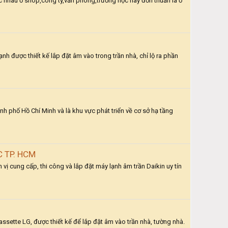
hác nhau ở shop,công ty,văn phòng,trường học hay đơn thuần là ở
nh được thiết kế lắp đặt âm vào trong trần nhà, chỉ lộ ra phần
hố Hồ Chí Minh và là khu vực phát triển về cơ sở hạ tầng
 TP. HCM
ng cấp, thi công và lắp đặt máy lạnh âm trần Daikin uy tín
assette LG, được thiết kế để lắp đặt âm vào trần nhà, tường nhà.