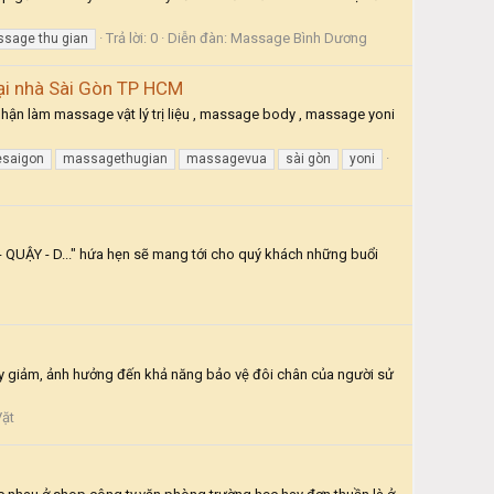
Trả lời: 0
Diễn đàn:
Massage Bình Dương
sage thu gian
ại nhà Sài Gòn TP HCM
 Nhận làm massage vật lý trị liệu , massage body , massage yoni
saigon
massagethugian
massagevua
sài gòn
yoni
- QUẬY - D..." hứa hẹn sẽ mang tới cho quý khách những buổi
suy giảm, ảnh hưởng đến khả năng bảo vệ đôi chân của người sử
Vặt