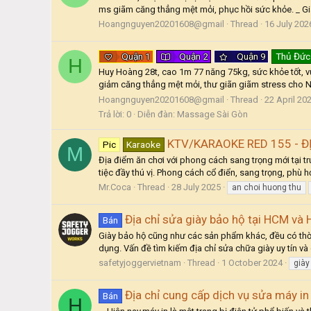
ms giãm căng thẳng mệt mỏi, phục hồi sức khỏe. _ G
Hoangnguyen20201608@gmail
Thread
16 July 202
Quận 1
Quận 2
Quận 9
Thủ Đức
H
Huy Hoàng 28t, cao 1m 77 năng 75kg, sức khỏe tốt, vui
giảm căng thẳng mệt mỏi, thư giãn giãm stress cho Nữ
Hoangnguyen20201608@gmail
Thread
22 April 20
Trả lời: 0
Diễn đàn:
Massage Sài Gòn
KTV/KARAOKE RED 155 - Đ
Pic
Karaoke
M
Địa điểm ăn chơi với phong cách sang trọng mới tại t
tiệc đầy thú vị. Phong cách cổ điển, sang trọng, phù h
Mr.Coca
Thread
28 July 2025
an choi huong thu
Địa chỉ sửa giày bảo hộ tại HCM và H
Bán
Giày bảo hộ cũng như các sản phẩm khác, đều có thời
dụng. Vấn đề tìm kiếm địa chỉ sửa chữa giày uy tín và
safetyjoggervietnam
Thread
1 October 2024
giày
Địa chỉ cung cấp dịch vụ sửa máy in 
Bán
H