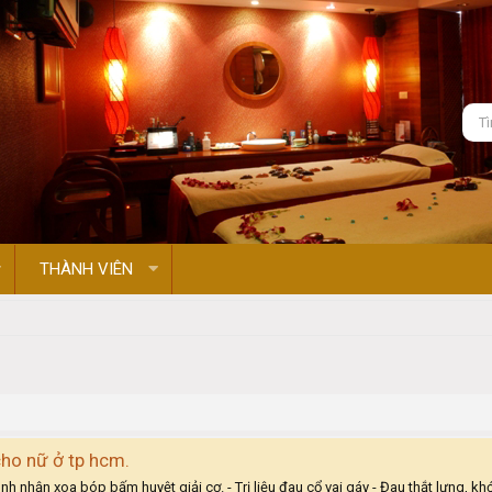
THÀNH VIÊN
cho nữ ở tp hcm.
nh nhận xoa bóp bấm huyệt giải cơ. - Trị liệu đau cổ vai gáy - Đau thắt lưng, kh