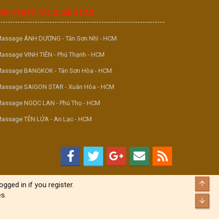
ĐƠN VỊ HỢP TÁC QUẢNG CÁO
assage ÁNH DƯƠNG - Tân Sơn Nhì - HCM
assage VINH TIÊN - Phú Thạnh - HCM
assage BANGKOK - Tân Sơn Hòa - HCM
assage SAIGON STAR - Xuân Hòa - HCM
assage NGỌC LAN - Phú Thọ - HCM
assage TÊN LỬA - An Lạc - HCM
Top
gged in if you register.
s.
Bott