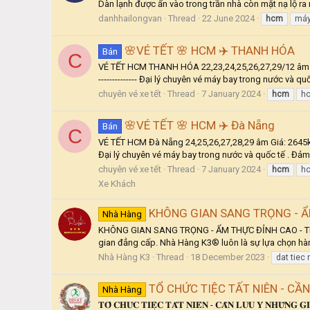
Dàn lạnh được ẩn vào trong trần nhà còn mặt nạ lộ ra 
danhhailongvan
Thread
22 June 2024
hcm
máy
🌸VÉ TẾT 🌸 HCM ✈️ THANH HÓA
Bán
C
VÉ TẾT HCM THANH HÓA 22,23,24,25,26,27,29/12 âm Giá
-------------- Đại lý chuyên vé máy bay trong nước và qu
chuyên vé xe tết
Thread
7 January 2024
hcm
ho
🌸VÉ TẾT 🌸 HCM ✈️ Đà Nẵng
Bán
C
VÉ TẾT HCM Đà Nẵng 24,25,26,27,28,29 âm Giá: 2645k/vé
Đại lý chuyên vé máy bay trong nước và quốc tế . Đảm b
chuyên vé xe tết
Thread
7 January 2024
hcm
ho
Xe Khách
KHÔNG GIAN SANG TRỌNG - Ẩ
Nhà Hàng
KHÔNG GIAN SANG TRỌNG - ẨM THỰC ĐỈNH CAO - THÀN
gian đẳng cấp. Nhà Hàng K3® luôn là sự lựa chọn hà
Nhà Hàng K3
Thread
18 December 2023
dat tiec
TỔ CHỨC TIỆC TẤT NIÊN - CẦN
Nhà Hàng
𝐓𝐎̂̉ 𝐂𝐇𝐔̛́𝐂 𝐓𝐈𝐄̣̂𝐂 𝐓𝐀̂́𝐓 𝐍𝐈𝐄̂𝐍 - 𝐂𝐀̂̀𝐍 𝐋