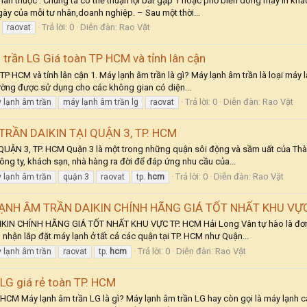
 thân thuộc . Chúng ta có thể thuận lợi bắt gặp 1 hoặc phổ biến dòng máy in k
gày của mỗi tư nhân,doanh nghiệp. – Sau một thời...
Trả lời: 0
Diễn đàn:
Rao Vặt
raovat
 trần LG Giá toàn TP HCM và tỉnh lân cận
 HCM và tỉnh lân cận 1. Máy lạnh âm trần là gì? Máy lạnh âm trần là loại máy lạ
hường được sử dụng cho các không gian có diện...
Trả lời: 0
Diễn đàn:
Rao Vặt
 lạnh âm trần
máy lạnh âm trần lg
raovat
RẦN DAIKIN TẠI QUẬN 3, TP. HCM
 3, TP. HCM Quận 3 là một trong những quận sôi động và sầm uất của Thành p
ng ty, khách sạn, nhà hàng ra đời để đáp ứng nhu cầu của...
Trả lời: 0
Diễn đàn:
Rao Vặt
 lạnh âm trần
quận 3
raovat
tp.
hcm
ẠNH ÂM TRẦN DAIKIN CHÍNH HÃNG GIÁ TỐT NHẤT KHU VỰC
CHÍNH HÃNG GIÁ TỐT NHẤT KHU VỰC TP. HCM Hải Long Vân tự hào là đơn vị cu
nhận lắp đặt máy lạnh ở tất cả các quận tại TP. HCM như Quận...
Trả lời: 0
Diễn đàn:
Rao Vặt
 lạnh âm trần
raovat
tp.
hcm
 LG giá rẻ toàn TP. HCM
. HCM Máy lạnh âm trần LG là gì? Máy lạnh âm trần LG hay còn gọi là máy lạnh c