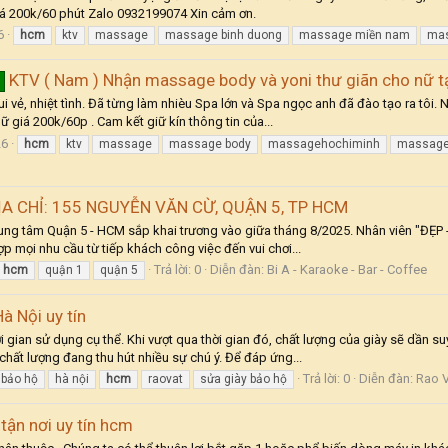
iá 200k/60 phút Zalo 0932199074 Xin cảm ơn.
6
hcm
ktv
massage
massage binh duong
massage miền nam
mas
KTV ( Nam ) Nhận massage body và yoni thư giãn cho nữ t
 vẻ, nhiệt tình. Đã từng làm nhièu Spa lớn và Spa ngọc anh đã đào tạo ra tôi.
 giá 200k/60p . Cam kết giữ kín thông tin của...
26
hcm
ktv
massage
massage body
massagehochiminh
massage
ỊA CHỈ: 155 NGUYỄN VĂN CỪ, QUẬN 5, TP HCM
rung tâm Quận 5 - HCM sắp khai trương vào giữa tháng 8/2025. Nhân viên "ĐẸP 
ợp mọi nhu cầu từ tiếp khách công việc đến vui chơi...
Trả lời: 0
Diễn đàn:
Bi A - Karaoke - Bar - Coffee
hcm
quận 1
quận 5
à Nội uy tín
 gian sử dụng cụ thể. Khi vượt qua thời gian đó, chất lượng của giày sẽ dần 
 chất lượng đang thu hút nhiều sự chú ý. Để đáp ứng...
Trả lời: 0
Diễn đàn:
Rao 
 bảo hộ
hà nội
hcm
raovat
sửa giày bảo hộ
tận nơi uy tín hcm