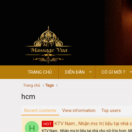
TRANG CHỦ
DIỄN ĐÀN
CÓ GÌ MỚI ?
Trang chủ
Tags
hcm
Recent contents
View information
Top users
KTV Nam , Nhận ms trị liệu tại nhà 
HOT
H
KTV Nam , Nhận ms trị liệu tại nhà cho nữ ở tp hcm. Mì