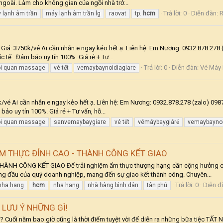
ngoài. Làm cho không gian của ngồi nhà trở...
Trả lời: 0
Diễn đàn:
R
 lạnh âm trần
máy lạnh âm trần lg
raovat
tp.
hcm
: 3750k/vé Ai cần nhắn e ngay kẻo hết ạ. Liên hệ: Em Nương: 0932.878.278 (za
ốc tế . Đảm bảo uy tín 100%. Giá rẻ + Tư...
Trả lời: 0
Diễn đàn:
Vé Máy 
i quan massage
vé tết
vemaybaynoidiagiare
 Ai cần nhắn e ngay kẻo hết ạ. Liên hệ: Em Nương: 0932.878.278 (zalo) 0987.105
ảo uy tín 100%. Giá rẻ + Tư vấn, hỗ...
i quan massage
sanvemaybaygiare
vé tết
vémáybaygiárẻ
vemaybaynoi
M THỰC ĐỈNH CAO - THÀNH CÔNG KẾT GIAO
H CÔNG KẾT GIAO Để trải nghiệm ẩm thực thượng hạng cần cộng hưởng cả kh
ng đầu của quý doanh nghiệp, mang đến sự giao kết thành công. Chuyên...
Trả lời: 0
Diễn đ
 nha hang
hcm
nha hang
nhà hàng bình dân
tân phú
 LƯU Ý NHỮNG GÌ!
̛𝐔 𝐘́ 𝐍𝐇𝐔̛̃𝐍𝐆 𝐆𝐈̀? Cuối năm bao giờ cũng là thời điểm tuyệt vời để diễn ra những b