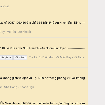
ao Vặt
lo) 0987.105.480 Địa chỉ: 335 Trần Phú-An Nhơn-Bình Định. ----
Bay - Vé Tàu - Xe Khách
.480 Địa chỉ: 335 Trần Phú-An Nhơn-Bình Định. ------------------
Trả lời: 0
Diễn đàn:
Vé Máy Bay - Vé Tàu -
diagiare
đà nẵng
ông gian và dịch vụ. Tại K3® hệ thống phòng VIP với không
àn:
Nhà Hàng - Khách Sạn
ữa tiệc TẤT NIÊN “hoành tráng lệ” để cùng nhau lại tâm sự những câu chuyên