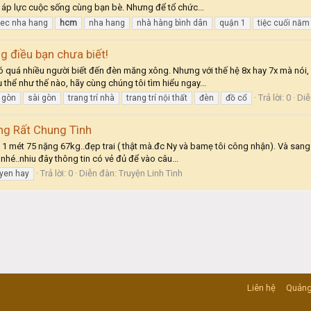
 áp lực cuộc sống cùng bạn bè. Nhưng để tổ chức...
tiec nha hang
hcm
nha hang
nhà hàng bình dân
quận 1
tiệc cuối năm
 điều bạn chưa biết!
có quá nhiều người biết đến đèn măng xông. Nhưng với thế hệ 8x hay 7x mà nói
ụ thể như thế nào, hãy cùng chúng tôi tìm hiểu ngay...
Trả lời: 0
Diễ
i gòn
sài gòn
trang trí nhà
trang trí nội thất
đèn
đồ cổ
ng Rất Chung Tình
o 1 mét 75 nặng 67kg..đẹp trai ( thật mà.đc Ny và bamẹ tôi công nhận). Và sang 
hé..nhiu đây thông tin có vẻ đủ để vào câu...
Trả lời: 0
Diễn đàn:
Truyện Linh Tinh
uyen hay
Liên hệ
Quảng