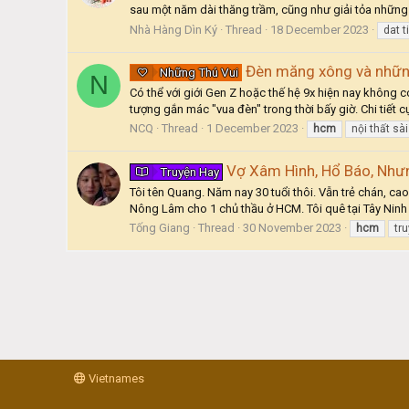
sau một năm dài thăng trầm, cũng như giải tỏa những
Nhà Hàng Dìn Ký
Thread
18 December 2023
dat 
Đèn măng xông và những
Những Thú Vui
N
Có thể với giới Gen Z hoặc thế hệ 9x hiện nay không 
tượng gắn mác "vua đèn" trong thời bấy giờ. Chi tiết c
NCQ
Thread
1 December 2023
hcm
nội thất sà
Vợ Xâm Hình, Hổ Báo, Như
Truyện Hay
Tôi tên Quang. Năm nay 30 tuổi thôi. Vẫn trẻ chán, ca
Nông Lâm cho 1 chủ thầu ở HCM. Tôi quê tại Tây Ninh n
Tống Giang
Thread
30 November 2023
hcm
tr
Vietnames