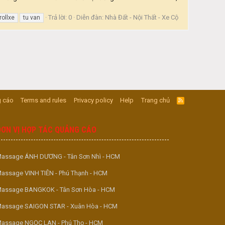
Trả lời: 0
Diễn đàn:
Nhà Đất - Nội Thất - Xe Cộ
rollxe
tu van
 cáo
Terms and rules
Privacy policy
Help
Trang chủ
R
S
S
ĐƠN VỊ HỢP TÁC QUẢNG CÁO
assage ÁNH DƯƠNG - Tân Sơn Nhì - HCM
assage VINH TIÊN - Phú Thạnh - HCM
assage BANGKOK - Tân Sơn Hòa - HCM
assage SAIGON STAR - Xuân Hòa - HCM
assage NGỌC LAN - Phú Thọ - HCM