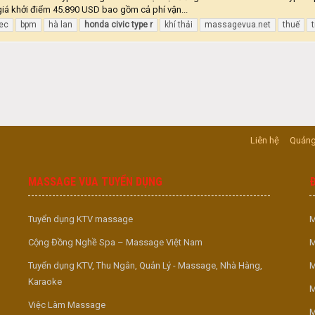
giá khởi điểm 45.890 USD bao gồm cả phí vận...
ec
bpm
hà lan
honda
civic
type
r
khí thải
massagevua.net
thuế
t
Liên hệ
Quảng
MASSAGE VUA TUYỂN DỤNG
Tuyển dụng KTV massage
M
Cộng Đồng Nghề Spa – Massage Việt Nam
M
Tuyển dụng KTV, Thu Ngân, Quản Lý - Massage, Nhà Hàng,
M
Karaoke
M
Việc Làm Massage
M