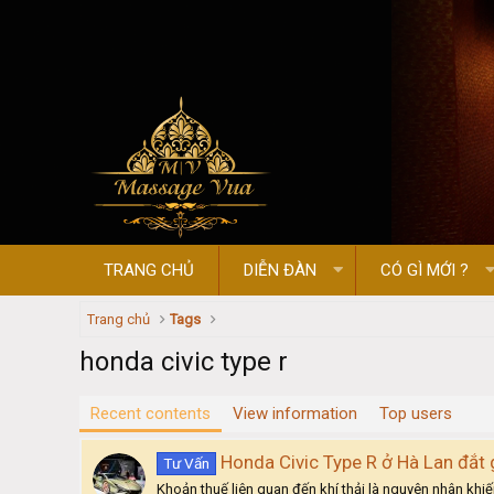
TRANG CHỦ
DIỄN ĐÀN
CÓ GÌ MỚI ?
Trang chủ
Tags
honda civic type r
Recent contents
View information
Top users
Honda Civic Type R ở Hà Lan đắt 
Tư Vấn
Khoản thuế liên quan đến khí thải là nguyên nhân khiế