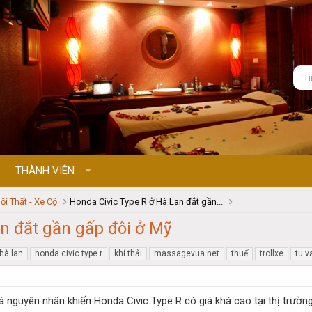
THÀNH VIÊN
ội Thất - Xe Cộ
Honda Civic Type R ở Hà Lan đắt gần...
n đắt gần gấp đôi ở Mỹ
hà lan
honda civic type r
khí thải
massagevua.net
thuế
trollxe
tu v
là nguyên nhân khiến Honda Civic Type R có giá khá cao tại thị trườn