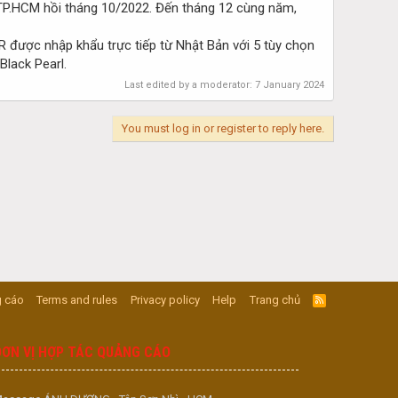
i TP.HCM hồi tháng 10/2022. Đến tháng 12 cùng năm,
R được nhập khẩu trực tiếp từ Nhật Bản với 5 tùy chọn
Black Pearl.
Last edited by a moderator:
7 January 2024
You must log in or register to reply here.
 cáo
Terms and rules
Privacy policy
Help
Trang chủ
R
S
S
ĐƠN VỊ HỢP TÁC QUẢNG CÁO