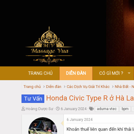
TRANG CHỦ
DIỄN ĐÀN
CÓ GÌ MỚI ?
Trang chủ
Diễn đàn
Các Dịch Vụ Giải Trí Khác
Nhà Đất - N
Honda Civic Type R ở Hà La
Tư Vấn
T
S
Hoàng Dược Sư
6 January 2024
aduma vtec
bpm
h
t
r
a
6 January 2024
e
r
Khoản thuế liên quan đến khí thải 
a
t