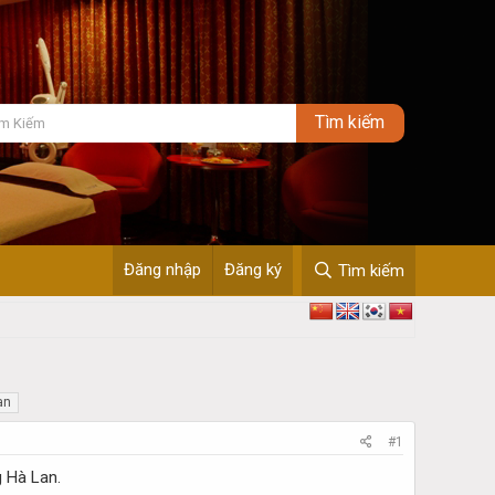
Đăng nhập
Đăng ký
Tìm kiếm
an
#1
g Hà Lan.