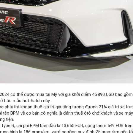
 2024 có thể được mua tại Mỹ với giá khởi điểm 45.890 USD bao gồm 
sở hữu mẫu hot-hatch này.
 phải trả khoản thuế giá trị gia tăng tương đương 21% giá trị xe trư
ái tên BPM về cơ bản có nghĩa là đánh thuế ôtô chở khách và xe má
ng tiện.
 Type R, chi phí BPM ban đầu là 13.655 EUR, cộng thêm 549 EUR tr
trung bình là 186 gram/km, vượt ngưỡng quy định 25 gram/km nên tổ