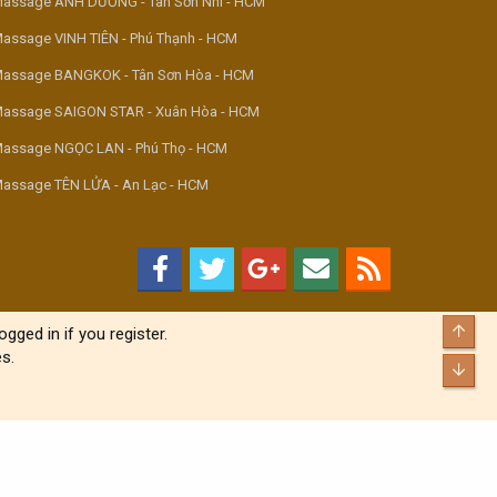
assage ÁNH DƯƠNG - Tân Sơn Nhì - HCM
assage VINH TIÊN - Phú Thạnh - HCM
assage BANGKOK - Tân Sơn Hòa - HCM
assage SAIGON STAR - Xuân Hòa - HCM
assage NGỌC LAN - Phú Thọ - HCM
assage TÊN LỬA - An Lạc - HCM
Top
gged in if you register.
s.
Bott