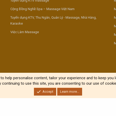
Tuyển dụng KTV massage
M
Cộng Đồng Nghề Spa – Massage Việt Nam
M
Tuyển dụng KTV, Thu Ngân, Quản Lý - Massage, Nhà Hàng,
M
Karaoke
M
Việc Làm Massage
M
M
to help personalise content, tailor your experience and to keep you lo
y continuing to use this site, you are consenting to our use of cookie
Accept
Learn more...