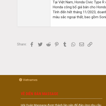
Tại Việt Nam, Honda Civic Type R 
Honda công bố giá bán cho Honda 
Tính đến hết tháng 11/2023, doanh
màu sắc ngoại thất, bao gồm Sonic
Facebook
Twitter
Reddit
Pinterest
Tumblr
WhatsApp
Email
Link
Share:
Vietnames
VỀ DIỄN ĐÀN MASSAGE
Hội Quán Massage được thành lập nên để đáp ứng nhu cầu