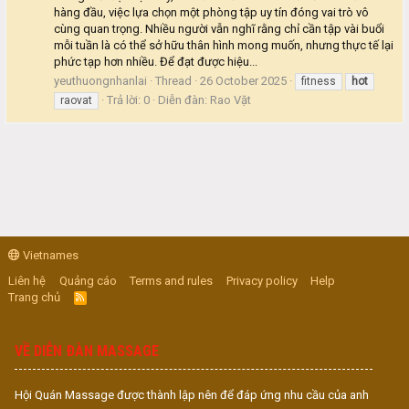
hàng đầu, việc lựa chọn một phòng tập uy tín đóng vai trò vô
cùng quan trọng. Nhiều người vẫn nghĩ rằng chỉ cần tập vài buổi
mỗi tuần là có thể sở hữu thân hình mong muốn, nhưng thực tế lại
phức tạp hơn nhiều. Để đạt được hiệu...
yeuthuongnhanlai
Thread
26 October 2025
fitness
hot
Trả lời: 0
Diễn đàn:
Rao Vặt
raovat
Vietnames
Liên hệ
Quảng cáo
Terms and rules
Privacy policy
Help
Trang chủ
R
S
S
VỀ DIỄN ĐÀN MASSAGE
Hội Quán Massage được thành lập nên để đáp ứng nhu cầu của anh