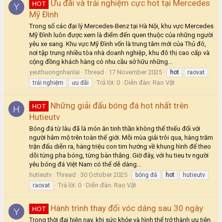
Ưu đãi và trải nghiệm cực hot tại Mercedes
HOT
Y
Mỹ Đình
Trong số các đại lý Mercedes-Benz tại Hà Nội, khu vực Mercedes
Mỹ Đình luôn được xem là điểm đến quen thuộc của những người
yêu xe sang. Khu vực Mỹ Đình vốn là trung tâm mới của Thủ đô,
nơi tập trung nhiều tòa nhà doanh nghiệp, khu đô thị cao cấp và
cộng đồng khách hàng có nhu cầu sở hữu những...
yeuthuongnhanlai
Thread
17 November 2025
hot
raovat
Trả lời: 0
Diễn đàn:
Rao Vặt
trải nghiệm
ưu đãi
Những giải đấu bóng đá hot nhất trên
HOT
H
Hutieutv
Bóng đá từ lâu đã là món ăn tinh thần không thể thiếu đối với
người hâm mộ trên toàn thế giới. Mỗi mùa giải trôi qua, hàng trăm
trận đấu diễn ra, hàng triệu con tim hướng về khung hình để theo
dõi từng pha bóng, từng bàn thắng. Giờ đây, với hu tieu tv người
yêu bóng đá Việt Nam có thể dễ dàng...
hutieutv
Thread
30 October 2025
bóng đá
hot
hutieutv
Trả lời: 0
Diễn đàn:
Rao Vặt
raovat
Hành trình thay đổi vóc dáng sau 30 ngày
HOT
Y
Trong thời đại hiện nay, khi sức khỏe và hình thể trở thành ưu tiên