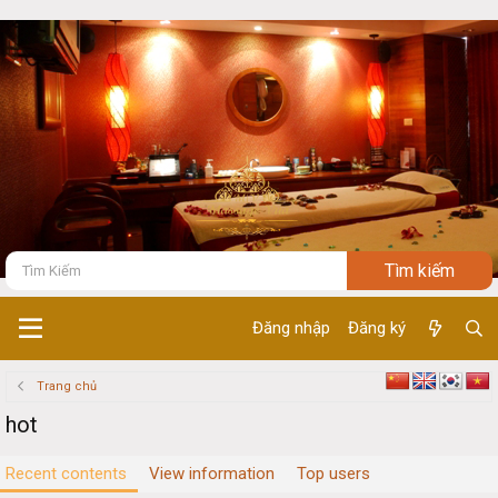
Đăng nhập
Đăng ký
Trang chủ
hot
Recent contents
View information
Top users