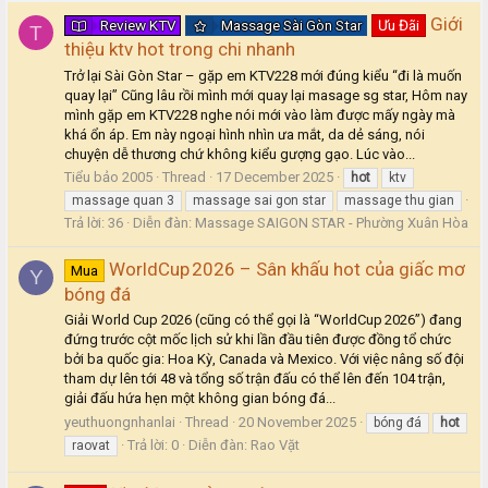
Giới
Review KTV
Massage Sài Gòn Star
Ưu Đãi
T
thiệu ktv hot trong chi nhanh
Trở lại Sài Gòn Star – gặp em KTV228 mới đúng kiểu “đi là muốn
quay lại” Cũng lâu rồi mình mới quay lại masage sg star, Hôm nay
mình gặp em KTV228 nghe nói mới vào làm được mấy ngày mà
khá ổn áp. Em này ngoại hình nhìn ưa mắt, da dẻ sáng, nói
chuyện dễ thương chứ không kiểu gượng gạo. Lúc vào...
Tiểu bảo 2005
Thread
17 December 2025
hot
ktv
massage quan 3
massage sai gon star
massage thu gian
Trả lời: 36
Diễn đàn:
Massage SAIGON STAR - Phường Xuân Hòa
WorldCup 2026 – Sân khấu hot của giấc mơ
Mua
Y
bóng đá
Giải World Cup 2026 (cũng có thể gọi là “WorldCup 2026”) đang
đứng trước cột mốc lịch sử khi lần đầu tiên được đồng tổ chức
bởi ba quốc gia: Hoa Kỳ, Canada và Mexico. Với việc nâng số đội
tham dự lên tới 48 và tổng số trận đấu có thể lên đến 104 trận,
giải đấu hứa hẹn một không gian bóng đá...
yeuthuongnhanlai
Thread
20 November 2025
bóng đá
hot
Trả lời: 0
Diễn đàn:
Rao Vặt
raovat