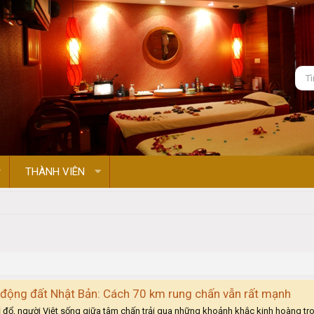
THÀNH VIÊN
 động đất Nhật Bản: Cách 70 km rung chấn vẫn rất mạnh
ị đổ, người Việt sống giữa tâm chấn trải qua những khoảnh khắc kinh hoàng tron