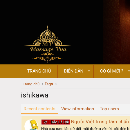
TRANG CHỦ
DIỄN ĐÀN
CÓ GÌ MỚI ?
Trang chủ
Tags
ishikawa
Recent contents
View information
Top users
Người Việt trong tâm chấn
Báo Lá Cải
Nhà cửa rung lắc dữ dội, mặt đường vỡ nứt, cột đèn b