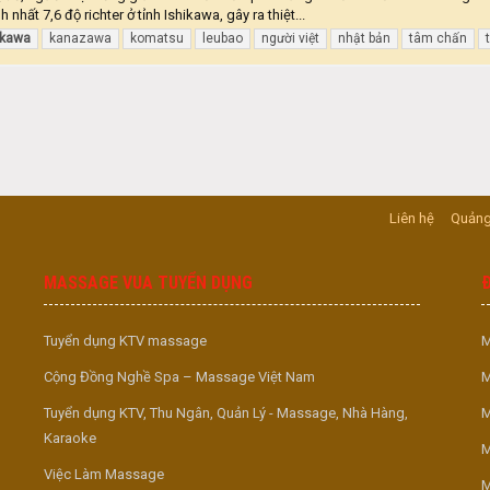
nhất 7,6 độ richter ở tỉnh Ishikawa, gây ra thiệt...
ikawa
kanazawa
komatsu
leubao
người việt
nhật bản
tâm chấn
Liên hệ
Quảng
MASSAGE VUA TUYỂN DỤNG
Tuyển dụng KTV massage
M
Cộng Đồng Nghề Spa – Massage Việt Nam
M
Tuyển dụng KTV, Thu Ngân, Quản Lý - Massage, Nhà Hàng,
M
Karaoke
M
Việc Làm Massage
M