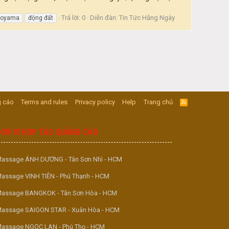
Trả lời: 0
Diễn đàn:
Tin Tức Hằng Ngày
toyama
động đất
 cáo
Terms and rules
Privacy policy
Help
Trang chủ
R
S
S
ĐƠN VỊ HỢP TÁC QUẢNG CÁO
assage ÁNH DƯƠNG - Tân Sơn Nhì - HCM
assage VINH TIÊN - Phú Thạnh - HCM
assage BANGKOK - Tân Sơn Hòa - HCM
assage SAIGON STAR - Xuân Hòa - HCM
assage NGỌC LAN - Phú Thọ - HCM