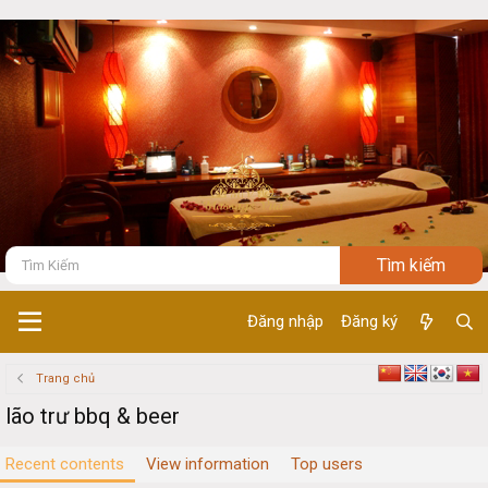
Đăng nhập
Đăng ký
Trang chủ
lão trư bbq & beer
Recent contents
View information
Top users