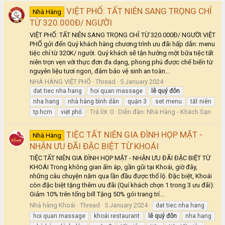
VIỆT PHỐ: TẤT NIÊN SANG TRỌNG CHỈ
Nhà Hàng
TỪ 320.000Đ/ NGƯỜI
VIỆT PHỐ: TẤT NIÊN SANG TRỌNG CHỈ TỪ 320.000Đ/ NGƯỜI VIỆT
PHỐ gửi đến Quý khách hàng chương trình ưu đãi hấp dẫn: menu
tiệc chỉ từ 320K/ người. Quý khách sẽ tận hưởng một bữa tiệc tất
niên trọn vẹn với thực đơn đa dạng, phong phú được chế biến từ
nguyên liệu tươi ngon, đảm bảo vệ sinh an toàn...
NHÀ HÀNG VIỆT PHỐ
Thread
5 January 2024
dat tiec nha hang
hoi quan massage
lê
quý
đôn
nha hang
nhà hàng bình dân
quận 3
set menu
tất niên
Trả lời: 0
Diễn đàn:
Nhà Hàng - Khách Sạn
tp.hcm
việt phố
TIỆC TẤT NIÊN GIA ĐÌNH HỌP MẶT -
Nhà Hàng
NHẬN ƯU ĐÃI ĐẶC BIỆT TỪ KHOÁI
TIỆC TẤT NIÊN GIA ĐÌNH HỌP MẶT - NHẬN ƯU ĐÃI ĐẶC BIỆT TỪ
KHOÁI Trong không gian ấm áp, gần gũi tại Khoái, giờ đây,
những câu chuyện năm qua lần đầu được thổ lộ. Đặc biệt, Khoái
còn đặc biệt tặng thêm ưu đãi (Quí khách chọn 1 trong 3 ưu đãi):
Giảm 10% trên tổng bill Tặng 50% gói trang trí...
Nhà hàng Khoái
Thread
5 January 2024
dat tiec nha hang
hoi quan massage
khoái restaurant
lê
quý
đôn
nha hang