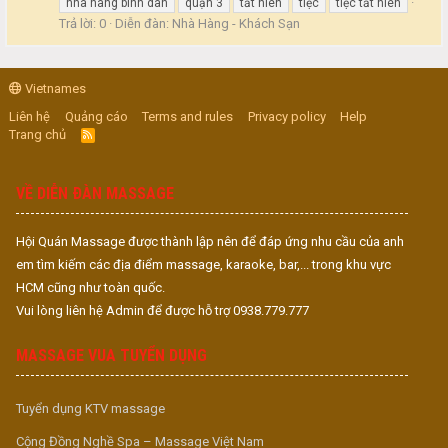
nhà hàng bình dân
quận 3
tất niên
tiệc
tiệc tất niên
Trả lời: 0
Diễn đàn:
Nhà Hàng - Khách Sạn
Vietnames
Liên hệ
Quảng cáo
Terms and rules
Privacy policy
Help
Trang chủ
R
S
S
VỀ DIỄN ĐÀN MASSAGE
Hội Quán Massage được thành lập nên để đáp ứng nhu cầu của anh
em tìm kiếm các địa điểm massage, karaoke, bar,... trong khu vực
HCM cũng như toàn quốc.
Vui lòng liên hệ Admin để được hỗ trợ 0938.779.777
MASSAGE VUA TUYỂN DỤNG
Tuyển dụng KTV massage
Cộng Đồng Nghề Spa – Massage Việt Nam