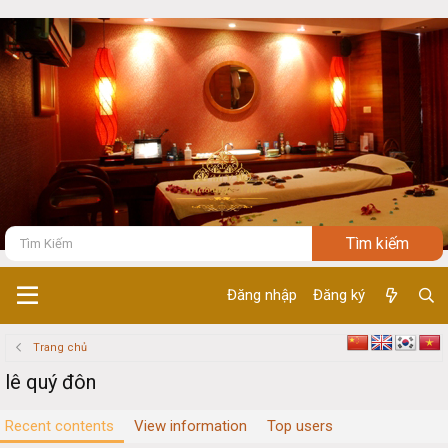
Đăng nhập
Đăng ký
Trang chủ
lê quý đôn
Recent contents
View information
Top users