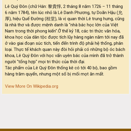
Lê Quý Đôn (chữ Hán: 黎貴惇, 2 tháng 8 năm 1726 – 11 tháng
6 năm 1784), tên lúc nhỏ là Lê Danh Phương, tự Doãn Hậu (允
厚), hiệu Quế Đường (桂堂), là vị quan thời Lê trung hưng, cũng
là nhà thơ và được mệnh danh là "nhà bác học lớn của Việt
Nam trong thời phong kiến".Ở thế kỷ 18, các tri thức văn hóa,
khoa học của dân tộc được tích lũy hàng ngàn năm tới nay đã
ở vào giai đoạn súc tích, tiến đến trình độ phải hệ thống, phân
loại. Thực tế khách quan này đòi hỏi phải có những bộ óc bách
khoa, Lê Quý Đôn với học vấn uyên bác của mình đã trở thành
người "tổng hợp" mọi tri thức của thời đại.
Tác phẩm của Lê Quý Đôn thống kê có tới 40 bộ, bao gồm
hàng trăm quyển, nhưng một số bị mối mọt ăn mất.
View More On Wikipedia.org