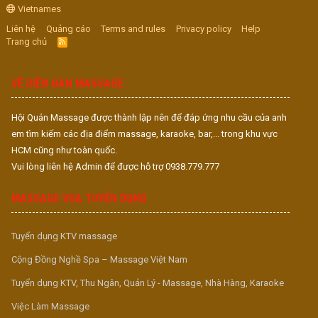
Vietnames
Liên hệ
Quảng cáo
Terms and rules
Privacy policy
Help
Trang chủ
R
S
S
VỀ DIỄN ĐÀN MASSAGE
Hội Quán Massage được thành lập nên để đáp ứng nhu cầu của anh
em tìm kiếm các địa điểm massage, karaoke, bar,... trong khu vực
HCM cũng như toàn quốc.
Vui lòng liên hệ Admin để được hỗ trợ 0938.779.777
MASSAGE VUA TUYỂN DỤNG
Tuyển dụng KTV massage
Cộng Đồng Nghề Spa – Massage Việt Nam
Tuyển dụng KTV, Thu Ngân, Quản Lý - Massage, Nhà Hàng, Karaoke
Việc Làm Massage