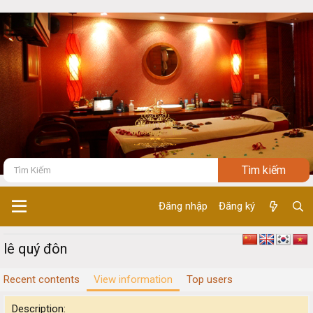
Đăng nhập
Đăng ký
lê quý đôn
Recent contents
View information
Top users
Description