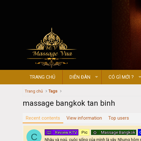
TRANG CHỦ
DIỄN ĐÀN
CÓ GÌ MỚI ?
Trang chủ
Tags
massage bangkok tan binh
Recent contents
View information
Top users
Review KTV
Pic
Massage Bangkok
C
Nhậu và ngủ, cuộc sống của mình là vậy. Nhưng hôm n