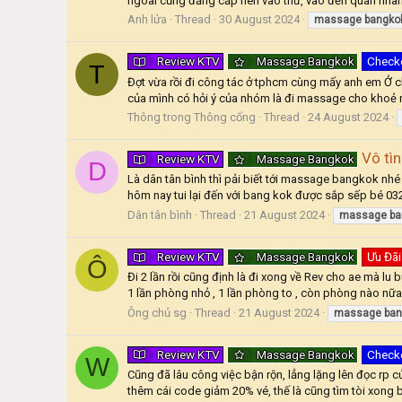
ngoài cũng đẳng cấp nên vào thử, vào đến quán nhân vi
Anh lửa
Thread
30 August 2024
massage
bangko
Review KTV
Massage Bangkok
Check
T
Đợt vừa rồi đi công tác ở tphcm cùng mấy anh em Ở ch
của mình có hỏi ý của nhóm là đi massage cho khoẻ ngư
Thông trong Thông cống
Thread
24 August 2024
Vô tì
Review KTV
Massage Bangkok
D
Là dân tân bình thì pải biết tới massage bangkok nhé 
hôm nay tui lại đến với bang kok được sắp sếp bé 032 
Dân tân bình
Thread
21 August 2024
massage
ba
Review KTV
Massage Bangkok
Ưu Đãi
Ô
Đi 2 lần rồi cũng định là đi xong về Rev cho ae mà lu 
1 lần phòng nhỏ , 1 lần phòng to , còn phòng nào nữa k
Ông chủ sg
Thread
21 August 2024
massage
ban
Review KTV
Massage Bangkok
Check
W
Cũng đã lâu công việc bận rộn, lẳng lặng lên đọc rp c
thêm cái code giảm 20% vé, thế là cũng tìm tòi xong b