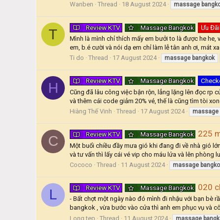
Wanben
Thread
18 August 2024
massage
bangk
Review KTV
Massage Bangkok
Ưu Đãi
T
Mình là mình chỉ thích mấy em bưởi to là được he he, vừ
em, b.é cười và nói dạ em chỉ làm lễ tân anh ơi, mát xa
Ti do
Thread
17 August 2024
massage
bangkok
Review KTV
Massage Bangkok
Check
H
Cũng đã lâu công việc bận rộn, lẳng lặng lên đọc rp 
và thêm cái code giảm 20% vé, thế là cũng tìm tòi xon
Hiàng Thế Vinh
Thread
17 August 2024
massage
225 m
Review KTV
Massage Bangkok
C
Một buổi chiều đầy mưa gió khi đang đi về nhà gió l
và tư vấn thì lấy cái vé vip cho máu lửa và lên phòng l
Cococo
Thread
11 August 2024
massage
bangko
020 c
Review KTV
Massage Bangkok
L
- Bất chợt một ngày nào đó mình đi nhậu với bạn bè r
bangkok , vừa bước vào cửa thì anh em phục vụ và cô nà
Long tep
Thread
11 August 2024
massage
bangk