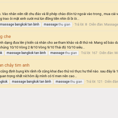
Vào nhân viên rất chu đáo và lễ phép chào đón từ ngoài vào trong , mua cái v
rao ôi mặt xinh cười má lún đồng tiền nhìn ối ồi ôi...
Trả lời: 8
Diễn đàn:
Massage
massage
bangkok
tan
binh
massage
thu gian
g che
h dạng đưa lên ý kiến cá nhân cho ae tham khảo và đi thử nè. Mang số báo da
khủng 10/10 Vòng 2 8/10 Vòng 9/10 Thái độ 10/10 siêu...
Trả lời: 167
Diễn đàn:
M
ok
massage
bangkok
tan
binh
massage
thu gian
an chảy tim anh
 định bụng khi rãnh rỗi cũng khai đao thử nó thực hư thế nào. sau đây là 1 số
quan trọng nhất nè:hôm ấy mình có tí men nên cao...
Trả lời: 121
Diễn đà
ngkok
massage
bangkok
tan
binh
massage
thu gian