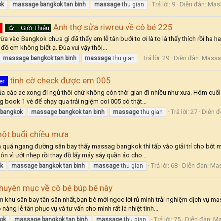
Trả lời: 9
Diễn đàn:
Mas
ok
massage
bangkok
tan
binh
massage
thu gian
Anh thợ sửa riwreu về cô bé 225
Giới Thiệu
a vào Bangkok chưa gì đã thấy em lễ tân bưởi to ơi là to là thấy thích rồi ha ha.
 đồ em không biết ạ. Đùa vui vậy thôi...
Trả lời: 29
Diễn đàn:
Massa
massage
bangkok
tan
binh
massage
thu gian
tình cờ check được em 005
er
của các ae xong đi ngủ thôi chứ không còn thời gian đi nhiều như xưa. Hôm cuối
g book 1 vé để chạy qua trải ngiệm coi 005 có thật...
Trả lời: 27
Diễn đ
bangkok
massage
bangkok
tan
binh
massage
thu gian
ột buổi chiều mưa
ớn quá ngang đường sân bay thấy massag bangkok thì tấp vào giải trí cho bớt 
uôn vì ướt nhẹp rồi thay đồ lấy máy sáy quần áo cho...
Trả lời: 68
Diễn đàn:
Mas
k
massage
bangkok
tan
binh
massage
thu gian
huyên mục về cô bé búp bê này
ần khu sân bay tân sân nhất,bạn bè mới ngoc lời rủ mình trải nghiệm dịch vụ ma
ng lễ tân phục vụ và tư vấn cho mình rất là nhiệt tình...
Trả lời: 75
Diễn đàn:
Ma
ok
massage
bangkok
tan
binh
massage
thu gian