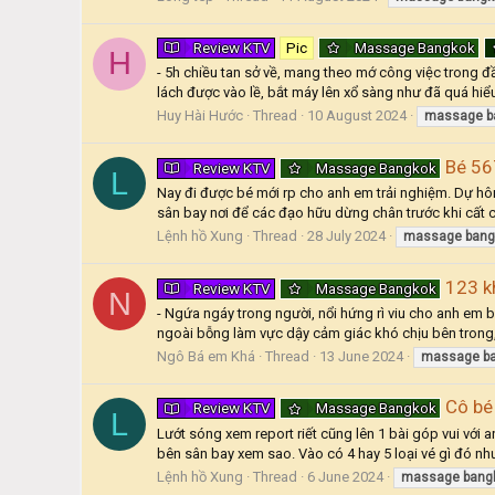
Review KTV
Pic
Massage Bangkok
H
- 5h chiều tan sở về, mang theo mớ công việc trong đ
lách được vào lề, bắt máy lên xổ sàng như đã quá hiểu
Huy Hài Hước
Thread
10 August 2024
massage
b
Bé 56
Review KTV
Massage Bangkok
L
Nay đi được bé mới rp cho anh em trải nghiệm. Dự hôm
sân bay nơi để các đạo hữu dừng chân trước khi cất 
Lệnh hồ Xung
Thread
28 July 2024
massage
bang
123 kh
Review KTV
Massage Bangkok
N
- Ngứa ngáy trong người, nổi hứng rì viu cho anh em
ngoài bỗng làm vực dậy cảm giác khó chịu bên tron
Ngô Bá em Khá
Thread
13 June 2024
massage
b
Cô bé
Review KTV
Massage Bangkok
L
Lướt sóng xem report riết cũng lên 1 bài góp vui với a
bên sân bay xem sao. Vào có 4 hay 5 loại vé gì đó nh
Lệnh hồ Xung
Thread
6 June 2024
massage
bang