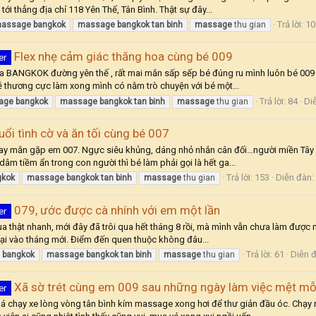
ới thẳng địa chỉ 118 Yên Thế, Tân Bình. Thật sự đây...
Trả lời: 10
assage
bangkok
massage
bangkok
tan
binh
massage
thu gian
Flex nhẹ cảm giác thăng hoa cùng bé 009
er
ua BANGKOK đường yên thế , rất mai mắn sấp sếp bé đúng ru mình luôn bé 009 
ễ thương cực làm xong mình có nằm trò chuyện với bé một...
Trả lời: 84
Di
age
bangkok
massage
bangkok
tan
binh
massage
thu gian
ổi tình cờ và ăn tối cùng bé 007
ay mắn gặp em 007. Ngực siêu khủng, dáng nhỏ nhắn cân đối…người miền Tây v
 dâm tiềm ẩn trong con người thì bé làm phải gọi là hết ga...
Trả lời: 153
Diễn đàn:
gkok
massage
bangkok
tan
binh
massage
thu gian
079, ước được cà nhính với em một lần
er
a thật nhanh, mới đây đã trôi qua hết tháng 8 rồi, mà mình vẫn chưa làm được 
u lại vào tháng mới. Điểm đến quen thuộc không đâu...
Trả lời: 61
Diễn 
bangkok
massage
bangkok
tan
binh
massage
thu gian
Xã sờ trét cùng em 009 sau những ngày làm việc mệt mỗ
er
quá chạy xe lòng vòng tân bình kím massage xong hơi để thư giản đầu óc. Ch