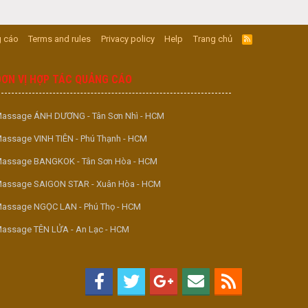
 cáo
Terms and rules
Privacy policy
Help
Trang chủ
R
S
S
ĐƠN VỊ HỢP TÁC QUẢNG CÁO
assage ÁNH DƯƠNG - Tân Sơn Nhì - HCM
assage VINH TIÊN - Phú Thạnh - HCM
assage BANGKOK - Tân Sơn Hòa - HCM
assage SAIGON STAR - Xuân Hòa - HCM
assage NGỌC LAN - Phú Thọ - HCM
assage TÊN LỬA - An Lạc - HCM