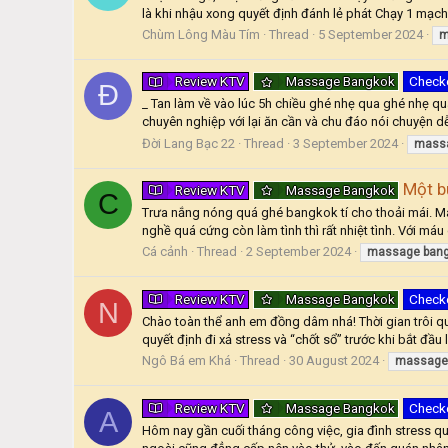
là khi nhậu xong quyết định đánh lẻ phát Chạy 1 mạch t
Chùm Lông Màu Tím
Thread
5 September 2024
m
Review KTV
Massage Bangkok
Check
Đ
_ Tan làm về vào lúc 5h chiều ghé nhẹ qua ghé nhẹ q
chuyên nghiệp với lại ăn cần và chu đáo nói chuyện d
Đời Lang Bạc 22
Thread
3 September 2024
mass
Một bu
Review KTV
Massage Bangkok
C
Trưa nắng nóng quá ghé bangkok tí cho thoải mái. M
nghề quá cứng còn làm tình thì rất nhiệt tình. Với máu
Cá cảnh
Thread
2 September 2024
massage
ban
Review KTV
Massage Bangkok
Check
N
Chào toàn thể anh em đồng dâm nhá! Thời gian trôi qu
quyết định đi xả stress và “chốt sổ” trước khi bắt đầ
Ngô Bá em Khá
Thread
30 August 2024
massage
Review KTV
Massage Bangkok
Check
A
Hôm nay gần cuối tháng công việc, gia đình stress 