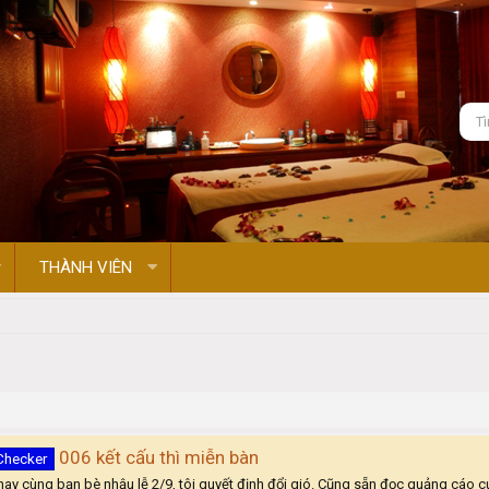
THÀNH VIÊN
006 kết cấu thì miễn bàn
Checker
ay cùng bạn bè nhậu lễ 2/9, tôi quyết định đổi gió. Cũng sẵn đọc quảng cáo c