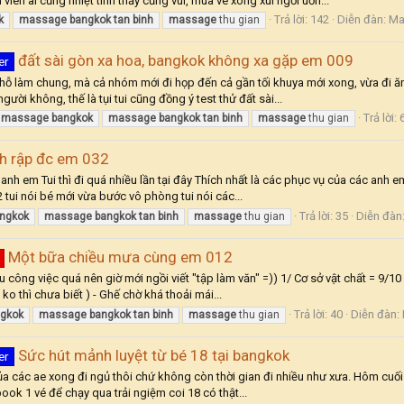
ên ai cũng nhiệt tình thấy cũng vui, mua vé xong xui ngồi uốn...
Trả lời: 142
Diễn đàn:
Ma
k
massage
bangkok
tan
binh
massage
thu gian
đất sài gòn xa hoa, bangkok không xa gặp em 009
er
ỗ làm chung, mà cả nhóm mới đi họp đến cả gần tối khuya mới xong, vừa đi ăn 
ời không, thế là tụi tui cũng đồng ý test thử đất sài...
Trả lời: 
massage
bangkok
massage
bangkok
tan
binh
massage
thu gian
nh rập đc em 032
anh em Tui thì đi quá nhiều lần tại đây Thích nhất là các phục vụ của các anh e
tui nói bé mới vừa bước vô phòng tui nói các...
Trả lời: 35
Diễn đàn
ngkok
massage
bangkok
tan
binh
massage
thu gian
Một bữa chiều mưa cùng em 012
bu công việc quá nên giờ mới ngồi viết "tập làm văn" =)) 1/ Cơ sở vật chất = 9/10
o thì chưa biết ) - Ghế chờ khá thoải mái...
Trả lời: 40
Diễn đàn:
gkok
massage
bangkok
tan
binh
massage
thu gian
Sức hút mảnh luyệt từ bé 18 tại bangkok
er
ủa các ae xong đi ngủ thôi chứ không còn thời gian đi nhiều như xưa. Hôm cuối
ook 1 vé để chạy qua trải ngiệm coi 18 có thật...