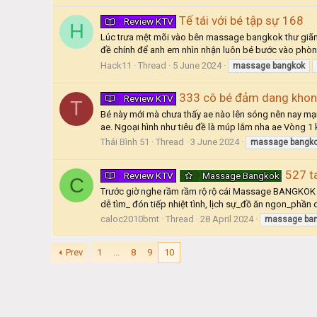
Tế tái với bé tập sự 168
Review KTV
H
Lúc trưa mệt mõi vào bên massage bangkok thư giãn. 
đề chính để anh em nhìn nhận luôn bé bước vào phòng t
Hack11
Thread
5 June 2024
massage
bangkok
333 cô bé đảm dang khon
Review KTV
T
Bé này mới mà chưa thấy ae nào lên sóng nên nay mạn
ae. Ngoại hình như tiêu đề là múp lắm nha ae Vòng 1 
Thái Bình 51
Thread
3 June 2024
massage
bangk
527 t
Review KTV
Massage Bangkok
C
Trước giờ nghe rầm rầm rộ rộ cái Massage BANGKOK cũng
dễ tìm_ đón tiếp nhiệt tình, lịch sự_đồ ăn ngon_phần 
caloc2010bmt
Thread
28 April 2024
massage
ba
Prev
1
...
8
9
10