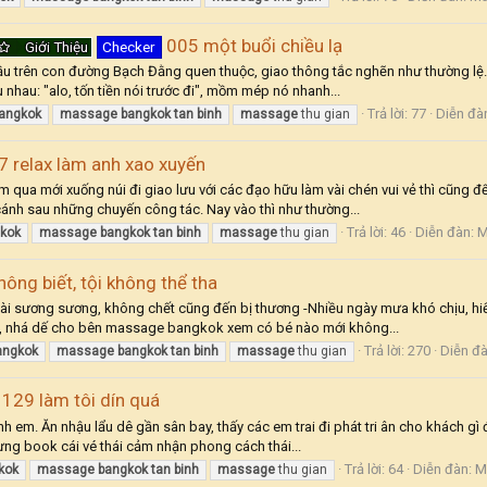
005 một buổi chiều lạ
Giới Thiệu
Checker
ầu trên con đường Bạch Đằng quen thuộc, giao thông tắc nghẽn như thường lệ. N
 nhau: "alo, tốn tiền nói trước đi", mồm mép nó nhanh...
Trả lời: 77
Diễn đà
angkok
massage
bangkok
tan
binh
massage
thu gian
7 relax làm anh xao xuyến
 qua mới xuống núi đi giao lưu với các đạo hữu làm vài chén vui vẻ thì cũng 
cánh sau những chuyến công tác. Nay vào thì như thường...
Trả lời: 46
Diễn đàn:
M
kok
massage
bangkok
tan
binh
massage
thu gian
ông biết, tội không thể tha
 bài sương sương, không chết cũng đến bị thương -Nhiều ngày mưa khó chịu, hi
g, nhá dế cho bên massage bangkok xem có bé nào mới không...
Trả lời: 270
Diễn đ
angkok
massage
bangkok
tan
binh
massage
thu gian
 129 làm tôi dín quá
nh em. Ăn nhậu lẩu dê gần sân bay, thấy các em trai đi phát tri ân cho khách gì 
ưng book cái vé thái cảm nhận phong cách thái...
Trả lời: 64
Diễn đàn:
M
kok
massage
bangkok
tan
binh
massage
thu gian