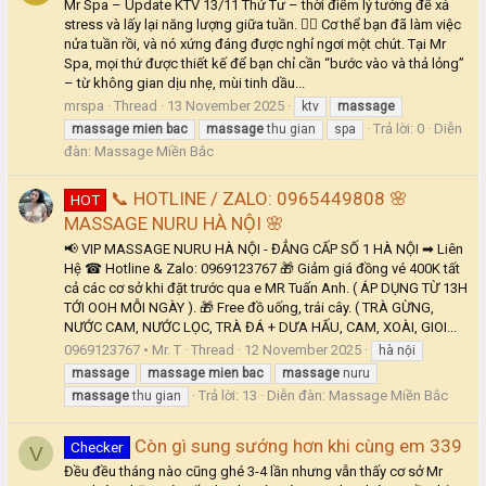
Mr Spa – Update KTV 13/11 Thứ Tư – thời điểm lý tưởng để xả
stress và lấy lại năng lượng giữa tuần. 💆‍♀️ Cơ thể bạn đã làm việc
nửa tuần rồi, và nó xứng đáng được nghỉ ngơi một chút. Tại Mr
Spa, mọi thứ được thiết kế để bạn chỉ cần “bước vào và thả lỏng”
– từ không gian dịu nhẹ, mùi tinh dầu...
mrspa
Thread
13 November 2025
ktv
massage
Trả lời: 0
Diễn
massage
mien
bac
massage
thu gian
spa
đàn:
Massage Miền Bắc
📞 HOTLINE / ZALO: 0965449808 🌸
HOT
MASSAGE NURU HÀ NỘI 🌸
📢 VIP MASSAGE NURU HÀ NỘI - ĐẲNG CẤP SỐ 1 HÀ NỘI ➡ Liên
Hệ ☎ Hotline & Zalo: 0969123767 🎁 Giảm giá đồng vé 400K tất
cả các cơ sở khi đặt trước qua e MR Tuấn Anh. ( ÁP DỤNG TỪ 13H
TỚI OOH MỖI NGÀY ). 🎁 Free đồ uống, trái cây. ( TRÀ GỪNG,
NƯỚC CAM, NƯỚC LỌC, TRÀ ĐÁ + DƯA HẤU, CAM, XOÀI, GIOI...
0969123767 • Mr. T
Thread
12 November 2025
hà nội
massage
massage
mien
bac
massage
nuru
Trả lời: 13
Diễn đàn:
Massage Miền Bắc
massage
thu gian
Còn gì sung sướng hơn khi cùng em 339
Checker
V
Đều đều tháng nào cũng ghé 3-4 lần nhưng vẫn thấy cơ sở Mr