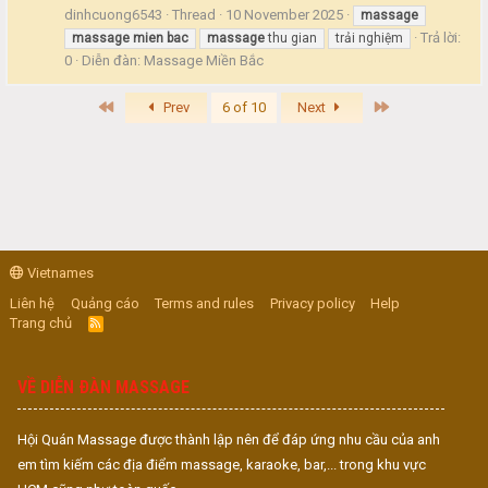
dinhcuong6543
Thread
10 November 2025
massage
Trả lời:
massage
mien
bac
massage
thu gian
trải nghiệm
0
Diễn đàn:
Massage Miền Bắc
First
Last
Prev
6 of 10
Next
Vietnames
Liên hệ
Quảng cáo
Terms and rules
Privacy policy
Help
Trang chủ
R
S
S
VỀ DIỄN ĐÀN MASSAGE
Hội Quán Massage được thành lập nên để đáp ứng nhu cầu của anh
em tìm kiếm các địa điểm massage, karaoke, bar,... trong khu vực