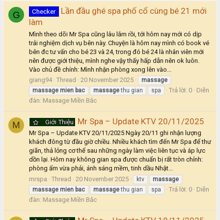
Lần đầu ghé spa phố cổ cùng bé 21 mới
Checker
G
làm
Mình theo dõi Mr Spa cũng lâu lắm rồi, tới hôm nay mới có dịp
trải nghiệm dịch vụ bên này. Chuyện là hôm nay mình có book vé
bên đc tư vấn cho bé 23 và 24, trong đó bé 24 là nhân viên mới
nên được giới thiệu, mình nghe vậy thấy hấp dẫn nên ok luôn.
Vào chủ đề chính: Mình nhận phòng xong lên vào...
giang94
Thread
20 November 2025
massage
Trả lời: 0
Diễn
massage
mien
bac
massage
thu gian
spa
đàn:
Massage Miền Bắc
Mr Spa – Update KTV 20/11/2025
Giới Thiệu
M
Mr Spa – Update KTV 20/11/2025 Ngày 20/11 ghi nhận lượng
khách đông từ đầu giờ chiều. Nhiều khách tìm đến Mr Spa để thư
giãn, thả lỏng cơ thể sau những ngày làm việc liên tục và áp lực
dồn lại. Hôm nay không gian spa được chuẩn bị rất tròn chỉnh:
phòng ấm vừa phải, ánh sáng mềm, tinh dầu Nhật...
mrspa
Thread
20 November 2025
ktv
massage
Trả lời: 0
Diễn
massage
mien
bac
massage
thu gian
spa
đàn:
Massage Miền Bắc