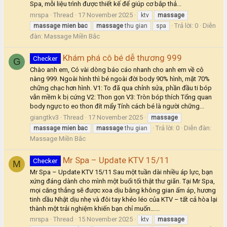
Spa, mỗi liệu trình được thiết kế để giúp cơ bắp thả...
mrspa
Thread
17 November 2025
ktv
massage
Trả lời: 0
Diễn
massage
mien
bac
massage
thu gian
spa
đàn:
Massage Miền Bắc
Khám phá cô bé dễ thương 999
Checker
G
Chào anh em, Có vài dòng báo cáo nhanh cho anh em về cô
nàng 999. Ngoài hình thì bé ngoài đời body 90% hình, mặt 70%
chững chạc hơn hình. V1: To đã qua chỉnh sửa, phần đầu ti bóp
vẫn mềm k bị cứng V2: Thon gọn V3: Tròn bóp thích Tổng quan
body ngực to eo thon đít mẩy Tính cách bé là người chững...
giangtkv3
Thread
17 November 2025
massage
Trả lời: 0
Diễn đàn:
massage
mien
bac
massage
thu gian
Massage Miền Bắc
Mr Spa – Update KTV 15/11
Checker
M
Mr Spa – Update KTV 15/11 Sau một tuần dài nhiều áp lực, bạn
xứng đáng dành cho mình một buổi tối thật thư giãn. Tại Mr Spa,
mọi căng thẳng sẽ được xoa dịu bằng không gian ấm áp, hương
tinh dầu Nhật dịu nhẹ và đôi tay khéo léo của KTV – tất cả hòa lại
thành một trải nghiệm khiến bạn chỉ muốn…...
mrspa
Thread
15 November 2025
ktv
massage