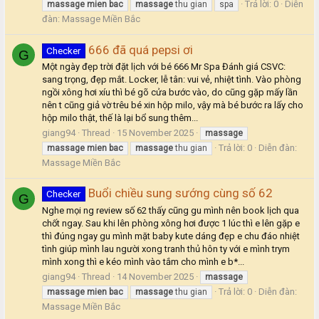
Trả lời: 0
Diễn
massage
mien
bac
massage
thu gian
spa
đàn:
Massage Miền Bắc
666 đã quá pepsi ơi
Checker
G
Một ngày đẹp trời đặt lịch với bé 666 Mr Spa Đánh giá CSVC:
sang trọng, đẹp mắt. Locker, lễ tân: vui vẻ, nhiệt tình. Vào phòng
ngồi xông hơi xíu thì bé gõ cửa bước vào, do cũng gặp mấy lần
nên t cũng giả vờ trêu bé xin hộp milo, vậy mà bé bước ra lấy cho
hộp milo thật, thế là lại bổ sung thêm...
giang94
Thread
15 November 2025
massage
Trả lời: 0
Diễn đàn:
massage
mien
bac
massage
thu gian
Massage Miền Bắc
Buổi chiều sung sướng cùng số 62
Checker
G
Nghe mọi ng review số 62 thấy cũng gu mình nên book lịch qua
chốt ngay. Sau khi lên phòng xông hơi được 1 lúc thì e lên gặp e
thì đúng ngay gu mình mặt baby kute dáng đẹp e chu đáo nhiệt
tình giúp mình lau người xong tranh thủ hôn ty với e mình trym
mình xong thì e kéo mình vào tắm cho mình e b*...
giang94
Thread
14 November 2025
massage
Trả lời: 0
Diễn đàn:
massage
mien
bac
massage
thu gian
Massage Miền Bắc