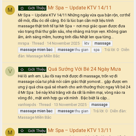
Mr Spa – Update KTV 14/11
Giới Thiệu
M
Mr Spa – Update KTV 14/11 Những ngày vừa qua bận rộn, cơ thể
dễ mỏi, đầu óc dễ căng. Đó là lúc bạn cần một liệu trình
massage thật tinh tế tại Mr Spa – nơi mọi giác quan được đưa
vào trạng thái thư giãn sâu, nhẹ nhàng mà trọn vẹn. Không gian
ấm, ánh sáng mềm, hương tinh dầu Nhật len qua từng...
mrspa
Thread
14 November 2025
ktv
massage
Trả lời: 0
Diễn
massage
mien
bac
massage
thu gian
spa
đàn:
Massage Miền Bắc
Quá Sướng Với Bé 24 Ngày Mưa
Giới Thiệu
V
Hé lô anh em. Lâu rồi nay mới được đi massage, trốn vợ đi
massage của tui phải nói cảm giác thật yomost… gặp được em
ưng ý quá chia quả sẻ nhanh cho anh thưởng thức ngay Về bé 24
ở Mr Spa : bé này khá trắng với da rất là mềm mại, vòng nào ra
vòng đó , mặt xinh hợp gu với mình . Đặc biệt là cặp...
vanhiepds
Thread
13 November 2025
massage
Trả lời: 0
Diễn đàn:
massage
mien
bac
massage
thu gian
Massage Miền Bắc
Mr Spa – Update KTV 13/11
Giới Thiệu
M