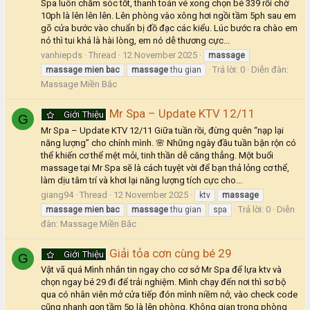
Spa luôn chăm sóc tốt, thanh toán vé xong chọn bé 339 rồi chờ
10ph là lên lên lên. Lên phòng vào xông hơi ngồi tầm 5ph sau em
gõ cửa bước vào chuẩn bị đồ đạc các kiểu. Lúc bước ra chào em
nó thì tui khá là hài lòng, em nó dễ thương cực...
vanhiepds
Thread
12 November 2025
massage
Trả lời: 0
Diễn đàn:
massage
mien
bac
massage
thu gian
Massage Miền Bắc
Mr Spa – Update KTV 12/11
Giới Thiệu
G
Mr Spa – Update KTV 12/11 Giữa tuần rồi, đừng quên “nạp lại
năng lượng” cho chính mình. 🌸 Những ngày đầu tuần bận rộn có
thể khiến cơ thể mệt mỏi, tinh thần dễ căng thẳng. Một buổi
massage tại Mr Spa sẽ là cách tuyệt vời để bạn thả lỏng cơ thể,
làm dịu tâm trí và khơi lại năng lượng tích cực cho...
giang94
Thread
12 November 2025
ktv
massage
Trả lời: 0
Diễn
massage
mien
bac
massage
thu gian
spa
đàn:
Massage Miền Bắc
Giải tỏa cơn cùng bé 29
Giới Thiệu
G
Vật vã quá Mình nhắn tin ngay cho cơ sở Mr Spa để lựa ktv và
chọn ngay bé 29 đi để trải nghiệm. Mình chạy đến nơi thì sơ bộ
qua có nhân viên mở cửa tiếp đón mình niềm nở, vào check code
cũng nhanh gọn tầm 5p là lên phòng. Không gian trong phòng