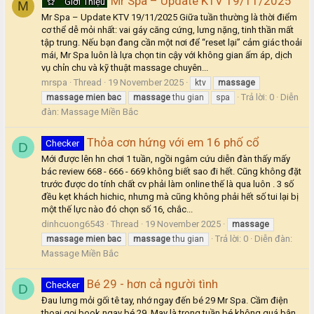
Mr Spa – Update KTV 19/11/2025
Giới Thiệu
M
Mr Spa – Update KTV 19/11/2025 Giữa tuần thường là thời điểm
cơ thể dễ mỏi nhất: vai gáy căng cứng, lưng nặng, tinh thần mất
tập trung. Nếu bạn đang cần một nơi để “reset lại” cảm giác thoải
mái, Mr Spa luôn là lựa chọn tin cậy với không gian ấm áp, dịch
vụ chỉn chu và kỹ thuật massage chuyên...
mrspa
Thread
19 November 2025
ktv
massage
Trả lời: 0
Diễn
massage
mien
bac
massage
thu gian
spa
đàn:
Massage Miền Bắc
Thỏa cơn hứng với em 16 phố cổ
Checker
D
Mới được lên hn chơi 1 tuần, ngồi ngâm cứu diễn đàn thấy mấy
bác review 668 - 666 - 669 không biết sao đi hết. Cũng không đặt
trước được do tính chất cv phải làm online thế là qua luôn . 3 số
đều kẹt khách hichic, nhưng mà cũng không phải hết số tui lại bị
một thế lực nào đó chọn số 16, chắc...
dinhcuong6543
Thread
19 November 2025
massage
Trả lời: 0
Diễn đàn:
massage
mien
bac
massage
thu gian
Massage Miền Bắc
Bé 29 - hơn cả người tình
Checker
D
Đau lưng mỏi gối tê tay, nhớ ngay đến bé 29 Mr Spa. Cầm điện
thoại gọi book ngay bé 29. May là trong tuần bé không quá bận.