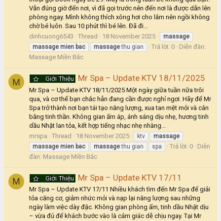
Vẫn đúng giờ đến nơi, vì đã gọi trước nên đến nơi là được dẫn lên
phòng ngay. Mình không thích xông hơi cho lắm nên ngồi không
chờ bé luôn. Sau 10 phút thì bé lên. Đã đi...
dinhcuong6543
Thread
18 November 2025
massage
Trả lời: 0
Diễn đàn:
massage
mien
bac
massage
thu gian
Massage Miền Bắc
Mr Spa – Update KTV 18/11/2025
Giới Thiệu
M
Mr Spa – Update KTV 18/11/2025 Một ngày giữa tuần nữa trôi
qua, và cơ thể bạn chắc hẳn đang cần được nghỉ ngơi. Hãy để Mr
Spa trở thành nơi bạn tái tạo năng lượng, xua tan mệt mỏi và cân
bằng tinh thần. Không gian ấm áp, ánh sáng dịu nhẹ, hương tinh
dầu Nhật lan tỏa, kết hợp tiếng nhạc nhẹ nhàng...
mrspa
Thread
18 November 2025
ktv
massage
Trả lời: 0
Diễn
massage
mien
bac
massage
thu gian
spa
đàn:
Massage Miền Bắc
Mr Spa – Update KTV 17/11
Giới Thiệu
M
Mr Spa – Update KTV 17/11 Nhiều khách tìm đến Mr Spa để giải
tỏa căng cơ, giảm nhức mỏi và nạp lại năng lượng sau những
ngày làm việc dày đặc. Không gian phòng ấm, tinh dầu Nhật dịu
– vừa đủ để khách bước vào là cảm giác dễ chịu ngay. Tại Mr