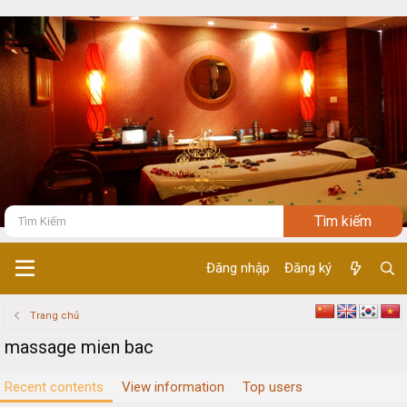
Đăng nhập
Đăng ký
Trang chủ
massage mien bac
Recent contents
View information
Top users