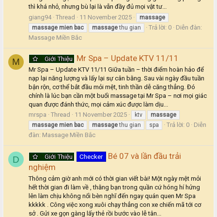
thì khá nhỏ, nhưng bù lại là vẫn đầy đủ mọi vật tư...
giang94
Thread
11 November 2025
massage
Trả lời: 0
Diễn đàn:
massage
mien
bac
massage
thu gian
Massage Miền Bắc
Mr Spa – Update KTV 11/11
Giới Thiệu
M
Mr Spa – Update KTV 11/11 Giữa tuần – thời điểm hoàn hảo để
nạp lại năng lượng và lấy lại sự cân bằng. Sau vài ngày đầu tuần
bận rộn, cơ thể bắt đầu mỏi mệt, tinh thần dễ căng thẳng. Đó
chính là lúc bạn cần một buổi massage tại Mr Spa – nơi mọi giác
quan được đánh thức, mọi cảm xúc được làm dịu...
mrspa
Thread
11 November 2025
ktv
massage
Trả lời: 0
Diễn
massage
mien
bac
massage
thu gian
spa
đàn:
Massage Miền Bắc
Bé 07 và lần đầu trải
Giới Thiệu
Checker
D
nghiệm
Thông cảm giờ anh mới có thời gian viết bài! Một ngày mệt mỏi
hết thời gian đi làm về , thằng bạn trong quần cứ hóng hí hửng
lên làm chịu không nổi bèn nghĩ đến ngay quán quen Mr Spa
kkkkk . Công việc xong xuôi chạy thẳng con xe chiến mã tới cơ
sở . Gửi xe gọn gàng lấy thẻ rồi bước vào lễ tân...