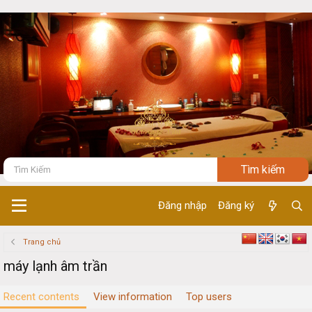
Đăng nhập
Đăng ký
Trang chủ
máy lạnh âm trần
Recent contents
View information
Top users