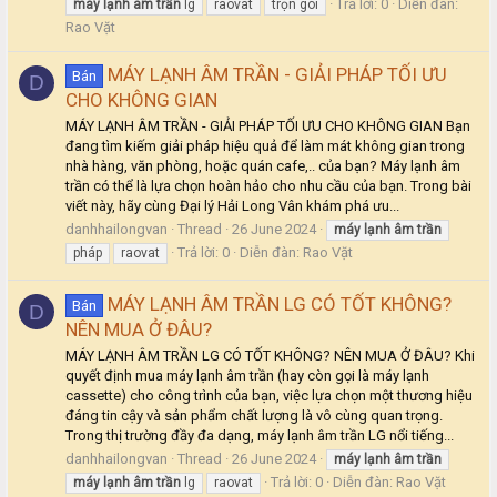
Trả lời: 0
Diễn đàn:
máy
lạnh
âm
trần
lg
raovat
trọn gói
Rao Vặt
MÁY LẠNH ÂM TRẦN - GIẢI PHÁP TỐI ƯU
Bán
D
CHO KHÔNG GIAN
MÁY LẠNH ÂM TRẦN - GIẢI PHÁP TỐI ƯU CHO KHÔNG GIAN Bạn
đang tìm kiếm giải pháp hiệu quả để làm mát không gian trong
nhà hàng, văn phòng, hoặc quán cafe,.. của bạn? Máy lạnh âm
trần có thể là lựa chọn hoàn hảo cho nhu cầu của bạn. Trong bài
viết này, hãy cùng Đại lý Hải Long Vân khám phá ưu...
danhhailongvan
Thread
26 June 2024
máy
lạnh
âm
trần
Trả lời: 0
Diễn đàn:
Rao Vặt
pháp
raovat
MÁY LẠNH ÂM TRẦN LG CÓ TỐT KHÔNG?
Bán
D
NÊN MUA Ở ĐÂU?
MÁY LẠNH ÂM TRẦN LG CÓ TỐT KHÔNG? NÊN MUA Ở ĐÂU? Khi
quyết định mua máy lạnh âm trần (hay còn gọi là máy lạnh
cassette) cho công trình của bạn, việc lựa chọn một thương hiệu
đáng tin cậy và sản phẩm chất lượng là vô cùng quan trọng.
Trong thị trường đầy đa dạng, máy lạnh âm trần LG nổi tiếng...
danhhailongvan
Thread
26 June 2024
máy
lạnh
âm
trần
Trả lời: 0
Diễn đàn:
Rao Vặt
máy
lạnh
âm
trần
lg
raovat