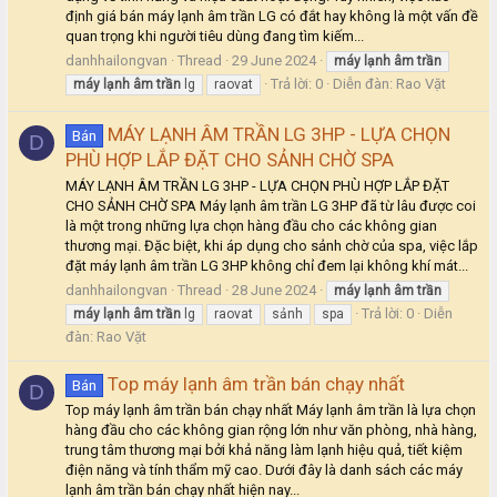
định giá bán máy lạnh âm trần LG có đắt hay không là một vấn đề
quan trọng khi người tiêu dùng đang tìm kiếm...
danhhailongvan
Thread
29 June 2024
máy
lạnh
âm
trần
Trả lời: 0
Diễn đàn:
Rao Vặt
máy
lạnh
âm
trần
lg
raovat
MÁY LẠNH ÂM TRẦN LG 3HP - LỰA CHỌN
Bán
D
PHÙ HỢP LẮP ĐẶT CHO SẢNH CHỜ SPA
MÁY LẠNH ÂM TRẦN LG 3HP - LỰA CHỌN PHÙ HỢP LẮP ĐẶT
CHO SẢNH CHỜ SPA Máy lạnh âm trần LG 3HP đã từ lâu được coi
là một trong những lựa chọn hàng đầu cho các không gian
thương mại. Đặc biệt, khi áp dụng cho sảnh chờ của spa, việc lắp
đặt máy lạnh âm trần LG 3HP không chỉ đem lại không khí mát...
danhhailongvan
Thread
28 June 2024
máy
lạnh
âm
trần
Trả lời: 0
Diễn
máy
lạnh
âm
trần
lg
raovat
sảnh
spa
đàn:
Rao Vặt
Top máy lạnh âm trần bán chạy nhất
Bán
D
Top máy lạnh âm trần bán chạy nhất Máy lạnh âm trần là lựa chọn
hàng đầu cho các không gian rộng lớn như văn phòng, nhà hàng,
trung tâm thương mại bởi khả năng làm lạnh hiệu quả, tiết kiệm
điện năng và tính thẩm mỹ cao. Dưới đây là danh sách các máy
lạnh âm trần bán chạy nhất hiện nay...