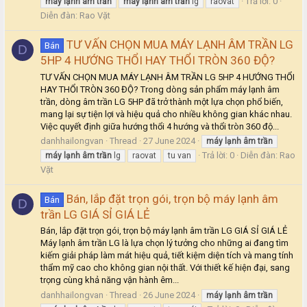
Trả lời: 0
máy
lạnh
âm
trần
máy
lạnh
âm
trần
lg
raovat
Diễn đàn:
Rao Vặt
TƯ VẤN CHỌN MUA MÁY LẠNH ÂM TRẦN LG
Bán
D
5HP 4 HƯỚNG THỔI HAY THỔI TRÒN 360 ĐỘ?
TƯ VẤN CHỌN MUA MÁY LẠNH ÂM TRẦN LG 5HP 4 HƯỚNG THỔI
HAY THỔI TRÒN 360 ĐỘ? Trong dòng sản phẩm máy lạnh âm
trần, dòng âm trần LG 5HP đã trở thành một lựa chọn phổ biến,
mang lại sự tiện lợi và hiệu quả cho nhiều không gian khác nhau.
Việc quyết định giữa hướng thổi 4 hướng và thổi tròn 360 độ...
danhhailongvan
Thread
27 June 2024
máy
lạnh
âm
trần
Trả lời: 0
Diễn đàn:
Rao
máy
lạnh
âm
trần
lg
raovat
tu van
Vặt
Bán, lắp đặt trọn gói, trọn bộ máy lạnh âm
Bán
D
trần LG GIÁ SỈ GIÁ LẺ
Bán, lắp đặt trọn gói, trọn bộ máy lạnh âm trần LG GIÁ SỈ GIÁ LẺ
Máy lạnh âm trần LG là lựa chọn lý tưởng cho những ai đang tìm
kiếm giải pháp làm mát hiệu quả, tiết kiệm diện tích và mang tính
thẩm mỹ cao cho không gian nội thất. Với thiết kế hiện đại, sang
trọng cùng khả năng vận hành êm...
danhhailongvan
Thread
26 June 2024
máy
lạnh
âm
trần