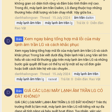
không gian có diện tích rộng và đảm bảo tính thẩm mỹ cao.
Trong đó, máy lạnh âm trần Daikin, LG đang thuộc top những
thương hiệu chất lượng và bán chạy nhất. Vậy giữa ba...
danhhailongvan
Thread
15 July 2024
âm
trần
daikin
Trả lời: 0
Diễn đàn:
máy
lạnh
âm
trần
máy
lạnh
âm
trần
lg
Rao Vặt
Xem ngay bảng tổng hợp mã lỗi của máy
Bán
D
lạnh âm trần LG và cách khắc phục
Xem ngay bảng tổng hợp mã lỗi của máy lạnh âm trần LG và cách
khắc phục Trong bài viết dưới đây, Điện lạnh Hải Long Vân sẽ tìm
hiểu về các mã lỗi thường gặp trên máy lạnh âm trần LG và những
bước giải quyết để bạn có thể tự xử lý một số sự cố đơn giản
hoặc biết cách liên hệ với các chuyên...
danhhailongvan
Thread
15 July 2024
máy
lạnh
âm
trần
Trả lời: 0
Diễn đàn:
Rao Vặt
máy
lạnh
âm
trần
lg
raovat
GIÁ CÁC LOẠI MÁY LẠNH ÂM TRẦN LG CÓ
Bán
D
ĐẮT KHÔNG?
GIÁ CÁC LOẠI MÁY LẠNH ÂM TRẦN LG CÓ ĐẮT KHÔNG? Trên thị
trường thiết bị làm mát, máy lạnh âm trần LG nổi tiếng với sự đa
dạng về tính năng và hiệu suất hoạt động. Tuy nhiên, việc xác