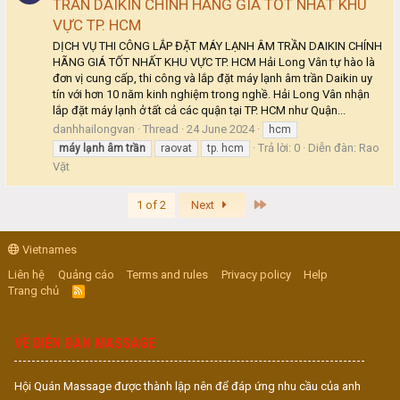
TRẦN DAIKIN CHÍNH HÃNG GIÁ TỐT NHẤT KHU
VỰC TP. HCM
DỊCH VỤ THI CÔNG LẮP ĐẶT MÁY LẠNH ÂM TRẦN DAIKIN CHÍNH
HÃNG GIÁ TỐT NHẤT KHU VỰC TP. HCM Hải Long Vân tự hào là
đơn vị cung cấp, thi công và lắp đặt máy lạnh âm trần Daikin uy
tín với hơn 10 năm kinh nghiệm trong nghề. Hải Long Vân nhận
lắp đặt máy lạnh ở tất cả các quận tại TP. HCM như Quận...
danhhailongvan
Thread
24 June 2024
hcm
Trả lời: 0
Diễn đàn:
Rao
máy
lạnh
âm
trần
raovat
tp. hcm
Vặt
Last
1 of 2
Next
Vietnames
Liên hệ
Quảng cáo
Terms and rules
Privacy policy
Help
Trang chủ
R
S
S
VỀ DIỄN ĐÀN MASSAGE
Hội Quán Massage được thành lập nên để đáp ứng nhu cầu của anh