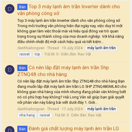
Top 3 máy lạnh âm trần Inverter dành cho
Bán
D
văn phòng công sở
Top 3 máy lạnh âm trần Inverter dành cho văn phòng công sở
Trong môi trường văn phòng hiện đại ngày nay, việc duy trì một
không gian làm việc thoải mái và hiệu quả đóng vai trò quan
trọng trong sự thành công của mọi doanh nghiệp. Với khả năng
điều chỉnh nhiệt độ một cách hiệu quả và tiết kiệm...
danhhailongvan
Thread
19 July 2024
máy
lạnh
âm
trần
Trả lời: 0
Diễn đàn:
Rao Vặt
raovat
top
Có nên lắp đặt máy lạnh âm trần 5hp
Bán
D
ZTNQ48 cho nhà hàng
Có nên lắp đặt máy lạnh âm trần 5hp ZTNQ48 cho nhà hàng Bạn
đang muốn lắp đặt máy lạnh âm trần LG 5HP ZTNQ48GMLA0 cho
không gian nhà hàng của mình nhưng đang phân vân không biết
nó có phù hợp hay không? Hải Long Vân sẽ giúp bạn giải quyết
nỗi phân vân này bằng bài viết dưới đây 1. Giới...
danhhailongvan
Thread
17 July 2024
máy
lạnh
âm
trần
Trả lời: 0
Diễn đàn:
Rao Vặt
nha hang
raovat
Đánh giá chất lượng máy lạnh âm trần LG
Bán
D