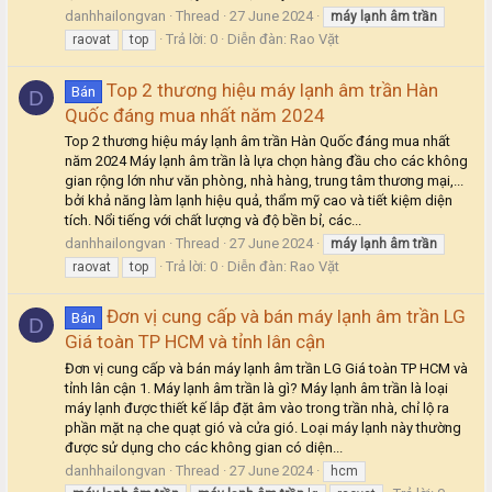
danhhailongvan
Thread
27 June 2024
máy
lạnh
âm
trần
Trả lời: 0
Diễn đàn:
Rao Vặt
raovat
top
Top 2 thương hiệu máy lạnh âm trần Hàn
Bán
D
Quốc đáng mua nhất năm 2024
Top 2 thương hiệu máy lạnh âm trần Hàn Quốc đáng mua nhất
năm 2024 Máy lạnh âm trần là lựa chọn hàng đầu cho các không
gian rộng lớn như văn phòng, nhà hàng, trung tâm thương mại,...
bởi khả năng làm lạnh hiệu quả, thẩm mỹ cao và tiết kiệm diện
tích. Nổi tiếng với chất lượng và độ bền bỉ, các...
danhhailongvan
Thread
27 June 2024
máy
lạnh
âm
trần
Trả lời: 0
Diễn đàn:
Rao Vặt
raovat
top
Đơn vị cung cấp và bán máy lạnh âm trần LG
Bán
D
Giá toàn TP HCM và tỉnh lân cận
Đơn vị cung cấp và bán máy lạnh âm trần LG Giá toàn TP HCM và
tỉnh lân cận 1. Máy lạnh âm trần là gì? Máy lạnh âm trần là loại
máy lạnh được thiết kế lắp đặt âm vào trong trần nhà, chỉ lộ ra
phần mặt nạ che quạt gió và cửa gió. Loại máy lạnh này thường
được sử dụng cho các không gian có diện...
danhhailongvan
Thread
27 June 2024
hcm