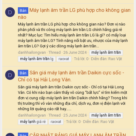
Máy lạnh âm trần LG phù hợp cho không gian
Bán
D
nào
Máy lạnh âm trần LG phù hợp cho không gian nào? Đơn vị nào
phân phối và thi công máy lạnh âm trần LG chính hãng giá rẻ
nhất? Mục lục: Tìm hiểu máy lạnh âm trần LG là gì? có mấy loại
máy lạnh âm trần LG? Tính năng nổi bật ưu, nhược của máy lạnh
âm trần LG? Gợi ý các dòng máy lạnh âm trần...
danhhailongvan
Thread
26 June 2024
máy
lạnh
âm
trần
Trả lời: 0
Diễn đàn:
Rao Vặt
máy
lạnh
âm
trần
lg
raovat
Săn giá máy lạnh âm trần Daikin cực sốc -
Bán
D
Chỉ có tại Hải Long Vân.
Săn giá máy lạnh âm trần Daikin cực sốc - Chỉ có tại Hải Long
Vân. Có khi nào bạn cảm thấy vô cùng “bất lực” vì tìm kiếm một
đơn vị cung cấp máy lạnh âm trần Daikin chính hãng? Trong khi
thị trường thì vô vàn những địa chỉ, dịch vụ, đơn vị điện lạnh với
những lời quảng cáo rất hay…...
danhhailongvan
Thread
25 June 2024
máy
lạnh
âm
trần
Trả lời: 0
Diễn đàn:
Rao Vặt
máy
lạnh
giá rẻ
raovat
CẬP NHẬT BẢNG GIÁ MÁY LẠNH ÂM TRẦN
Bán