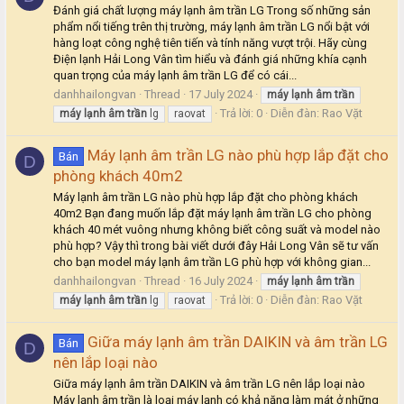
Đánh giá chất lượng máy lạnh âm trần LG Trong số những sản
phẩm nổi tiếng trên thị trường, máy lạnh âm trần LG nổi bật với
hàng loạt công nghệ tiên tiến và tính năng vượt trội. Hãy cùng
Điện lạnh Hải Long Vân tìm hiểu và đánh giá những khía cạnh
quan trọng của máy lạnh âm trần LG để có cái...
danhhailongvan
Thread
17 July 2024
máy
lạnh
âm
trần
Trả lời: 0
Diễn đàn:
Rao Vặt
máy
lạnh
âm
trần
lg
raovat
Máy lạnh âm trần LG nào phù hợp lắp đặt cho
Bán
D
phòng khách 40m2
Máy lạnh âm trần LG nào phù hợp lắp đặt cho phòng khách
40m2 Bạn đang muốn lắp đặt máy lạnh âm trần LG cho phòng
khách 40 mét vuông nhưng không biết công suất và model nào
phù hợp? Vậy thì trong bài viết dưới đây Hải Long Vân sẽ tư vấn
cho bạn model máy lạnh âm trần LG phù hợp với không gian...
danhhailongvan
Thread
16 July 2024
máy
lạnh
âm
trần
Trả lời: 0
Diễn đàn:
Rao Vặt
máy
lạnh
âm
trần
lg
raovat
Giữa máy lạnh âm trần DAIKIN và âm trần LG
Bán
D
nên lắp loại nào
Giữa máy lạnh âm trần DAIKIN và âm trần LG nên lắp loại nào
Máy lạnh âm trần là loại máy lạnh có khả năng làm mát ở những