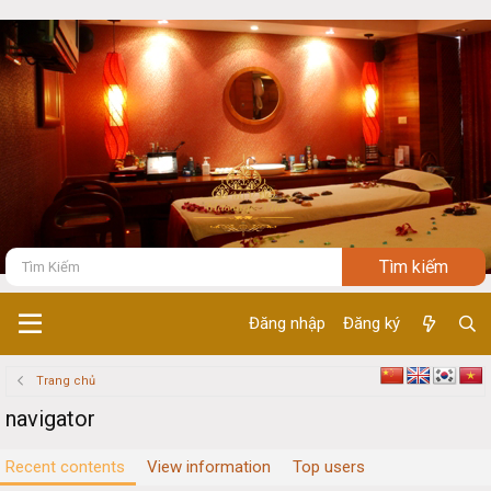
Đăng nhập
Đăng ký
Trang chủ
navigator
Recent contents
View information
Top users