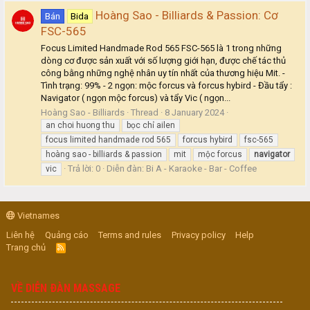
Hoàng Sao - Billiards & Passion: Cơ
Bán
Bida
FSC-565
Focus Limited Handmade Rod 565 FSC-565 là 1 trong những
dòng cơ được sản xuất với số lượng giới hạn, được chế tác thủ
công bằng những nghệ nhân uy tín nhất của thương hiệu Mit. -
Tình trạng: 99% - 2 ngọn: mộc forcus và forcus hybird - Đầu tẩy :
Navigator ( ngọn mộc forcus) và tẩy Vic ( ngọn...
Hoàng Sao - Billiards
Thread
8 January 2024
an choi huong thu
bọc chỉ ailen
focus limited handmade rod 565
forcus hybird
fsc-565
hoàng sao - billiards & passion
mit
mộc forcus
navigator
Trả lời: 0
Diễn đàn:
Bi A - Karaoke - Bar - Coffee
vic
Vietnames
Liên hệ
Quảng cáo
Terms and rules
Privacy policy
Help
Trang chủ
R
S
S
VỀ DIỄN ĐÀN MASSAGE